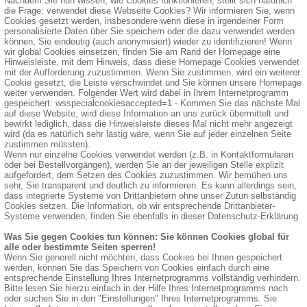
Nachdem Sie nun wissen, wie Cookies funktionieren, stellt sich natürlich
die Frage: verwendet diese Webseite Cookies? Wir informieren Sie, wenn
Cookies gesetzt werden, insbesondere wenn diese in irgendeiner Form
personalisierte Daten über Sie speichern oder die dazu verwendet werden
können, Sie eindeutig (auch anonymisiert) wieder zu identifizieren! Wenn
wir global Cookies einsetzen, finden Sie am Rand der Homepage eine
Hinweisleiste, mit dem Hinweis, dass diese Homepage Cookies verwendet
mit der Aufforderung zuzustimmen. Wenn Sie zustimmen, wird ein weiterer
Cookie gesetzt, die Leiste verschwindet und Sie können unsere Homepage
weiter verwenden. Folgender Wert wird dabei in Ihrem Internetprogramm
gespeichert: wsspecialcookiesaccepted=1 - Kommen Sie das nächste Mal
auf diese Website, wird diese Information an uns zurück übermittelt und
bewirkt lediglich, dass die Hinweisleiste dieses Mal nicht mehr angezeigt
wird (da es natürlich sehr lästig wäre, wenn Sie auf jeder einzelnen Seite
zustimmen müssten).
Wenn nur einzelne Cookies verwendet werden (z.B. in Kontaktformularen
oder bei Bestellvorgängen), werden Sie an der jeweiligen Stelle explizit
aufgefordert, dem Setzen des Cookies zuzustimmen. Wir bemühen uns
sehr, Sie transparent und deutlich zu informieren. Es kann allerdings sein,
dass integrierte Systeme von Drittanbietern ohne unser Zutun selbständig
Cookies setzen. Die Information, ob wir entsprechende Drittanbieter-
Systeme verwenden, finden Sie ebenfalls in dieser Datenschutz-Erklärung.
Was Sie gegen Cookies tun können: Sie können Cookies global für
alle oder bestimmte Seiten sperren!
Wenn Sie generell nicht möchten, dass Cookies bei Ihnen gespeichert
werden, können Sie das Speichern von Cookies einfach durch eine
entsprechende Einstellung Ihres Internetprogramms vollständig verhindern.
Bitte lesen Sie hierzu einfach in der Hilfe Ihres Internetprogramms nach
oder suchen Sie in den "Einstellungen" Ihres Internetprogramms. Sie