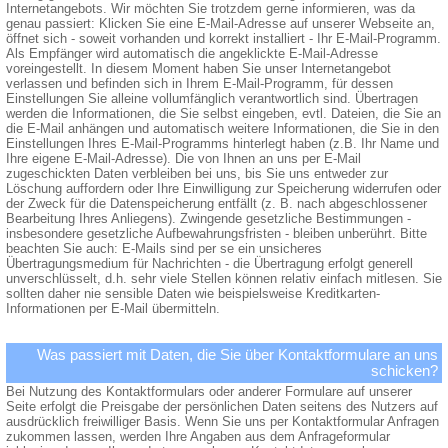
Internetangebots. Wir möchten Sie trotzdem gerne informieren, was da
genau passiert: Klicken Sie eine E-Mail-Adresse auf unserer Webseite an,
öffnet sich - soweit vorhanden und korrekt installiert - Ihr E-Mail-Programm.
Als Empfänger wird automatisch die angeklickte E-Mail-Adresse
voreingestellt. In diesem Moment haben Sie unser Internetangebot
verlassen und befinden sich in Ihrem E-Mail-Programm, für dessen
Einstellungen Sie alleine vollumfänglich verantwortlich sind. Übertragen
werden die Informationen, die Sie selbst eingeben, evtl. Dateien, die Sie an
die E-Mail anhängen und automatisch weitere Informationen, die Sie in den
Einstellungen Ihres E-Mail-Programms hinterlegt haben (z.B. Ihr Name und
Ihre eigene E-Mail-Adresse). Die von Ihnen an uns per E-Mail
zugeschickten Daten verbleiben bei uns, bis Sie uns entweder zur
Löschung auffordern oder Ihre Einwilligung zur Speicherung widerrufen oder
der Zweck für die Datenspeicherung entfällt (z. B. nach abgeschlossener
Bearbeitung Ihres Anliegens). Zwingende gesetzliche Bestimmungen -
insbesondere gesetzliche Aufbewahrungsfristen - bleiben unberührt. Bitte
beachten Sie auch: E-Mails sind per se ein unsicheres
Übertragungsmedium für Nachrichten - die Übertragung erfolgt generell
unverschlüsselt, d.h. sehr viele Stellen können relativ einfach mitlesen. Sie
sollten daher nie sensible Daten wie beispielsweise Kreditkarten-
Informationen per E-Mail übermitteln.
Was passiert mit Daten, die Sie über Kontaktformulare an uns
schicken?
Bei Nutzung des Kontaktformulars oder anderer Formulare auf unserer
Seite erfolgt die Preisgabe der persönlichen Daten seitens des Nutzers auf
ausdrücklich freiwilliger Basis. Wenn Sie uns per Kontaktformular Anfragen
zukommen lassen, werden Ihre Angaben aus dem Anfrageformular