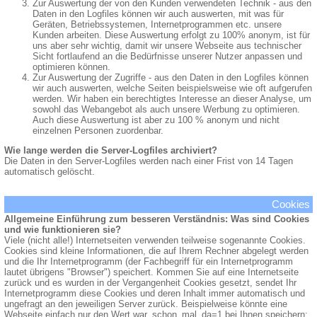
Zur Auswertung der von den Kunden verwendeten Technik - aus den
Daten in den Logfiles können wir auch auswerten, mit was für
Geräten, Betriebssystemen, Internetprogrammen etc. unsere
Kunden arbeiten. Diese Auswertung erfolgt zu 100% anonym, ist für
uns aber sehr wichtig, damit wir unsere Webseite aus technischer
Sicht fortlaufend an die Bedürfnisse unserer Nutzer anpassen und
optimieren können.
Zur Auswertung der Zugriffe - aus den Daten in den Logfiles können
wir auch auswerten, welche Seiten beispielsweise wie oft aufgerufen
werden. Wir haben ein berechtigtes Interesse an dieser Analyse, um
sowohl das Webangebot als auch unsere Werbung zu optimieren.
Auch diese Auswertung ist aber zu 100 % anonym und nicht
einzelnen Personen zuordenbar.
Wie lange werden die Server-Logfiles archiviert?
Die Daten in den Server-Logfiles werden nach einer Frist von 14 Tagen
automatisch gelöscht.
Cookies
Allgemeine Einführung zum besseren Verständnis: Was sind Cookies
und wie funktionieren sie?
Viele (nicht alle!) Internetseiten verwenden teilweise sogenannte Cookies.
Cookies sind kleine Informationen, die auf Ihrem Rechner abgelegt werden
und die Ihr Internetprogramm (der Fachbegriff für ein Internetprogramm
lautet übrigens "Browser") speichert. Kommen Sie auf eine Internetseite
zurück und es wurden in der Vergangenheit Cookies gesetzt, sendet Ihr
Internetprogramm diese Cookies und deren Inhalt immer automatisch und
ungefragt an den jeweiligen Server zurück. Beispielweise könnte eine
Webseite einfach nur den Wert war_schon_mal_da=1 bei Ihnen speichern;