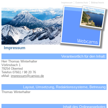
:
:
Impressum
Datenschutz
Bildnachweis
Impressum
Verantwortlich für den Inhalt:
Herr Thomas Winterhalter
Vörlinsbach 1
79254 Oberried
Telefon 07661 / 98 20 76
eMail:
impressum@camjoo.de
Layout, Umsetzung, Redaktionssysteme, Betreuung
Thomas Winterhalter
Inhalt des Onlineangebotes