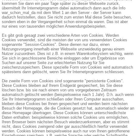
kommen Sie dann ein paar Tage später zu dieser Webseite zurück,
übermittelt Ihr Internetprogramm dabei automatisch dann auch die Info
war_schon_mal_da mit dem Wert 1 an den Server - der Server kann
dadurch feststellen, dass Sie nicht zum ersten Mal diese Seite besuchen,
sondern eben in der Vergangenheit schon einmal da waren. Das ist aber
nur eines von tausenden möglichen Anwendungsbeispielen.
Es gibt grob gesagt zwei verschiedene Arten von Cookies. Werden
Cookies verwendet, sind die meisten der von uns verwendeten Cookies
sogenannte "Session-Cookies". Diese dienen nur dazu, einen
Nutzungsvorgang innerhalb einer Webseite unzweideutig genau einem
Nutzer zuzuordnen. Dies ist z.B. in einem Warenkorbsystem wichtig, wenn
Sie sich in geschlossene Bereiche einloggen oder um Ergebnisse von
Suchen auf unserer Seite zur erleichterten Nutzung für Sie
zwischenzuspeichern. Diese spezielle Form von Cookies wird automatisch
spätestens dann gelöscht, wenn Sie Ihr Internetprogramm schliessen.
Die zweite Form von Cookies sind sogenannte "persistente Cookies".
Diese Cookies bleiben auf Ihrem Endgerät gespeichert, bis Sie diese
löschen bzw. bis sie nach einem von uns vorgegebenen Zeitraum
automatisch gelöscht werden (beispielsweise nach 1 Jahr). D.h. auch wenn
Sie Ihr Internetprogramm schließen oder Ihren Computer ausschalten,
bleiben diese Cookies bei Ihnen gespeichert und werden beim nächsten
Besuch der Homepage, die die Cookies gesetzt hat, automatisch wieder an
diese Homepage übertragen. Diese Cookies können unterschiedlichste
Daten enthalten: beispielweise können solche Cookies uns ermöglichen,
Ihren Browser beim nächsten Besuch wiederzuerkennen, aber es stimmt
nicht, dass Cookies zwingend oder gar ausschließlich hierfür verwendet
werden. Cookies können beispielsweise auch nur von Ihnen getroffenene
Einstellungen speichern, z.B. welche Sprache oder welche Schriftgröße