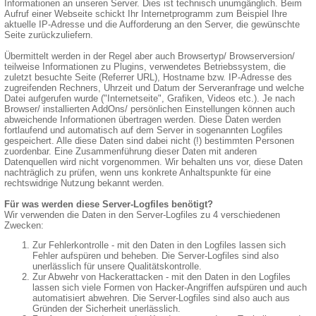
Informationen an unseren Server. Dies ist technisch unumgänglich. Beim
Aufruf einer Webseite schickt Ihr Internetprogramm zum Beispiel Ihre
aktuelle IP-Adresse und die Aufforderung an den Server, die gewünschte
Seite zurückzuliefern.
Übermittelt werden in der Regel aber auch Browsertyp/ Browserversion/
teilweise Informationen zu Plugins, verwendetes Betriebssystem, die
zuletzt besuchte Seite (Referrer URL), Hostname bzw. IP-Adresse des
zugreifenden Rechners, Uhrzeit und Datum der Serveranfrage und welche
Datei aufgerufen wurde ("Internetseite", Grafiken, Videos etc.). Je nach
Browser/ installierten AddOns/ persönlichen Einstellungen können auch
abweichende Informationen übertragen werden. Diese Daten werden
fortlaufend und automatisch auf dem Server in sogenannten Logfiles
gespeichert. Alle diese Daten sind dabei nicht (!) bestimmten Personen
zuordenbar. Eine Zusammenführung dieser Daten mit anderen
Datenquellen wird nicht vorgenommen. Wir behalten uns vor, diese Daten
nachträglich zu prüfen, wenn uns konkrete Anhaltspunkte für eine
rechtswidrige Nutzung bekannt werden.
Für was werden diese Server-Logfiles benötigt?
Wir verwenden die Daten in den Server-Logfiles zu 4 verschiedenen
Zwecken:
Zur Fehlerkontrolle - mit den Daten in den Logfiles lassen sich
Fehler aufspüren und beheben. Die Server-Logfiles sind also
unerlässlich für unsere Qualitätskontrolle.
Zur Abwehr von Hackerattacken - mit den Daten in den Logfiles
lassen sich viele Formen von Hacker-Angriffen aufspüren und auch
automatisiert abwehren. Die Server-Logfiles sind also auch aus
Gründen der Sicherheit unerlässlich.