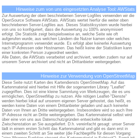
Hinweise zum von uns eingesetzten Analyse Tool: AWStats
Zur Auswertung der oben beschriebenen Server-Logfiles verwenden wir die
OpenSource Software AWStats. AWStats wertet hierfür die weiter oben
beschriebenen Server-Logfiles aus. Dieses Statistiksystem wurde hierbei
von uns so konfiguriert, dass die Auswertung zu 100% anonymisiert
erfolgt. Die Statistik zeigt beispielsweise an, welche Seite wie oft
aufgerufen wurde, aus welchen Ländern die Nutzer kamen oder welches
Internetprogramm verwendet wurde. Es erfolgt aber keinerlei Auswertung
nach IP-Adressen oder Hostnamen. Das heißt keine der Statistiken kann
einer konkreten Person zugeordnet werden.
Alle Daten, die AWStats verarbeitet und archiviert, werden zudem nur auf
unserem Server archiviert und nicht an Drittanbieter weitergegeben.
Hinweise zur Verwendung von OpenStreetMap
Diese Seite nutzt Karten des Kartendiensts OpenStreetMap. Auf das
Kartenmaterial wird hierbei mit Hilfe der sogenannten Library "Leaflet"
zugegriffen. Dies ist eine kleine Sammlung von Werkzeugen, die es uns
ermöglichen, OpenStreetMap zu nutzen. Alle nötigen Leaflet-"Dienste"
werden hierbei lokal auf unserem eigenen Server gehostet, das heißt, es
werden keine Daten von einem Drittanbieter geladen und auch keinerlei
Daten von Ihnen an Dritte weitergegeben. Insbesondere wird so auch Ihre
IP-Adresse nicht an Dritte weitergegeben. Das Kartenmaterial selbst wird
über eine von uns aus Datenschutzgründen entwickelte lokale
Zwischenstation an Sie ausgeliefert. D.h. vereinfacht gesagt: unser Server
lädt in einem ersten Schritt das Kartenmaterial und gibt es dann erst in
einem zweiten Schritt an Sie weiter (die Fachbegriffe für diesen Vorgang:
"eine Wrapper-Funktion streamt das Kartenmaterial in Echtzeit"). Somit ist