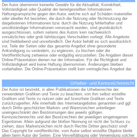
Der Autor übernimmt keinerlei Gewähr für die Aktualität, Korrektheit,
Vollständigkeit oder Qualität der bereitgestellten Informationen.
Haftungsansprüche gegen den Autor, welche sich auf Schäden materieller
oder ideeller Art beziehen, die durch die Nutzung oder Nichtnutzung der
dargebotenen Informationen bzw. durch die Nutzung fehlerhafter und
unvollständiger Informationen verursacht wurden, sind grundsätzlich
ausgeschlossen, sofern seitens des Autors kein nachweislich
vorsätzliches oder grob fahrlässiges Verschulden vorliegt. Alle Angebote
sind freibleibend und unverbindlich. Der Autor behält es sich ausdrücklich
vor, Teile der Seiten oder das gesamte Angebot ohne gesonderte
Ankündigung zu verändern, zu ergänzen, zu löschen oder die
Veröffentlichung zeitweise oder endgültig einzustellen. Die Angaben dieser
Online-Präsentation dienen nur der Information. Für die Richtigkeit und
Vollständigkeit wird keine Haftung übernommen. Änderungen bleiben
vorbehalten. Die Online-Präsentation stellt kein vertragliches Angebot dar.
Urheber- und Kennzeichenrecht
Der Autor ist bestrebt, in allen Publikationen die Urheberrechte der
verwendeten Grafiken und Texte zu beachten, von ihm selbst erstellte
Grafiken und Texte zu nutzen oder auf lizenzfreie Grafiken und Texte
zurückzugreifen. Alle innerhalb des Internetangebotes genannten und ggf.
durch Dritte geschützten Marken- und Warenzeichen unterliegen
uneingeschränkt den Bestimmungen des jeweils gültigen
Kennzeichenrechts und den Besitzrechten der jeweiligen eingetragenen
Eigentümer. Allein aufgrund der bloßen Nennung ist nicht der Schluss zu
ziehen, dass Markenzeichen nicht durch Rechte Dritter geschützt sind!
Das Copyright für veröffentlichte, vom Autor selbst erstellte Objekte bleibt
allein beim Autor der Seiten. Eine Vervielfältigung oder Verwendung solcher