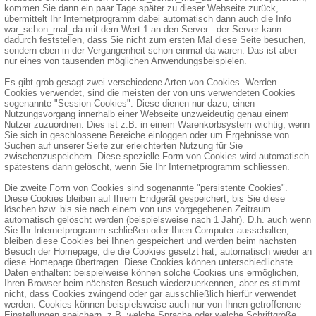
kommen Sie dann ein paar Tage später zu dieser Webseite zurück,
übermittelt Ihr Internetprogramm dabei automatisch dann auch die Info
war_schon_mal_da mit dem Wert 1 an den Server - der Server kann
dadurch feststellen, dass Sie nicht zum ersten Mal diese Seite besuchen,
sondern eben in der Vergangenheit schon einmal da waren. Das ist aber
nur eines von tausenden möglichen Anwendungsbeispielen.
Es gibt grob gesagt zwei verschiedene Arten von Cookies. Werden
Cookies verwendet, sind die meisten der von uns verwendeten Cookies
sogenannte "Session-Cookies". Diese dienen nur dazu, einen
Nutzungsvorgang innerhalb einer Webseite unzweideutig genau einem
Nutzer zuzuordnen. Dies ist z.B. in einem Warenkorbsystem wichtig, wenn
Sie sich in geschlossene Bereiche einloggen oder um Ergebnisse von
Suchen auf unserer Seite zur erleichterten Nutzung für Sie
zwischenzuspeichern. Diese spezielle Form von Cookies wird automatisch
spätestens dann gelöscht, wenn Sie Ihr Internetprogramm schliessen.
Die zweite Form von Cookies sind sogenannte "persistente Cookies".
Diese Cookies bleiben auf Ihrem Endgerät gespeichert, bis Sie diese
löschen bzw. bis sie nach einem von uns vorgegebenen Zeitraum
automatisch gelöscht werden (beispielsweise nach 1 Jahr). D.h. auch wenn
Sie Ihr Internetprogramm schließen oder Ihren Computer ausschalten,
bleiben diese Cookies bei Ihnen gespeichert und werden beim nächsten
Besuch der Homepage, die die Cookies gesetzt hat, automatisch wieder an
diese Homepage übertragen. Diese Cookies können unterschiedlichste
Daten enthalten: beispielweise können solche Cookies uns ermöglichen,
Ihren Browser beim nächsten Besuch wiederzuerkennen, aber es stimmt
nicht, dass Cookies zwingend oder gar ausschließlich hierfür verwendet
werden. Cookies können beispielsweise auch nur von Ihnen getroffenene
Einstellungen speichern, z.B. welche Sprache oder welche Schriftgröße