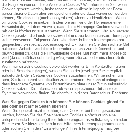
Nachdem Sie nun wissen, wie Cookies funktionieren, stellt sich natürlich
die Frage: verwendet diese Webseite Cookies? Wir informieren Sie, wenn
Cookies gesetzt werden, insbesondere wenn diese in irgendeiner Form
personalisierte Daten über Sie speichern oder die dazu verwendet werden
können, Sie eindeutig (auch anonymisiert) wieder zu identifizieren! Wenn
wir global Cookies einsetzen, finden Sie am Rand der Homepage eine
Hinweisleiste, mit dem Hinweis, dass diese Homepage Cookies verwendet
mit der Aufforderung zuzustimmen. Wenn Sie zustimmen, wird ein weiterer
Cookie gesetzt, die Leiste verschwindet und Sie können unsere Homepage
weiter verwenden. Folgender Wert wird dabei in Ihrem Internetprogramm
gespeichert: wsspecialcookiesaccepted=1 - Kommen Sie das nächste Mal
auf diese Website, wird diese Information an uns zurück übermittelt und
bewirkt lediglich, dass die Hinweisleiste dieses Mal nicht mehr angezeigt
wird (da es natürlich sehr lästig wäre, wenn Sie auf jeder einzelnen Seite
zustimmen müssten).
Wenn nur einzelne Cookies verwendet werden (z.B. in Kontaktformularen
oder bei Bestellvorgängen), werden Sie an der jeweiligen Stelle explizit
aufgefordert, dem Setzen des Cookies zuzustimmen. Wir bemühen uns
sehr, Sie transparent und deutlich zu informieren. Es kann allerdings sein,
dass integrierte Systeme von Drittanbietern ohne unser Zutun selbständig
Cookies setzen. Die Information, ob wir entsprechende Drittanbieter-
Systeme verwenden, finden Sie ebenfalls in dieser Datenschutz-Erklärung.
Was Sie gegen Cookies tun können: Sie können Cookies global für
alle oder bestimmte Seiten sperren!
Wenn Sie generell nicht möchten, dass Cookies bei Ihnen gespeichert
werden, können Sie das Speichern von Cookies einfach durch eine
entsprechende Einstellung Ihres Internetprogramms vollständig verhindern.
Bitte lesen Sie hierzu einfach in der Hilfe Ihres Internetprogramms nach
oder suchen Sie in den "Einstellungen" Ihres Internetprogramms. Sie