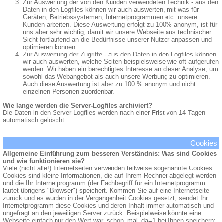
Zur Auswertung der von den Kunden verwendeten Technik - aus den
Daten in den Logfiles können wir auch auswerten, mit was für
Geräten, Betriebssystemen, Internetprogrammen etc. unsere
Kunden arbeiten. Diese Auswertung erfolgt zu 100% anonym, ist für
uns aber sehr wichtig, damit wir unsere Webseite aus technischer
Sicht fortlaufend an die Bedürfnisse unserer Nutzer anpassen und
optimieren können.
Zur Auswertung der Zugriffe - aus den Daten in den Logfiles können
wir auch auswerten, welche Seiten beispielsweise wie oft aufgerufen
werden. Wir haben ein berechtigtes Interesse an dieser Analyse, um
sowohl das Webangebot als auch unsere Werbung zu optimieren.
Auch diese Auswertung ist aber zu 100 % anonym und nicht
einzelnen Personen zuordenbar.
Wie lange werden die Server-Logfiles archiviert?
Die Daten in den Server-Logfiles werden nach einer Frist von 14 Tagen
automatisch gelöscht.
Cookies
Allgemeine Einführung zum besseren Verständnis: Was sind Cookies
und wie funktionieren sie?
Viele (nicht alle!) Internetseiten verwenden teilweise sogenannte Cookies.
Cookies sind kleine Informationen, die auf Ihrem Rechner abgelegt werden
und die Ihr Internetprogramm (der Fachbegriff für ein Internetprogramm
lautet übrigens "Browser") speichert. Kommen Sie auf eine Internetseite
zurück und es wurden in der Vergangenheit Cookies gesetzt, sendet Ihr
Internetprogramm diese Cookies und deren Inhalt immer automatisch und
ungefragt an den jeweiligen Server zurück. Beispielweise könnte eine
Webseite einfach nur den Wert war_schon_mal_da=1 bei Ihnen speichern;