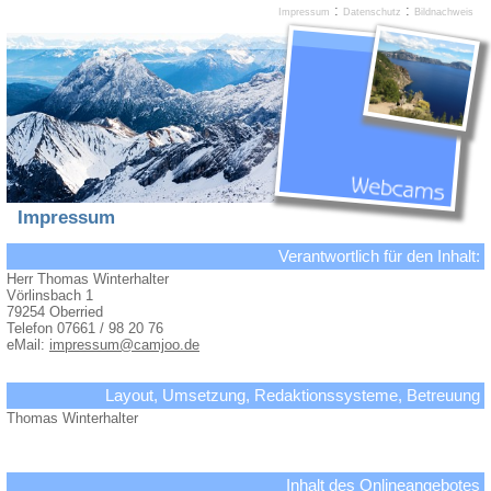
:
:
Impressum
Datenschutz
Bildnachweis
Impressum
Verantwortlich für den Inhalt:
Herr Thomas Winterhalter
Vörlinsbach 1
79254 Oberried
Telefon 07661 / 98 20 76
eMail:
impressum@camjoo.de
Layout, Umsetzung, Redaktionssysteme, Betreuung
Thomas Winterhalter
Inhalt des Onlineangebotes