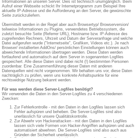
Informationen an unseren Server. Dies ist technisch unumgänglich. Beim
Aufruf einer Webseite schickt Ihr Internetprogramm zum Beispiel Ihre
aktuelle IP-Adresse und die Aufforderung an den Server, die gewünschte
Seite zurückzuliefern.
Übermittelt werden in der Regel aber auch Browsertyp/ Browserversion/
teilweise Informationen zu Plugins, verwendetes Betriebssystem, die
zuletzt besuchte Seite (Referrer URL), Hostname bzw. IP-Adresse des
zugreifenden Rechners, Uhrzeit und Datum der Serveranfrage und welche
Datei aufgerufen wurde ("Internetseite", Grafiken, Videos etc.). Je nach
Browser/ installierten AddOns/ persönlichen Einstellungen können auch
abweichende Informationen übertragen werden. Diese Daten werden
fortlaufend und automatisch auf dem Server in sogenannten Logfiles
gespeichert. Alle diese Daten sind dabei nicht (!) bestimmten Personen
zuordenbar. Eine Zusammenführung dieser Daten mit anderen
Datenquellen wird nicht vorgenommen. Wir behalten uns vor, diese Daten
nachträglich zu prüfen, wenn uns konkrete Anhaltspunkte für eine
rechtswidrige Nutzung bekannt werden.
Für was werden diese Server-Logfiles benötigt?
Wir verwenden die Daten in den Server-Logfiles zu 4 verschiedenen
Zwecken:
Zur Fehlerkontrolle - mit den Daten in den Logfiles lassen sich
Fehler aufspüren und beheben. Die Server-Logfiles sind also
unerlässlich für unsere Qualitätskontrolle.
Zur Abwehr von Hackerattacken - mit den Daten in den Logfiles
lassen sich viele Formen von Hacker-Angriffen aufspüren und auch
automatisiert abwehren. Die Server-Logfiles sind also auch aus
Gründen der Sicherheit unerlässlich.