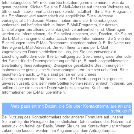
Internetangebots. Wir möchten Sie trotzdem gerne informieren, was da
genau passiert: Klicken Sie eine E-Mail-Adresse auf unserer Webseite an,
öffnet sich - soweit vorhanden und korrekt installiert - Ihr E-Mail-Programm.
Als Empfänger wird automatisch die angeklickte E-Mail-Adresse
voreingestellt. In diesem Moment haben Sie unser Internetangebot
verlassen und befinden sich in Ihrem E-Mail-Programm, für dessen
Einstellungen Sie alleine vollumfänglich verantwortlich sind. Übertragen
werden die Informationen, die Sie selbst eingeben, evtl. Dateien, die Sie an
die E-Mail anhängen und automatisch weitere Informationen, die Sie in den
Einstellungen Ihres E-Mail-Programms hinterlegt haben (z.B. Ihr Name und
Ihre eigene E-Mail-Adresse). Die von Ihnen an uns per E-Mail
zugeschickten Daten verbleiben bei uns, bis Sie uns entweder zur
Löschung auffordern oder Ihre Einwilligung zur Speicherung widerrufen oder
der Zweck für die Datenspeicherung entfällt (z. B. nach abgeschlossener
Bearbeitung Ihres Anliegens). Zwingende gesetzliche Bestimmungen -
insbesondere gesetzliche Aufbewahrungsfristen - bleiben unberührt. Bitte
beachten Sie auch: E-Mails sind per se ein unsicheres
Übertragungsmedium für Nachrichten - die Übertragung erfolgt generell
unverschlüsselt, d.h. sehr viele Stellen können relativ einfach mitlesen. Sie
sollten daher nie sensible Daten wie beispielsweise Kreditkarten-
Informationen per E-Mail übermitteln.
Was passiert mit Daten, die Sie über Kontaktformulare an uns
schicken?
Bei Nutzung des Kontaktformulars oder anderer Formulare auf unserer
Seite erfolgt die Preisgabe der persönlichen Daten seitens des Nutzers auf
ausdrücklich freiwilliger Basis. Wenn Sie uns per Kontaktformular Anfragen
zukommen lassen, werden Ihre Angaben aus dem Anfrageformular