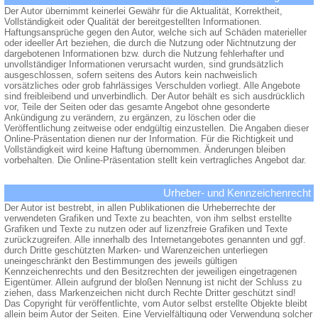
Der Autor übernimmt keinerlei Gewähr für die Aktualität, Korrektheit,
Vollständigkeit oder Qualität der bereitgestellten Informationen.
Haftungsansprüche gegen den Autor, welche sich auf Schäden materieller
oder ideeller Art beziehen, die durch die Nutzung oder Nichtnutzung der
dargebotenen Informationen bzw. durch die Nutzung fehlerhafter und
unvollständiger Informationen verursacht wurden, sind grundsätzlich
ausgeschlossen, sofern seitens des Autors kein nachweislich
vorsätzliches oder grob fahrlässiges Verschulden vorliegt. Alle Angebote
sind freibleibend und unverbindlich. Der Autor behält es sich ausdrücklich
vor, Teile der Seiten oder das gesamte Angebot ohne gesonderte
Ankündigung zu verändern, zu ergänzen, zu löschen oder die
Veröffentlichung zeitweise oder endgültig einzustellen. Die Angaben dieser
Online-Präsentation dienen nur der Information. Für die Richtigkeit und
Vollständigkeit wird keine Haftung übernommen. Änderungen bleiben
vorbehalten. Die Online-Präsentation stellt kein vertragliches Angebot dar.
Urheber- und Kennzeichenrecht
Der Autor ist bestrebt, in allen Publikationen die Urheberrechte der
verwendeten Grafiken und Texte zu beachten, von ihm selbst erstellte
Grafiken und Texte zu nutzen oder auf lizenzfreie Grafiken und Texte
zurückzugreifen. Alle innerhalb des Internetangebotes genannten und ggf.
durch Dritte geschützten Marken- und Warenzeichen unterliegen
uneingeschränkt den Bestimmungen des jeweils gültigen
Kennzeichenrechts und den Besitzrechten der jeweiligen eingetragenen
Eigentümer. Allein aufgrund der bloßen Nennung ist nicht der Schluss zu
ziehen, dass Markenzeichen nicht durch Rechte Dritter geschützt sind!
Das Copyright für veröffentlichte, vom Autor selbst erstellte Objekte bleibt
allein beim Autor der Seiten. Eine Vervielfältigung oder Verwendung solcher