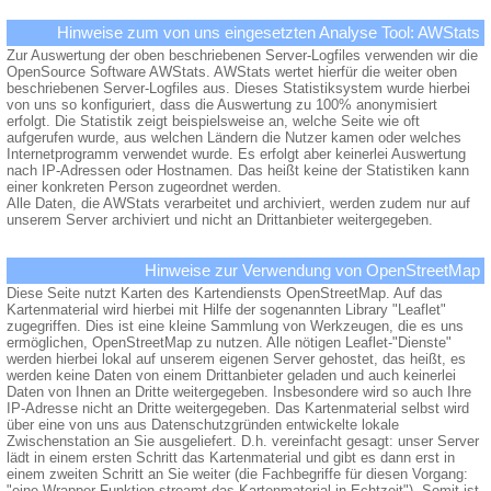
Hinweise zum von uns eingesetzten Analyse Tool: AWStats
Zur Auswertung der oben beschriebenen Server-Logfiles verwenden wir die
OpenSource Software AWStats. AWStats wertet hierfür die weiter oben
beschriebenen Server-Logfiles aus. Dieses Statistiksystem wurde hierbei
von uns so konfiguriert, dass die Auswertung zu 100% anonymisiert
erfolgt. Die Statistik zeigt beispielsweise an, welche Seite wie oft
aufgerufen wurde, aus welchen Ländern die Nutzer kamen oder welches
Internetprogramm verwendet wurde. Es erfolgt aber keinerlei Auswertung
nach IP-Adressen oder Hostnamen. Das heißt keine der Statistiken kann
einer konkreten Person zugeordnet werden.
Alle Daten, die AWStats verarbeitet und archiviert, werden zudem nur auf
unserem Server archiviert und nicht an Drittanbieter weitergegeben.
Hinweise zur Verwendung von OpenStreetMap
Diese Seite nutzt Karten des Kartendiensts OpenStreetMap. Auf das
Kartenmaterial wird hierbei mit Hilfe der sogenannten Library "Leaflet"
zugegriffen. Dies ist eine kleine Sammlung von Werkzeugen, die es uns
ermöglichen, OpenStreetMap zu nutzen. Alle nötigen Leaflet-"Dienste"
werden hierbei lokal auf unserem eigenen Server gehostet, das heißt, es
werden keine Daten von einem Drittanbieter geladen und auch keinerlei
Daten von Ihnen an Dritte weitergegeben. Insbesondere wird so auch Ihre
IP-Adresse nicht an Dritte weitergegeben. Das Kartenmaterial selbst wird
über eine von uns aus Datenschutzgründen entwickelte lokale
Zwischenstation an Sie ausgeliefert. D.h. vereinfacht gesagt: unser Server
lädt in einem ersten Schritt das Kartenmaterial und gibt es dann erst in
einem zweiten Schritt an Sie weiter (die Fachbegriffe für diesen Vorgang:
"eine Wrapper-Funktion streamt das Kartenmaterial in Echtzeit"). Somit ist