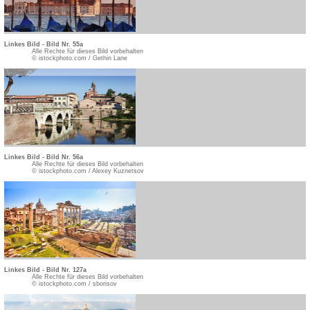
Linkes Bild - Bild Nr. 55a
Alle Rechte für dieses Bild vorbehalten
© istockphoto.com / Gethin Lane
Linkes Bild - Bild Nr. 56a
Alle Rechte für dieses Bild vorbehalten
© istockphoto.com / Alexey Kuznetsov
Linkes Bild - Bild Nr. 127a
Alle Rechte für dieses Bild vorbehalten
© istockphoto.com / sborisov