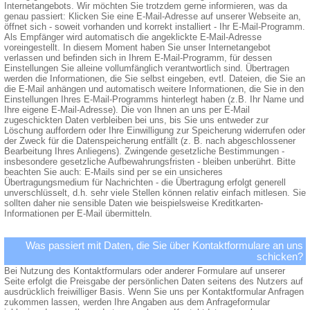
Internetangebots. Wir möchten Sie trotzdem gerne informieren, was da
genau passiert: Klicken Sie eine E-Mail-Adresse auf unserer Webseite an,
öffnet sich - soweit vorhanden und korrekt installiert - Ihr E-Mail-Programm.
Als Empfänger wird automatisch die angeklickte E-Mail-Adresse
voreingestellt. In diesem Moment haben Sie unser Internetangebot
verlassen und befinden sich in Ihrem E-Mail-Programm, für dessen
Einstellungen Sie alleine vollumfänglich verantwortlich sind. Übertragen
werden die Informationen, die Sie selbst eingeben, evtl. Dateien, die Sie an
die E-Mail anhängen und automatisch weitere Informationen, die Sie in den
Einstellungen Ihres E-Mail-Programms hinterlegt haben (z.B. Ihr Name und
Ihre eigene E-Mail-Adresse). Die von Ihnen an uns per E-Mail
zugeschickten Daten verbleiben bei uns, bis Sie uns entweder zur
Löschung auffordern oder Ihre Einwilligung zur Speicherung widerrufen oder
der Zweck für die Datenspeicherung entfällt (z. B. nach abgeschlossener
Bearbeitung Ihres Anliegens). Zwingende gesetzliche Bestimmungen -
insbesondere gesetzliche Aufbewahrungsfristen - bleiben unberührt. Bitte
beachten Sie auch: E-Mails sind per se ein unsicheres
Übertragungsmedium für Nachrichten - die Übertragung erfolgt generell
unverschlüsselt, d.h. sehr viele Stellen können relativ einfach mitlesen. Sie
sollten daher nie sensible Daten wie beispielsweise Kreditkarten-
Informationen per E-Mail übermitteln.
Was passiert mit Daten, die Sie über Kontaktformulare an uns
schicken?
Bei Nutzung des Kontaktformulars oder anderer Formulare auf unserer
Seite erfolgt die Preisgabe der persönlichen Daten seitens des Nutzers auf
ausdrücklich freiwilliger Basis. Wenn Sie uns per Kontaktformular Anfragen
zukommen lassen, werden Ihre Angaben aus dem Anfrageformular