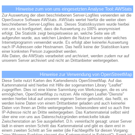
Hinweise zum von uns eingesetzten Analyse Tool: AWStats
Zur Auswertung der oben beschriebenen Server-Logfiles verwenden wir die
OpenSource Software AWStats. AWStats wertet hierfür die weiter oben
beschriebenen Server-Logfiles aus. Dieses Statistiksystem wurde hierbei
von uns so konfiguriert, dass die Auswertung zu 100% anonymisiert
erfolgt. Die Statistik zeigt beispielsweise an, welche Seite wie oft
aufgerufen wurde, aus welchen Ländern die Nutzer kamen oder welches
Internetprogramm verwendet wurde. Es erfolgt aber keinerlei Auswertung
nach IP-Adressen oder Hostnamen. Das heißt keine der Statistiken kann
einer konkreten Person zugeordnet werden.
Alle Daten, die AWStats verarbeitet und archiviert, werden zudem nur auf
unserem Server archiviert und nicht an Drittanbieter weitergegeben.
Hinweise zur Verwendung von OpenStreetMap
Diese Seite nutzt Karten des Kartendiensts OpenStreetMap. Auf das
Kartenmaterial wird hierbei mit Hilfe der sogenannten Library "Leaflet"
zugegriffen. Dies ist eine kleine Sammlung von Werkzeugen, die es uns
ermöglichen, OpenStreetMap zu nutzen. Alle nötigen Leaflet-"Dienste"
werden hierbei lokal auf unserem eigenen Server gehostet, das heißt, es
werden keine Daten von einem Drittanbieter geladen und auch keinerlei
Daten von Ihnen an Dritte weitergegeben. Insbesondere wird so auch Ihre
IP-Adresse nicht an Dritte weitergegeben. Das Kartenmaterial selbst wird
über eine von uns aus Datenschutzgründen entwickelte lokale
Zwischenstation an Sie ausgeliefert. D.h. vereinfacht gesagt: unser Server
lädt in einem ersten Schritt das Kartenmaterial und gibt es dann erst in
einem zweiten Schritt an Sie weiter (die Fachbegriffe für diesen Vorgang:
"eine Wrapper-Funktion streamt das Kartenmaterial in Echtzeit"). Somit ist