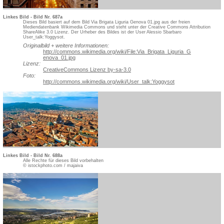
Linkes Bild - Bild Nr. 687a
Dieses Bild basiert auf dem Bild Via Brigata Liguria Genova 01.jpg aus der freien
Mediendatenbank Wikimedia Commons und steht unter der Creative Commons Attribution
ShareAlike 3.0 Lizenz. Der Urheber des Bildes ist der User Alessio Sbarbaro
User_talk:Yoggysot.
Originalbild + weitere Informationen:
http://commons.wikimedia.org/w
iki/File:Via_Brigata_Liguria_G
enova_01.jpg
Lizenz:
CreativeCommons Lizenz by-sa-3.0
Foto:
http://commons.wikimedia.org/w
iki/User_talk:Yoggysot
Linkes Bild - Bild Nr. 688a
Alle Rechte für dieses Bild vorbehalten
© istockphoto.com / majaiva