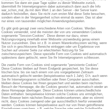
kommen Sie dann ein paar Tage später zu dieser Webseite zurück,
übermittelt Ihr Internetprogramm dabei automatisch dann auch die Info
war_schon_mal_da mit dem Wert 1 an den Server - der Server kann
dadurch feststellen, dass Sie nicht zum ersten Mal diese Seite besuchen,
sondern eben in der Vergangenheit schon einmal da waren. Das ist aber
nur eines von tausenden möglichen Anwendungsbeispielen.
Es gibt grob gesagt zwei verschiedene Arten von Cookies. Werden
Cookies verwendet, sind die meisten der von uns verwendeten Cookies
sogenannte "Session-Cookies". Diese dienen nur dazu, einen
Nutzungsvorgang innerhalb einer Webseite unzweideutig genau einem
Nutzer zuzuordnen. Dies ist z.B. in einem Warenkorbsystem wichtig, wenn
Sie sich in geschlossene Bereiche einloggen oder um Ergebnisse von
Suchen auf unserer Seite zur erleichterten Nutzung für Sie
zwischenzuspeichern. Diese spezielle Form von Cookies wird automatisch
spätestens dann gelöscht, wenn Sie Ihr Internetprogramm schliessen.
Die zweite Form von Cookies sind sogenannte "persistente Cookies".
Diese Cookies bleiben auf Ihrem Endgerät gespeichert, bis Sie diese
löschen bzw. bis sie nach einem von uns vorgegebenen Zeitraum
automatisch gelöscht werden (beispielsweise nach 1 Jahr). D.h. auch wenn
Sie Ihr Internetprogramm schließen oder Ihren Computer ausschalten,
bleiben diese Cookies bei Ihnen gespeichert und werden beim nächsten
Besuch der Homepage, die die Cookies gesetzt hat, automatisch wieder an
diese Homepage übertragen. Diese Cookies können unterschiedlichste
Daten enthalten: beispielweise können solche Cookies uns ermöglichen,
Ihren Browser beim nächsten Besuch wiederzuerkennen, aber es stimmt
nicht, dass Cookies zwingend oder gar ausschließlich hierfür verwendet
werden. Cookies können beispielsweise auch nur von Ihnen getroffenene
Einstellungen speichern, z.B. welche Sprache oder welche Schriftgröße