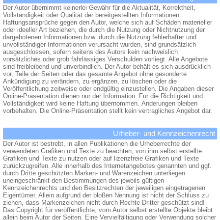
Der Autor übernimmt keinerlei Gewähr für die Aktualität, Korrektheit,
Vollständigkeit oder Qualität der bereitgestellten Informationen.
Haftungsansprüche gegen den Autor, welche sich auf Schäden materieller
oder ideeller Art beziehen, die durch die Nutzung oder Nichtnutzung der
dargebotenen Informationen bzw. durch die Nutzung fehlerhafter und
unvollständiger Informationen verursacht wurden, sind grundsätzlich
ausgeschlossen, sofern seitens des Autors kein nachweislich
vorsätzliches oder grob fahrlässiges Verschulden vorliegt. Alle Angebote
sind freibleibend und unverbindlich. Der Autor behält es sich ausdrücklich
vor, Teile der Seiten oder das gesamte Angebot ohne gesonderte
Ankündigung zu verändern, zu ergänzen, zu löschen oder die
Veröffentlichung zeitweise oder endgültig einzustellen. Die Angaben dieser
Online-Präsentation dienen nur der Information. Für die Richtigkeit und
Vollständigkeit wird keine Haftung übernommen. Änderungen bleiben
vorbehalten. Die Online-Präsentation stellt kein vertragliches Angebot dar.
Urheber- und Kennzeichenrecht
Der Autor ist bestrebt, in allen Publikationen die Urheberrechte der
verwendeten Grafiken und Texte zu beachten, von ihm selbst erstellte
Grafiken und Texte zu nutzen oder auf lizenzfreie Grafiken und Texte
zurückzugreifen. Alle innerhalb des Internetangebotes genannten und ggf.
durch Dritte geschützten Marken- und Warenzeichen unterliegen
uneingeschränkt den Bestimmungen des jeweils gültigen
Kennzeichenrechts und den Besitzrechten der jeweiligen eingetragenen
Eigentümer. Allein aufgrund der bloßen Nennung ist nicht der Schluss zu
ziehen, dass Markenzeichen nicht durch Rechte Dritter geschützt sind!
Das Copyright für veröffentlichte, vom Autor selbst erstellte Objekte bleibt
allein beim Autor der Seiten. Eine Vervielfältigung oder Verwendung solcher