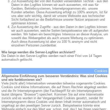
Zur Auswertung der von den Kunden verwendeten Technik - aus den
Daten in den Logfiles können wir auch auswerten, mit was für
Geräten, Betriebssystemen, Internetprogrammen etc. unsere
Kunden arbeiten. Diese Auswertung erfolgt zu 100% anonym, ist für
uns aber sehr wichtig, damit wir unsere Webseite aus technischer
Sicht fortlaufend an die Bedürfnisse unserer Nutzer anpassen und
optimieren können.
Zur Auswertung der Zugriffe - aus den Daten in den Logfiles können
wir auch auswerten, welche Seiten beispielsweise wie oft aufgerufen
werden. Wir haben ein berechtigtes Interesse an dieser Analyse, um
sowohl das Webangebot als auch unsere Werbung zu optimieren.
Auch diese Auswertung ist aber zu 100 % anonym und nicht
einzelnen Personen zuordenbar.
Wie lange werden die Server-Logfiles archiviert?
Die Daten in den Server-Logfiles werden nach einer Frist von 14 Tagen
automatisch gelöscht.
Cookies
Allgemeine Einführung zum besseren Verständnis: Was sind Cookies
und wie funktionieren sie?
Viele (nicht alle!) Internetseiten verwenden teilweise sogenannte Cookies.
Cookies sind kleine Informationen, die auf Ihrem Rechner abgelegt werden
und die Ihr Internetprogramm (der Fachbegriff für ein Internetprogramm
lautet übrigens "Browser") speichert. Kommen Sie auf eine Internetseite
zurück und es wurden in der Vergangenheit Cookies gesetzt, sendet Ihr
Internetprogramm diese Cookies und deren Inhalt immer automatisch und
ungefragt an den jeweiligen Server zurück. Beispielweise könnte eine
Webseite einfach nur den Wert war_schon_mal_da=1 bei Ihnen speichern;