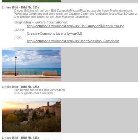
Linkes Bild - Bild Nr. 323a
Dieses Bild basiert auf dem Bild CampodeiMiracoliPisa.jpg aus der freien Mediendatenbank
Wikimedia Commons und steht unter der Creative Commons Attribution ShareAlike 3.0 Lizenz.
Der Urheber des Bildes ist der User Massimo Catarinella.
Originalbild + weitere Informationen:
http://commons.wikimedia.org/w
iki/File:CampodeiMiracoliPisa.
jpg
Lizenz:
CreativeCommons Lizenz by-sa-3.0
Foto:
http://commons.wikimedia.org/w
iki/User:Massimo_Catarinella
Linkes Bild - Bild Nr. 324a
Alle Rechte für dieses Bild vorbehalten
© istockphoto.com / anzeletti
Linkes Bild - Bild Nr. 325a