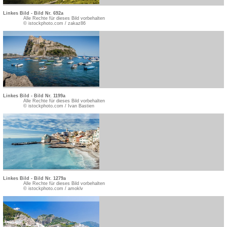
Linkes Bild - Bild Nr. 692a
Alle Rechte für dieses Bild vorbehalten
© istockphoto.com / zakaz86
Linkes Bild - Bild Nr. 1199a
Alle Rechte für dieses Bild vorbehalten
© istockphoto.com / Ivan Bastien
Linkes Bild - Bild Nr. 1279a
Alle Rechte für dieses Bild vorbehalten
© istockphoto.com / amoklv