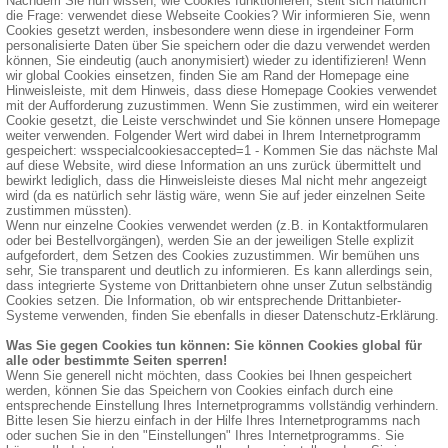
Nachdem Sie nun wissen, wie Cookies funktionieren, stellt sich natürlich
die Frage: verwendet diese Webseite Cookies? Wir informieren Sie, wenn
Cookies gesetzt werden, insbesondere wenn diese in irgendeiner Form
personalisierte Daten über Sie speichern oder die dazu verwendet werden
können, Sie eindeutig (auch anonymisiert) wieder zu identifizieren! Wenn
wir global Cookies einsetzen, finden Sie am Rand der Homepage eine
Hinweisleiste, mit dem Hinweis, dass diese Homepage Cookies verwendet
mit der Aufforderung zuzustimmen. Wenn Sie zustimmen, wird ein weiterer
Cookie gesetzt, die Leiste verschwindet und Sie können unsere Homepage
weiter verwenden. Folgender Wert wird dabei in Ihrem Internetprogramm
gespeichert: wsspecialcookiesaccepted=1 - Kommen Sie das nächste Mal
auf diese Website, wird diese Information an uns zurück übermittelt und
bewirkt lediglich, dass die Hinweisleiste dieses Mal nicht mehr angezeigt
wird (da es natürlich sehr lästig wäre, wenn Sie auf jeder einzelnen Seite
zustimmen müssten).
Wenn nur einzelne Cookies verwendet werden (z.B. in Kontaktformularen
oder bei Bestellvorgängen), werden Sie an der jeweiligen Stelle explizit
aufgefordert, dem Setzen des Cookies zuzustimmen. Wir bemühen uns
sehr, Sie transparent und deutlich zu informieren. Es kann allerdings sein,
dass integrierte Systeme von Drittanbietern ohne unser Zutun selbständig
Cookies setzen. Die Information, ob wir entsprechende Drittanbieter-
Systeme verwenden, finden Sie ebenfalls in dieser Datenschutz-Erklärung.
Was Sie gegen Cookies tun können: Sie können Cookies global für
alle oder bestimmte Seiten sperren!
Wenn Sie generell nicht möchten, dass Cookies bei Ihnen gespeichert
werden, können Sie das Speichern von Cookies einfach durch eine
entsprechende Einstellung Ihres Internetprogramms vollständig verhindern.
Bitte lesen Sie hierzu einfach in der Hilfe Ihres Internetprogramms nach
oder suchen Sie in den "Einstellungen" Ihres Internetprogramms. Sie