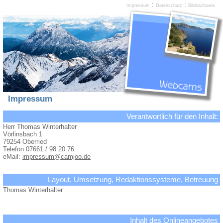
:
:
Impressum
Datenschutz
Bildnachweis
Impressum
Verantwortlich für den Inhalt:
Herr Thomas Winterhalter
Vörlinsbach 1
79254 Oberried
Telefon 07661 / 98 20 76
eMail:
impressum@camjoo.de
Layout, Umsetzung, Redaktionssysteme, Betreuung
Thomas Winterhalter
Inhalt des Onlineangebotes