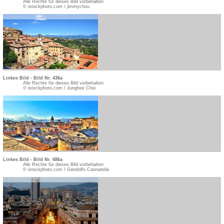
Alle Rechte für dieses Bild vorbehalten
© istockphoto.com / jimmychou
Linkes Bild - Bild Nr. 436a
Alle Rechte für dieses Bild vorbehalten
© istockphoto.com / Junghee Choi
Linkes Bild - Bild Nr. 686a
Alle Rechte für dieses Bild vorbehalten
© istockphoto.com / Gandolfo Cannatella