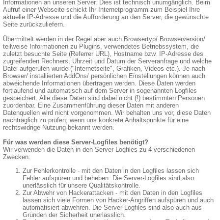
Informationen an unseren Server. Dies ist technisch unumgänglich. Beim
Aufruf einer Webseite schickt Ihr Internetprogramm zum Beispiel Ihre
aktuelle IP-Adresse und die Aufforderung an den Server, die gewünschte
Seite zurückzuliefern.
Übermittelt werden in der Regel aber auch Browsertyp/ Browserversion/
teilweise Informationen zu Plugins, verwendetes Betriebssystem, die
zuletzt besuchte Seite (Referrer URL), Hostname bzw. IP-Adresse des
zugreifenden Rechners, Uhrzeit und Datum der Serveranfrage und welche
Datei aufgerufen wurde ("Internetseite", Grafiken, Videos etc.). Je nach
Browser/ installierten AddOns/ persönlichen Einstellungen können auch
abweichende Informationen übertragen werden. Diese Daten werden
fortlaufend und automatisch auf dem Server in sogenannten Logfiles
gespeichert. Alle diese Daten sind dabei nicht (!) bestimmten Personen
zuordenbar. Eine Zusammenführung dieser Daten mit anderen
Datenquellen wird nicht vorgenommen. Wir behalten uns vor, diese Daten
nachträglich zu prüfen, wenn uns konkrete Anhaltspunkte für eine
rechtswidrige Nutzung bekannt werden.
Für was werden diese Server-Logfiles benötigt?
Wir verwenden die Daten in den Server-Logfiles zu 4 verschiedenen
Zwecken:
Zur Fehlerkontrolle - mit den Daten in den Logfiles lassen sich
Fehler aufspüren und beheben. Die Server-Logfiles sind also
unerlässlich für unsere Qualitätskontrolle.
Zur Abwehr von Hackerattacken - mit den Daten in den Logfiles
lassen sich viele Formen von Hacker-Angriffen aufspüren und auch
automatisiert abwehren. Die Server-Logfiles sind also auch aus
Gründen der Sicherheit unerlässlich.