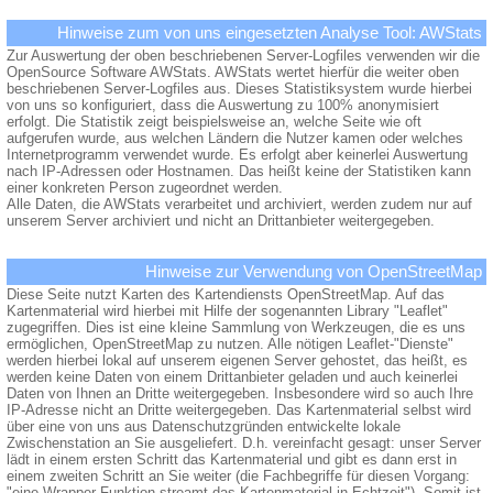
Hinweise zum von uns eingesetzten Analyse Tool: AWStats
Zur Auswertung der oben beschriebenen Server-Logfiles verwenden wir die
OpenSource Software AWStats. AWStats wertet hierfür die weiter oben
beschriebenen Server-Logfiles aus. Dieses Statistiksystem wurde hierbei
von uns so konfiguriert, dass die Auswertung zu 100% anonymisiert
erfolgt. Die Statistik zeigt beispielsweise an, welche Seite wie oft
aufgerufen wurde, aus welchen Ländern die Nutzer kamen oder welches
Internetprogramm verwendet wurde. Es erfolgt aber keinerlei Auswertung
nach IP-Adressen oder Hostnamen. Das heißt keine der Statistiken kann
einer konkreten Person zugeordnet werden.
Alle Daten, die AWStats verarbeitet und archiviert, werden zudem nur auf
unserem Server archiviert und nicht an Drittanbieter weitergegeben.
Hinweise zur Verwendung von OpenStreetMap
Diese Seite nutzt Karten des Kartendiensts OpenStreetMap. Auf das
Kartenmaterial wird hierbei mit Hilfe der sogenannten Library "Leaflet"
zugegriffen. Dies ist eine kleine Sammlung von Werkzeugen, die es uns
ermöglichen, OpenStreetMap zu nutzen. Alle nötigen Leaflet-"Dienste"
werden hierbei lokal auf unserem eigenen Server gehostet, das heißt, es
werden keine Daten von einem Drittanbieter geladen und auch keinerlei
Daten von Ihnen an Dritte weitergegeben. Insbesondere wird so auch Ihre
IP-Adresse nicht an Dritte weitergegeben. Das Kartenmaterial selbst wird
über eine von uns aus Datenschutzgründen entwickelte lokale
Zwischenstation an Sie ausgeliefert. D.h. vereinfacht gesagt: unser Server
lädt in einem ersten Schritt das Kartenmaterial und gibt es dann erst in
einem zweiten Schritt an Sie weiter (die Fachbegriffe für diesen Vorgang:
"eine Wrapper-Funktion streamt das Kartenmaterial in Echtzeit"). Somit ist