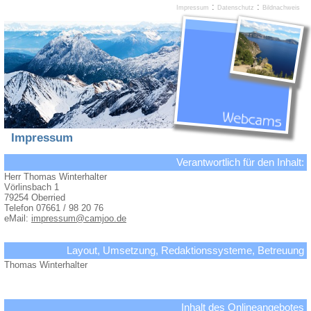
:
:
Impressum
Datenschutz
Bildnachweis
Impressum
Verantwortlich für den Inhalt:
Herr Thomas Winterhalter
Vörlinsbach 1
79254 Oberried
Telefon 07661 / 98 20 76
eMail:
impressum@camjoo.de
Layout, Umsetzung, Redaktionssysteme, Betreuung
Thomas Winterhalter
Inhalt des Onlineangebotes