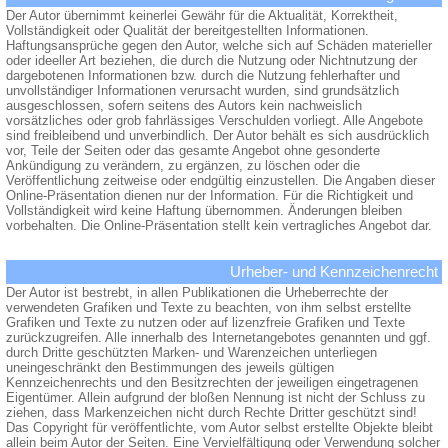
Der Autor übernimmt keinerlei Gewähr für die Aktualität, Korrektheit,
Vollständigkeit oder Qualität der bereitgestellten Informationen.
Haftungsansprüche gegen den Autor, welche sich auf Schäden materieller
oder ideeller Art beziehen, die durch die Nutzung oder Nichtnutzung der
dargebotenen Informationen bzw. durch die Nutzung fehlerhafter und
unvollständiger Informationen verursacht wurden, sind grundsätzlich
ausgeschlossen, sofern seitens des Autors kein nachweislich
vorsätzliches oder grob fahrlässiges Verschulden vorliegt. Alle Angebote
sind freibleibend und unverbindlich. Der Autor behält es sich ausdrücklich
vor, Teile der Seiten oder das gesamte Angebot ohne gesonderte
Ankündigung zu verändern, zu ergänzen, zu löschen oder die
Veröffentlichung zeitweise oder endgültig einzustellen. Die Angaben dieser
Online-Präsentation dienen nur der Information. Für die Richtigkeit und
Vollständigkeit wird keine Haftung übernommen. Änderungen bleiben
vorbehalten. Die Online-Präsentation stellt kein vertragliches Angebot dar.
Urheber- und Kennzeichenrecht
Der Autor ist bestrebt, in allen Publikationen die Urheberrechte der
verwendeten Grafiken und Texte zu beachten, von ihm selbst erstellte
Grafiken und Texte zu nutzen oder auf lizenzfreie Grafiken und Texte
zurückzugreifen. Alle innerhalb des Internetangebotes genannten und ggf.
durch Dritte geschützten Marken- und Warenzeichen unterliegen
uneingeschränkt den Bestimmungen des jeweils gültigen
Kennzeichenrechts und den Besitzrechten der jeweiligen eingetragenen
Eigentümer. Allein aufgrund der bloßen Nennung ist nicht der Schluss zu
ziehen, dass Markenzeichen nicht durch Rechte Dritter geschützt sind!
Das Copyright für veröffentlichte, vom Autor selbst erstellte Objekte bleibt
allein beim Autor der Seiten. Eine Vervielfältigung oder Verwendung solcher