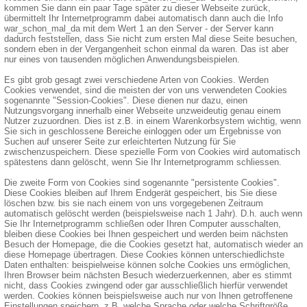
kommen Sie dann ein paar Tage später zu dieser Webseite zurück,
übermittelt Ihr Internetprogramm dabei automatisch dann auch die Info
war_schon_mal_da mit dem Wert 1 an den Server - der Server kann
dadurch feststellen, dass Sie nicht zum ersten Mal diese Seite besuchen,
sondern eben in der Vergangenheit schon einmal da waren. Das ist aber
nur eines von tausenden möglichen Anwendungsbeispielen.
Es gibt grob gesagt zwei verschiedene Arten von Cookies. Werden
Cookies verwendet, sind die meisten der von uns verwendeten Cookies
sogenannte "Session-Cookies". Diese dienen nur dazu, einen
Nutzungsvorgang innerhalb einer Webseite unzweideutig genau einem
Nutzer zuzuordnen. Dies ist z.B. in einem Warenkorbsystem wichtig, wenn
Sie sich in geschlossene Bereiche einloggen oder um Ergebnisse von
Suchen auf unserer Seite zur erleichterten Nutzung für Sie
zwischenzuspeichern. Diese spezielle Form von Cookies wird automatisch
spätestens dann gelöscht, wenn Sie Ihr Internetprogramm schliessen.
Die zweite Form von Cookies sind sogenannte "persistente Cookies".
Diese Cookies bleiben auf Ihrem Endgerät gespeichert, bis Sie diese
löschen bzw. bis sie nach einem von uns vorgegebenen Zeitraum
automatisch gelöscht werden (beispielsweise nach 1 Jahr). D.h. auch wenn
Sie Ihr Internetprogramm schließen oder Ihren Computer ausschalten,
bleiben diese Cookies bei Ihnen gespeichert und werden beim nächsten
Besuch der Homepage, die die Cookies gesetzt hat, automatisch wieder an
diese Homepage übertragen. Diese Cookies können unterschiedlichste
Daten enthalten: beispielweise können solche Cookies uns ermöglichen,
Ihren Browser beim nächsten Besuch wiederzuerkennen, aber es stimmt
nicht, dass Cookies zwingend oder gar ausschließlich hierfür verwendet
werden. Cookies können beispielsweise auch nur von Ihnen getroffenene
Einstellungen speichern, z.B. welche Sprache oder welche Schriftgröße