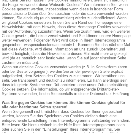
Nachdem Sie nun wissen, wie Cookies funktionieren, stellt sich natürlich
die Frage: verwendet diese Webseite Cookies? Wir informieren Sie, wenn
Cookies gesetzt werden, insbesondere wenn diese in irgendeiner Form
personalisierte Daten über Sie speichern oder die dazu verwendet werden
können, Sie eindeutig (auch anonymisiert) wieder zu identifizieren! Wenn
wir global Cookies einsetzen, finden Sie am Rand der Homepage eine
Hinweisleiste, mit dem Hinweis, dass diese Homepage Cookies verwendet
mit der Aufforderung zuzustimmen. Wenn Sie zustimmen, wird ein weiterer
Cookie gesetzt, die Leiste verschwindet und Sie können unsere Homepage
weiter verwenden. Folgender Wert wird dabei in Ihrem Internetprogramm
gespeichert: wsspecialcookiesaccepted=1 - Kommen Sie das nächste Mal
auf diese Website, wird diese Information an uns zurück übermittelt und
bewirkt lediglich, dass die Hinweisleiste dieses Mal nicht mehr angezeigt
wird (da es natürlich sehr lästig wäre, wenn Sie auf jeder einzelnen Seite
zustimmen müssten).
Wenn nur einzelne Cookies verwendet werden (z.B. in Kontaktformularen
oder bei Bestellvorgängen), werden Sie an der jeweiligen Stelle explizit
aufgefordert, dem Setzen des Cookies zuzustimmen. Wir bemühen uns
sehr, Sie transparent und deutlich zu informieren. Es kann allerdings sein,
dass integrierte Systeme von Drittanbietern ohne unser Zutun selbständig
Cookies setzen. Die Information, ob wir entsprechende Drittanbieter-
Systeme verwenden, finden Sie ebenfalls in dieser Datenschutz-Erklärung.
Was Sie gegen Cookies tun können: Sie können Cookies global für
alle oder bestimmte Seiten sperren!
Wenn Sie generell nicht möchten, dass Cookies bei Ihnen gespeichert
werden, können Sie das Speichern von Cookies einfach durch eine
entsprechende Einstellung Ihres Internetprogramms vollständig verhindern.
Bitte lesen Sie hierzu einfach in der Hilfe Ihres Internetprogramms nach
oder suchen Sie in den "Einstellungen" Ihres Internetprogramms. Sie