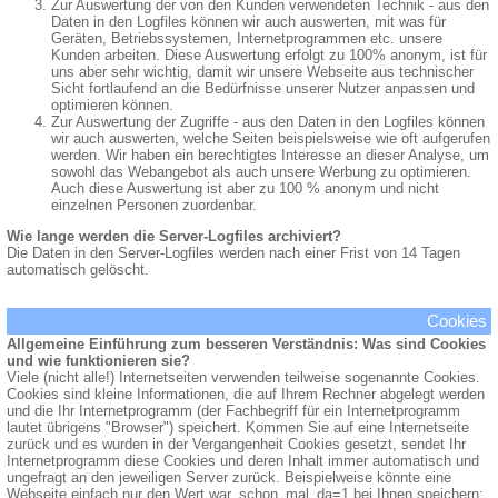
Zur Auswertung der von den Kunden verwendeten Technik - aus den
Daten in den Logfiles können wir auch auswerten, mit was für
Geräten, Betriebssystemen, Internetprogrammen etc. unsere
Kunden arbeiten. Diese Auswertung erfolgt zu 100% anonym, ist für
uns aber sehr wichtig, damit wir unsere Webseite aus technischer
Sicht fortlaufend an die Bedürfnisse unserer Nutzer anpassen und
optimieren können.
Zur Auswertung der Zugriffe - aus den Daten in den Logfiles können
wir auch auswerten, welche Seiten beispielsweise wie oft aufgerufen
werden. Wir haben ein berechtigtes Interesse an dieser Analyse, um
sowohl das Webangebot als auch unsere Werbung zu optimieren.
Auch diese Auswertung ist aber zu 100 % anonym und nicht
einzelnen Personen zuordenbar.
Wie lange werden die Server-Logfiles archiviert?
Die Daten in den Server-Logfiles werden nach einer Frist von 14 Tagen
automatisch gelöscht.
Cookies
Allgemeine Einführung zum besseren Verständnis: Was sind Cookies
und wie funktionieren sie?
Viele (nicht alle!) Internetseiten verwenden teilweise sogenannte Cookies.
Cookies sind kleine Informationen, die auf Ihrem Rechner abgelegt werden
und die Ihr Internetprogramm (der Fachbegriff für ein Internetprogramm
lautet übrigens "Browser") speichert. Kommen Sie auf eine Internetseite
zurück und es wurden in der Vergangenheit Cookies gesetzt, sendet Ihr
Internetprogramm diese Cookies und deren Inhalt immer automatisch und
ungefragt an den jeweiligen Server zurück. Beispielweise könnte eine
Webseite einfach nur den Wert war_schon_mal_da=1 bei Ihnen speichern;