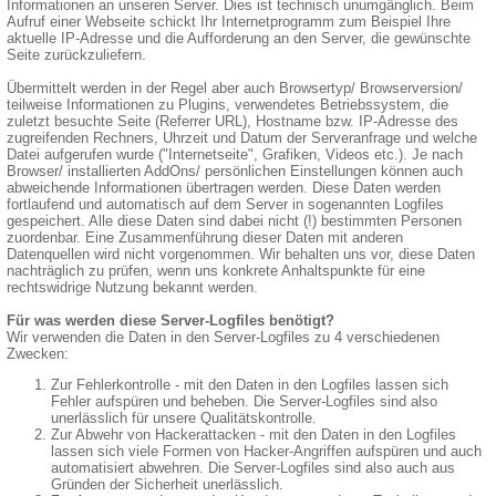
Informationen an unseren Server. Dies ist technisch unumgänglich. Beim
Aufruf einer Webseite schickt Ihr Internetprogramm zum Beispiel Ihre
aktuelle IP-Adresse und die Aufforderung an den Server, die gewünschte
Seite zurückzuliefern.
Übermittelt werden in der Regel aber auch Browsertyp/ Browserversion/
teilweise Informationen zu Plugins, verwendetes Betriebssystem, die
zuletzt besuchte Seite (Referrer URL), Hostname bzw. IP-Adresse des
zugreifenden Rechners, Uhrzeit und Datum der Serveranfrage und welche
Datei aufgerufen wurde ("Internetseite", Grafiken, Videos etc.). Je nach
Browser/ installierten AddOns/ persönlichen Einstellungen können auch
abweichende Informationen übertragen werden. Diese Daten werden
fortlaufend und automatisch auf dem Server in sogenannten Logfiles
gespeichert. Alle diese Daten sind dabei nicht (!) bestimmten Personen
zuordenbar. Eine Zusammenführung dieser Daten mit anderen
Datenquellen wird nicht vorgenommen. Wir behalten uns vor, diese Daten
nachträglich zu prüfen, wenn uns konkrete Anhaltspunkte für eine
rechtswidrige Nutzung bekannt werden.
Für was werden diese Server-Logfiles benötigt?
Wir verwenden die Daten in den Server-Logfiles zu 4 verschiedenen
Zwecken:
Zur Fehlerkontrolle - mit den Daten in den Logfiles lassen sich
Fehler aufspüren und beheben. Die Server-Logfiles sind also
unerlässlich für unsere Qualitätskontrolle.
Zur Abwehr von Hackerattacken - mit den Daten in den Logfiles
lassen sich viele Formen von Hacker-Angriffen aufspüren und auch
automatisiert abwehren. Die Server-Logfiles sind also auch aus
Gründen der Sicherheit unerlässlich.