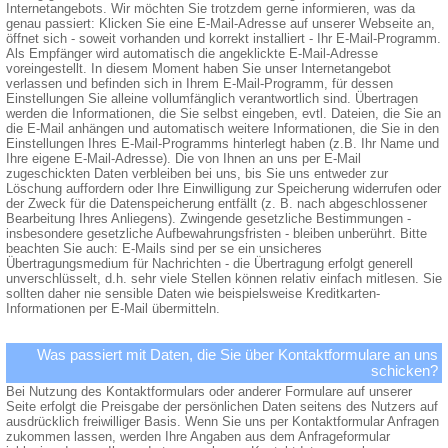
Internetangebots. Wir möchten Sie trotzdem gerne informieren, was da
genau passiert: Klicken Sie eine E-Mail-Adresse auf unserer Webseite an,
öffnet sich - soweit vorhanden und korrekt installiert - Ihr E-Mail-Programm.
Als Empfänger wird automatisch die angeklickte E-Mail-Adresse
voreingestellt. In diesem Moment haben Sie unser Internetangebot
verlassen und befinden sich in Ihrem E-Mail-Programm, für dessen
Einstellungen Sie alleine vollumfänglich verantwortlich sind. Übertragen
werden die Informationen, die Sie selbst eingeben, evtl. Dateien, die Sie an
die E-Mail anhängen und automatisch weitere Informationen, die Sie in den
Einstellungen Ihres E-Mail-Programms hinterlegt haben (z.B. Ihr Name und
Ihre eigene E-Mail-Adresse). Die von Ihnen an uns per E-Mail
zugeschickten Daten verbleiben bei uns, bis Sie uns entweder zur
Löschung auffordern oder Ihre Einwilligung zur Speicherung widerrufen oder
der Zweck für die Datenspeicherung entfällt (z. B. nach abgeschlossener
Bearbeitung Ihres Anliegens). Zwingende gesetzliche Bestimmungen -
insbesondere gesetzliche Aufbewahrungsfristen - bleiben unberührt. Bitte
beachten Sie auch: E-Mails sind per se ein unsicheres
Übertragungsmedium für Nachrichten - die Übertragung erfolgt generell
unverschlüsselt, d.h. sehr viele Stellen können relativ einfach mitlesen. Sie
sollten daher nie sensible Daten wie beispielsweise Kreditkarten-
Informationen per E-Mail übermitteln.
Was passiert mit Daten, die Sie über Kontaktformulare an uns
schicken?
Bei Nutzung des Kontaktformulars oder anderer Formulare auf unserer
Seite erfolgt die Preisgabe der persönlichen Daten seitens des Nutzers auf
ausdrücklich freiwilliger Basis. Wenn Sie uns per Kontaktformular Anfragen
zukommen lassen, werden Ihre Angaben aus dem Anfrageformular