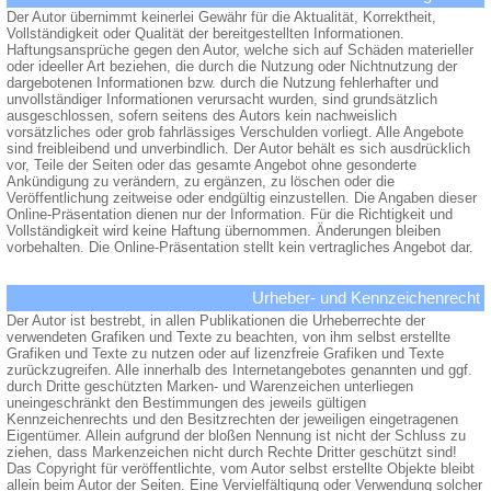
Der Autor übernimmt keinerlei Gewähr für die Aktualität, Korrektheit,
Vollständigkeit oder Qualität der bereitgestellten Informationen.
Haftungsansprüche gegen den Autor, welche sich auf Schäden materieller
oder ideeller Art beziehen, die durch die Nutzung oder Nichtnutzung der
dargebotenen Informationen bzw. durch die Nutzung fehlerhafter und
unvollständiger Informationen verursacht wurden, sind grundsätzlich
ausgeschlossen, sofern seitens des Autors kein nachweislich
vorsätzliches oder grob fahrlässiges Verschulden vorliegt. Alle Angebote
sind freibleibend und unverbindlich. Der Autor behält es sich ausdrücklich
vor, Teile der Seiten oder das gesamte Angebot ohne gesonderte
Ankündigung zu verändern, zu ergänzen, zu löschen oder die
Veröffentlichung zeitweise oder endgültig einzustellen. Die Angaben dieser
Online-Präsentation dienen nur der Information. Für die Richtigkeit und
Vollständigkeit wird keine Haftung übernommen. Änderungen bleiben
vorbehalten. Die Online-Präsentation stellt kein vertragliches Angebot dar.
Urheber- und Kennzeichenrecht
Der Autor ist bestrebt, in allen Publikationen die Urheberrechte der
verwendeten Grafiken und Texte zu beachten, von ihm selbst erstellte
Grafiken und Texte zu nutzen oder auf lizenzfreie Grafiken und Texte
zurückzugreifen. Alle innerhalb des Internetangebotes genannten und ggf.
durch Dritte geschützten Marken- und Warenzeichen unterliegen
uneingeschränkt den Bestimmungen des jeweils gültigen
Kennzeichenrechts und den Besitzrechten der jeweiligen eingetragenen
Eigentümer. Allein aufgrund der bloßen Nennung ist nicht der Schluss zu
ziehen, dass Markenzeichen nicht durch Rechte Dritter geschützt sind!
Das Copyright für veröffentlichte, vom Autor selbst erstellte Objekte bleibt
allein beim Autor der Seiten. Eine Vervielfältigung oder Verwendung solcher