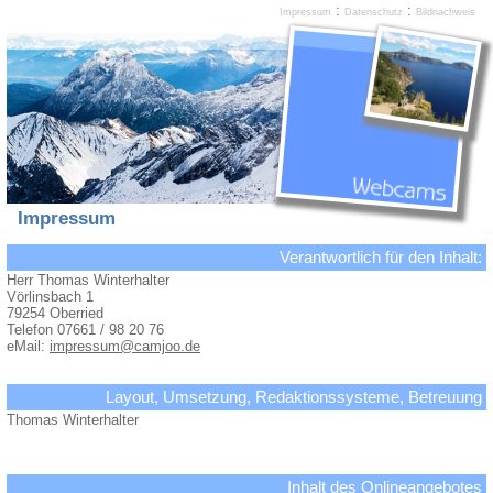
:
:
Impressum
Datenschutz
Bildnachweis
Impressum
Verantwortlich für den Inhalt:
Herr Thomas Winterhalter
Vörlinsbach 1
79254 Oberried
Telefon 07661 / 98 20 76
eMail:
impressum@camjoo.de
Layout, Umsetzung, Redaktionssysteme, Betreuung
Thomas Winterhalter
Inhalt des Onlineangebotes