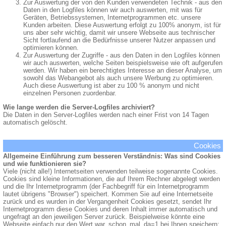
Zur Auswertung der von den Kunden verwendeten Technik - aus den
Daten in den Logfiles können wir auch auswerten, mit was für
Geräten, Betriebssystemen, Internetprogrammen etc. unsere
Kunden arbeiten. Diese Auswertung erfolgt zu 100% anonym, ist für
uns aber sehr wichtig, damit wir unsere Webseite aus technischer
Sicht fortlaufend an die Bedürfnisse unserer Nutzer anpassen und
optimieren können.
Zur Auswertung der Zugriffe - aus den Daten in den Logfiles können
wir auch auswerten, welche Seiten beispielsweise wie oft aufgerufen
werden. Wir haben ein berechtigtes Interesse an dieser Analyse, um
sowohl das Webangebot als auch unsere Werbung zu optimieren.
Auch diese Auswertung ist aber zu 100 % anonym und nicht
einzelnen Personen zuordenbar.
Wie lange werden die Server-Logfiles archiviert?
Die Daten in den Server-Logfiles werden nach einer Frist von 14 Tagen
automatisch gelöscht.
Cookies
Allgemeine Einführung zum besseren Verständnis: Was sind Cookies
und wie funktionieren sie?
Viele (nicht alle!) Internetseiten verwenden teilweise sogenannte Cookies.
Cookies sind kleine Informationen, die auf Ihrem Rechner abgelegt werden
und die Ihr Internetprogramm (der Fachbegriff für ein Internetprogramm
lautet übrigens "Browser") speichert. Kommen Sie auf eine Internetseite
zurück und es wurden in der Vergangenheit Cookies gesetzt, sendet Ihr
Internetprogramm diese Cookies und deren Inhalt immer automatisch und
ungefragt an den jeweiligen Server zurück. Beispielweise könnte eine
Webseite einfach nur den Wert war_schon_mal_da=1 bei Ihnen speichern;