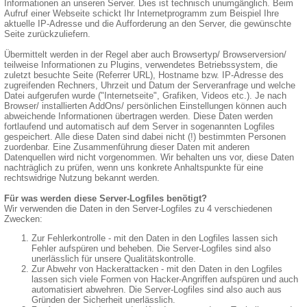
Informationen an unseren Server. Dies ist technisch unumgänglich. Beim
Aufruf einer Webseite schickt Ihr Internetprogramm zum Beispiel Ihre
aktuelle IP-Adresse und die Aufforderung an den Server, die gewünschte
Seite zurückzuliefern.
Übermittelt werden in der Regel aber auch Browsertyp/ Browserversion/
teilweise Informationen zu Plugins, verwendetes Betriebssystem, die
zuletzt besuchte Seite (Referrer URL), Hostname bzw. IP-Adresse des
zugreifenden Rechners, Uhrzeit und Datum der Serveranfrage und welche
Datei aufgerufen wurde ("Internetseite", Grafiken, Videos etc.). Je nach
Browser/ installierten AddOns/ persönlichen Einstellungen können auch
abweichende Informationen übertragen werden. Diese Daten werden
fortlaufend und automatisch auf dem Server in sogenannten Logfiles
gespeichert. Alle diese Daten sind dabei nicht (!) bestimmten Personen
zuordenbar. Eine Zusammenführung dieser Daten mit anderen
Datenquellen wird nicht vorgenommen. Wir behalten uns vor, diese Daten
nachträglich zu prüfen, wenn uns konkrete Anhaltspunkte für eine
rechtswidrige Nutzung bekannt werden.
Für was werden diese Server-Logfiles benötigt?
Wir verwenden die Daten in den Server-Logfiles zu 4 verschiedenen
Zwecken:
Zur Fehlerkontrolle - mit den Daten in den Logfiles lassen sich
Fehler aufspüren und beheben. Die Server-Logfiles sind also
unerlässlich für unsere Qualitätskontrolle.
Zur Abwehr von Hackerattacken - mit den Daten in den Logfiles
lassen sich viele Formen von Hacker-Angriffen aufspüren und auch
automatisiert abwehren. Die Server-Logfiles sind also auch aus
Gründen der Sicherheit unerlässlich.