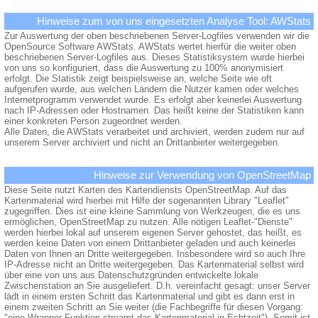
Hinweise zum von uns eingesetzten Analyse Tool: AWStats
Zur Auswertung der oben beschriebenen Server-Logfiles verwenden wir die
OpenSource Software AWStats. AWStats wertet hierfür die weiter oben
beschriebenen Server-Logfiles aus. Dieses Statistiksystem wurde hierbei
von uns so konfiguriert, dass die Auswertung zu 100% anonymisiert
erfolgt. Die Statistik zeigt beispielsweise an, welche Seite wie oft
aufgerufen wurde, aus welchen Ländern die Nutzer kamen oder welches
Internetprogramm verwendet wurde. Es erfolgt aber keinerlei Auswertung
nach IP-Adressen oder Hostnamen. Das heißt keine der Statistiken kann
einer konkreten Person zugeordnet werden.
Alle Daten, die AWStats verarbeitet und archiviert, werden zudem nur auf
unserem Server archiviert und nicht an Drittanbieter weitergegeben.
Hinweise zur Verwendung von OpenStreetMap
Diese Seite nutzt Karten des Kartendiensts OpenStreetMap. Auf das
Kartenmaterial wird hierbei mit Hilfe der sogenannten Library "Leaflet"
zugegriffen. Dies ist eine kleine Sammlung von Werkzeugen, die es uns
ermöglichen, OpenStreetMap zu nutzen. Alle nötigen Leaflet-"Dienste"
werden hierbei lokal auf unserem eigenen Server gehostet, das heißt, es
werden keine Daten von einem Drittanbieter geladen und auch keinerlei
Daten von Ihnen an Dritte weitergegeben. Insbesondere wird so auch Ihre
IP-Adresse nicht an Dritte weitergegeben. Das Kartenmaterial selbst wird
über eine von uns aus Datenschutzgründen entwickelte lokale
Zwischenstation an Sie ausgeliefert. D.h. vereinfacht gesagt: unser Server
lädt in einem ersten Schritt das Kartenmaterial und gibt es dann erst in
einem zweiten Schritt an Sie weiter (die Fachbegriffe für diesen Vorgang:
"eine Wrapper-Funktion streamt das Kartenmaterial in Echtzeit"). Somit ist