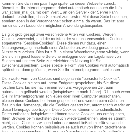
kommen Sie dann ein paar Tage später zu dieser Webseite zurück,
übermittelt Ihr Internetprogramm dabei automatisch dann auch die Info
war_schon_mal_da mit dem Wert 1 an den Server - der Server kann
dadurch feststellen, dass Sie nicht zum ersten Mal diese Seite besuchen,
sondern eben in der Vergangenheit schon einmal da waren. Das ist aber
nur eines von tausenden möglichen Anwendungsbeispielen.
Es gibt grob gesagt zwei verschiedene Arten von Cookies. Werden
Cookies verwendet, sind die meisten der von uns verwendeten Cookies
sogenannte "Session-Cookies". Diese dienen nur dazu, einen
Nutzungsvorgang innerhalb einer Webseite unzweideutig genau einem
Nutzer zuzuordnen. Dies ist z.B. in einem Warenkorbsystem wichtig, wenn
Sie sich in geschlossene Bereiche einloggen oder um Ergebnisse von
Suchen auf unserer Seite zur erleichterten Nutzung für Sie
zwischenzuspeichern. Diese spezielle Form von Cookies wird automatisch
spätestens dann gelöscht, wenn Sie Ihr Internetprogramm schliessen.
Die zweite Form von Cookies sind sogenannte "persistente Cookies".
Diese Cookies bleiben auf Ihrem Endgerät gespeichert, bis Sie diese
löschen bzw. bis sie nach einem von uns vorgegebenen Zeitraum
automatisch gelöscht werden (beispielsweise nach 1 Jahr). D.h. auch wenn
Sie Ihr Internetprogramm schließen oder Ihren Computer ausschalten,
bleiben diese Cookies bei Ihnen gespeichert und werden beim nächsten
Besuch der Homepage, die die Cookies gesetzt hat, automatisch wieder an
diese Homepage übertragen. Diese Cookies können unterschiedlichste
Daten enthalten: beispielweise können solche Cookies uns ermöglichen,
Ihren Browser beim nächsten Besuch wiederzuerkennen, aber es stimmt
nicht, dass Cookies zwingend oder gar ausschließlich hierfür verwendet
werden. Cookies können beispielsweise auch nur von Ihnen getroffenene
Einstellungen speichern, z.B. welche Sprache oder welche Schriftgröße