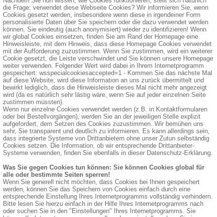
Nachdem Sie nun wissen, wie Cookies funktionieren, stellt sich natürlich
die Frage: verwendet diese Webseite Cookies? Wir informieren Sie, wenn
Cookies gesetzt werden, insbesondere wenn diese in irgendeiner Form
personalisierte Daten über Sie speichern oder die dazu verwendet werden
können, Sie eindeutig (auch anonymisiert) wieder zu identifizieren! Wenn
wir global Cookies einsetzen, finden Sie am Rand der Homepage eine
Hinweisleiste, mit dem Hinweis, dass diese Homepage Cookies verwendet
mit der Aufforderung zuzustimmen. Wenn Sie zustimmen, wird ein weiterer
Cookie gesetzt, die Leiste verschwindet und Sie können unsere Homepage
weiter verwenden. Folgender Wert wird dabei in Ihrem Internetprogramm
gespeichert: wsspecialcookiesaccepted=1 - Kommen Sie das nächste Mal
auf diese Website, wird diese Information an uns zurück übermittelt und
bewirkt lediglich, dass die Hinweisleiste dieses Mal nicht mehr angezeigt
wird (da es natürlich sehr lästig wäre, wenn Sie auf jeder einzelnen Seite
zustimmen müssten).
Wenn nur einzelne Cookies verwendet werden (z.B. in Kontaktformularen
oder bei Bestellvorgängen), werden Sie an der jeweiligen Stelle explizit
aufgefordert, dem Setzen des Cookies zuzustimmen. Wir bemühen uns
sehr, Sie transparent und deutlich zu informieren. Es kann allerdings sein,
dass integrierte Systeme von Drittanbietern ohne unser Zutun selbständig
Cookies setzen. Die Information, ob wir entsprechende Drittanbieter-
Systeme verwenden, finden Sie ebenfalls in dieser Datenschutz-Erklärung.
Was Sie gegen Cookies tun können: Sie können Cookies global für
alle oder bestimmte Seiten sperren!
Wenn Sie generell nicht möchten, dass Cookies bei Ihnen gespeichert
werden, können Sie das Speichern von Cookies einfach durch eine
entsprechende Einstellung Ihres Internetprogramms vollständig verhindern.
Bitte lesen Sie hierzu einfach in der Hilfe Ihres Internetprogramms nach
oder suchen Sie in den "Einstellungen" Ihres Internetprogramms. Sie