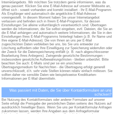
Internetangebots. Wir möchten Sie trotzdem gerne informieren, was da
genau passiert: Klicken Sie eine E-Mail-Adresse auf unserer Webseite an,
öffnet sich - soweit vorhanden und korrekt installiert - Ihr E-Mail-Programm.
Als Empfänger wird automatisch die angeklickte E-Mail-Adresse
voreingestellt. In diesem Moment haben Sie unser Internetangebot
verlassen und befinden sich in Ihrem E-Mail-Programm, für dessen
Einstellungen Sie alleine vollumfänglich verantwortlich sind. Übertragen
werden die Informationen, die Sie selbst eingeben, evtl. Dateien, die Sie an
die E-Mail anhängen und automatisch weitere Informationen, die Sie in den
Einstellungen Ihres E-Mail-Programms hinterlegt haben (z.B. Ihr Name und
Ihre eigene E-Mail-Adresse). Die von Ihnen an uns per E-Mail
zugeschickten Daten verbleiben bei uns, bis Sie uns entweder zur
Löschung auffordern oder Ihre Einwilligung zur Speicherung widerrufen oder
der Zweck für die Datenspeicherung entfällt (z. B. nach abgeschlossener
Bearbeitung Ihres Anliegens). Zwingende gesetzliche Bestimmungen -
insbesondere gesetzliche Aufbewahrungsfristen - bleiben unberührt. Bitte
beachten Sie auch: E-Mails sind per se ein unsicheres
Übertragungsmedium für Nachrichten - die Übertragung erfolgt generell
unverschlüsselt, d.h. sehr viele Stellen können relativ einfach mitlesen. Sie
sollten daher nie sensible Daten wie beispielsweise Kreditkarten-
Informationen per E-Mail übermitteln.
Was passiert mit Daten, die Sie über Kontaktformulare an uns
schicken?
Bei Nutzung des Kontaktformulars oder anderer Formulare auf unserer
Seite erfolgt die Preisgabe der persönlichen Daten seitens des Nutzers auf
ausdrücklich freiwilliger Basis. Wenn Sie uns per Kontaktformular Anfragen
zukommen lassen, werden Ihre Angaben aus dem Anfrageformular