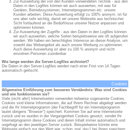
Zur Auswertung der von den Kunden verwendeten Technik - aus den
Daten in den Logfiles können wir auch auswerten, mit was für
Geräten, Betriebssystemen, Internetprogrammen etc. unsere
Kunden arbeiten. Diese Auswertung erfolgt zu 100% anonym, ist für
uns aber sehr wichtig, damit wir unsere Webseite aus technischer
Sicht fortlaufend an die Bedürfnisse unserer Nutzer anpassen und
optimieren können.
Zur Auswertung der Zugriffe - aus den Daten in den Logfiles können
wir auch auswerten, welche Seiten beispielsweise wie oft aufgerufen
werden. Wir haben ein berechtigtes Interesse an dieser Analyse, um
sowohl das Webangebot als auch unsere Werbung zu optimieren.
Auch diese Auswertung ist aber zu 100 % anonym und nicht
einzelnen Personen zuordenbar.
Wie lange werden die Server-Logfiles archiviert?
Die Daten in den Server-Logfiles werden nach einer Frist von 14 Tagen
automatisch gelöscht.
Cookies
Allgemeine Einführung zum besseren Verständnis: Was sind Cookies
und wie funktionieren sie?
Viele (nicht alle!) Internetseiten verwenden teilweise sogenannte Cookies.
Cookies sind kleine Informationen, die auf Ihrem Rechner abgelegt werden
und die Ihr Internetprogramm (der Fachbegriff für ein Internetprogramm
lautet übrigens "Browser") speichert. Kommen Sie auf eine Internetseite
zurück und es wurden in der Vergangenheit Cookies gesetzt, sendet Ihr
Internetprogramm diese Cookies und deren Inhalt immer automatisch und
ungefragt an den jeweiligen Server zurück. Beispielweise könnte eine
Webseite einfach nur den Wert war_schon_mal_da=1 bei Ihnen speichern;