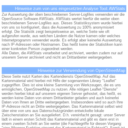
Hinweise zum von uns eingesetzten Analyse Tool: AWStats
Zur Auswertung der oben beschriebenen Server-Logfiles verwenden wir die
OpenSource Software AWStats. AWStats wertet hierfür die weiter oben
beschriebenen Server-Logfiles aus. Dieses Statistiksystem wurde hierbei
von uns so konfiguriert, dass die Auswertung zu 100% anonymisiert
erfolgt. Die Statistik zeigt beispielsweise an, welche Seite wie oft
aufgerufen wurde, aus welchen Ländern die Nutzer kamen oder welches
Internetprogramm verwendet wurde. Es erfolgt aber keinerlei Auswertung
nach IP-Adressen oder Hostnamen. Das heißt keine der Statistiken kann
einer konkreten Person zugeordnet werden.
Alle Daten, die AWStats verarbeitet und archiviert, werden zudem nur auf
unserem Server archiviert und nicht an Drittanbieter weitergegeben.
Hinweise zur Verwendung von OpenStreetMap
Diese Seite nutzt Karten des Kartendiensts OpenStreetMap. Auf das
Kartenmaterial wird hierbei mit Hilfe der sogenannten Library "Leaflet"
zugegriffen. Dies ist eine kleine Sammlung von Werkzeugen, die es uns
ermöglichen, OpenStreetMap zu nutzen. Alle nötigen Leaflet-"Dienste"
werden hierbei lokal auf unserem eigenen Server gehostet, das heißt, es
werden keine Daten von einem Drittanbieter geladen und auch keinerlei
Daten von Ihnen an Dritte weitergegeben. Insbesondere wird so auch Ihre
IP-Adresse nicht an Dritte weitergegeben. Das Kartenmaterial selbst wird
über eine von uns aus Datenschutzgründen entwickelte lokale
Zwischenstation an Sie ausgeliefert. D.h. vereinfacht gesagt: unser Server
lädt in einem ersten Schritt das Kartenmaterial und gibt es dann erst in
einem zweiten Schritt an Sie weiter (die Fachbegriffe für diesen Vorgang:
"eine Wrapper-Funktion streamt das Kartenmaterial in Echtzeit"). Somit ist