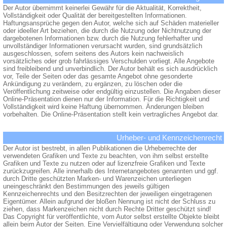
Der Autor übernimmt keinerlei Gewähr für die Aktualität, Korrektheit,
Vollständigkeit oder Qualität der bereitgestellten Informationen.
Haftungsansprüche gegen den Autor, welche sich auf Schäden materieller
oder ideeller Art beziehen, die durch die Nutzung oder Nichtnutzung der
dargebotenen Informationen bzw. durch die Nutzung fehlerhafter und
unvollständiger Informationen verursacht wurden, sind grundsätzlich
ausgeschlossen, sofern seitens des Autors kein nachweislich
vorsätzliches oder grob fahrlässiges Verschulden vorliegt. Alle Angebote
sind freibleibend und unverbindlich. Der Autor behält es sich ausdrücklich
vor, Teile der Seiten oder das gesamte Angebot ohne gesonderte
Ankündigung zu verändern, zu ergänzen, zu löschen oder die
Veröffentlichung zeitweise oder endgültig einzustellen. Die Angaben dieser
Online-Präsentation dienen nur der Information. Für die Richtigkeit und
Vollständigkeit wird keine Haftung übernommen. Änderungen bleiben
vorbehalten. Die Online-Präsentation stellt kein vertragliches Angebot dar.
Urheber- und Kennzeichenrecht
Der Autor ist bestrebt, in allen Publikationen die Urheberrechte der
verwendeten Grafiken und Texte zu beachten, von ihm selbst erstellte
Grafiken und Texte zu nutzen oder auf lizenzfreie Grafiken und Texte
zurückzugreifen. Alle innerhalb des Internetangebotes genannten und ggf.
durch Dritte geschützten Marken- und Warenzeichen unterliegen
uneingeschränkt den Bestimmungen des jeweils gültigen
Kennzeichenrechts und den Besitzrechten der jeweiligen eingetragenen
Eigentümer. Allein aufgrund der bloßen Nennung ist nicht der Schluss zu
ziehen, dass Markenzeichen nicht durch Rechte Dritter geschützt sind!
Das Copyright für veröffentlichte, vom Autor selbst erstellte Objekte bleibt
allein beim Autor der Seiten. Eine Vervielfältigung oder Verwendung solcher