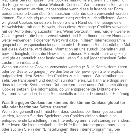
Nachdem Sie nun wissen, wie Cookies funktionieren, stellt sich natürlich
die Frage: verwendet diese Webseite Cookies? Wir informieren Sie, wenn
Cookies gesetzt werden, insbesondere wenn diese in irgendeiner Form
personalisierte Daten über Sie speichern oder die dazu verwendet werden
können, Sie eindeutig (auch anonymisiert) wieder zu identifizieren! Wenn
wir global Cookies einsetzen, finden Sie am Rand der Homepage eine
Hinweisleiste, mit dem Hinweis, dass diese Homepage Cookies verwendet
mit der Aufforderung zuzustimmen. Wenn Sie zustimmen, wird ein weiterer
Cookie gesetzt, die Leiste verschwindet und Sie können unsere Homepage
weiter verwenden. Folgender Wert wird dabei in Ihrem Internetprogramm
gespeichert: wsspecialcookiesaccepted=1 - Kommen Sie das nächste Mal
auf diese Website, wird diese Information an uns zurück übermittelt und
bewirkt lediglich, dass die Hinweisleiste dieses Mal nicht mehr angezeigt
wird (da es natürlich sehr lästig wäre, wenn Sie auf jeder einzelnen Seite
zustimmen müssten).
Wenn nur einzelne Cookies verwendet werden (z.B. in Kontaktformularen
oder bei Bestellvorgängen), werden Sie an der jeweiligen Stelle explizit
aufgefordert, dem Setzen des Cookies zuzustimmen. Wir bemühen uns
sehr, Sie transparent und deutlich zu informieren. Es kann allerdings sein,
dass integrierte Systeme von Drittanbietern ohne unser Zutun selbständig
Cookies setzen. Die Information, ob wir entsprechende Drittanbieter-
Systeme verwenden, finden Sie ebenfalls in dieser Datenschutz-Erklärung.
Was Sie gegen Cookies tun können: Sie können Cookies global für
alle oder bestimmte Seiten sperren!
Wenn Sie generell nicht möchten, dass Cookies bei Ihnen gespeichert
werden, können Sie das Speichern von Cookies einfach durch eine
entsprechende Einstellung Ihres Internetprogramms vollständig verhindern.
Bitte lesen Sie hierzu einfach in der Hilfe Ihres Internetprogramms nach
oder suchen Sie in den "Einstellungen" Ihres Internetprogramms. Sie