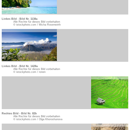
Linkes Bild - Bild Nr. 1138a
Alle Rechte für dieses Bild vorbehalten
© istockphoto.com / Micha Rosenwirth
Linkes Bild - Bild Nr. 1428a
Alle Rechte für dieses Bild vorbehalten
© istockphoto.com / ronen
Rechtes Bild - Bild Nr. 82b
Alle Rechte für dieses Bild vorbehalten
© istockphoto.com / Olga Khoroshunova