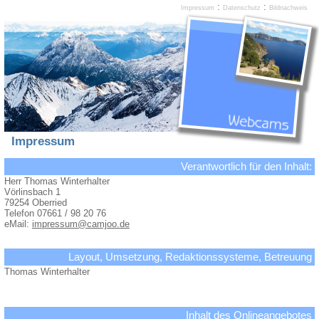
:
:
Impressum
Datenschutz
Bildnachweis
Impressum
Verantwortlich für den Inhalt:
Herr Thomas Winterhalter
Vörlinsbach 1
79254 Oberried
Telefon 07661 / 98 20 76
eMail:
impressum@camjoo.de
Layout, Umsetzung, Redaktionssysteme, Betreuung
Thomas Winterhalter
Inhalt des Onlineangebotes