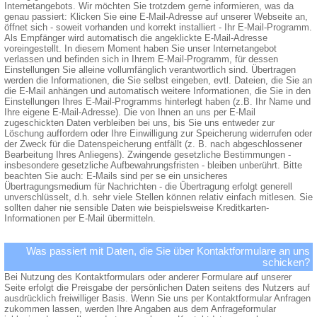
Internetangebots. Wir möchten Sie trotzdem gerne informieren, was da
genau passiert: Klicken Sie eine E-Mail-Adresse auf unserer Webseite an,
öffnet sich - soweit vorhanden und korrekt installiert - Ihr E-Mail-Programm.
Als Empfänger wird automatisch die angeklickte E-Mail-Adresse
voreingestellt. In diesem Moment haben Sie unser Internetangebot
verlassen und befinden sich in Ihrem E-Mail-Programm, für dessen
Einstellungen Sie alleine vollumfänglich verantwortlich sind. Übertragen
werden die Informationen, die Sie selbst eingeben, evtl. Dateien, die Sie an
die E-Mail anhängen und automatisch weitere Informationen, die Sie in den
Einstellungen Ihres E-Mail-Programms hinterlegt haben (z.B. Ihr Name und
Ihre eigene E-Mail-Adresse). Die von Ihnen an uns per E-Mail
zugeschickten Daten verbleiben bei uns, bis Sie uns entweder zur
Löschung auffordern oder Ihre Einwilligung zur Speicherung widerrufen oder
der Zweck für die Datenspeicherung entfällt (z. B. nach abgeschlossener
Bearbeitung Ihres Anliegens). Zwingende gesetzliche Bestimmungen -
insbesondere gesetzliche Aufbewahrungsfristen - bleiben unberührt. Bitte
beachten Sie auch: E-Mails sind per se ein unsicheres
Übertragungsmedium für Nachrichten - die Übertragung erfolgt generell
unverschlüsselt, d.h. sehr viele Stellen können relativ einfach mitlesen. Sie
sollten daher nie sensible Daten wie beispielsweise Kreditkarten-
Informationen per E-Mail übermitteln.
Was passiert mit Daten, die Sie über Kontaktformulare an uns
schicken?
Bei Nutzung des Kontaktformulars oder anderer Formulare auf unserer
Seite erfolgt die Preisgabe der persönlichen Daten seitens des Nutzers auf
ausdrücklich freiwilliger Basis. Wenn Sie uns per Kontaktformular Anfragen
zukommen lassen, werden Ihre Angaben aus dem Anfrageformular