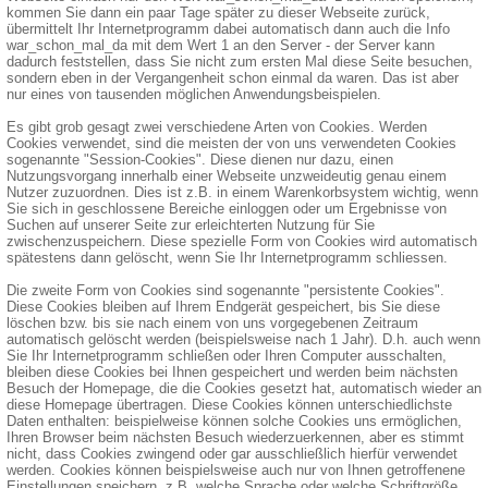
kommen Sie dann ein paar Tage später zu dieser Webseite zurück,
übermittelt Ihr Internetprogramm dabei automatisch dann auch die Info
war_schon_mal_da mit dem Wert 1 an den Server - der Server kann
dadurch feststellen, dass Sie nicht zum ersten Mal diese Seite besuchen,
sondern eben in der Vergangenheit schon einmal da waren. Das ist aber
nur eines von tausenden möglichen Anwendungsbeispielen.
Es gibt grob gesagt zwei verschiedene Arten von Cookies. Werden
Cookies verwendet, sind die meisten der von uns verwendeten Cookies
sogenannte "Session-Cookies". Diese dienen nur dazu, einen
Nutzungsvorgang innerhalb einer Webseite unzweideutig genau einem
Nutzer zuzuordnen. Dies ist z.B. in einem Warenkorbsystem wichtig, wenn
Sie sich in geschlossene Bereiche einloggen oder um Ergebnisse von
Suchen auf unserer Seite zur erleichterten Nutzung für Sie
zwischenzuspeichern. Diese spezielle Form von Cookies wird automatisch
spätestens dann gelöscht, wenn Sie Ihr Internetprogramm schliessen.
Die zweite Form von Cookies sind sogenannte "persistente Cookies".
Diese Cookies bleiben auf Ihrem Endgerät gespeichert, bis Sie diese
löschen bzw. bis sie nach einem von uns vorgegebenen Zeitraum
automatisch gelöscht werden (beispielsweise nach 1 Jahr). D.h. auch wenn
Sie Ihr Internetprogramm schließen oder Ihren Computer ausschalten,
bleiben diese Cookies bei Ihnen gespeichert und werden beim nächsten
Besuch der Homepage, die die Cookies gesetzt hat, automatisch wieder an
diese Homepage übertragen. Diese Cookies können unterschiedlichste
Daten enthalten: beispielweise können solche Cookies uns ermöglichen,
Ihren Browser beim nächsten Besuch wiederzuerkennen, aber es stimmt
nicht, dass Cookies zwingend oder gar ausschließlich hierfür verwendet
werden. Cookies können beispielsweise auch nur von Ihnen getroffenene
Einstellungen speichern, z.B. welche Sprache oder welche Schriftgröße