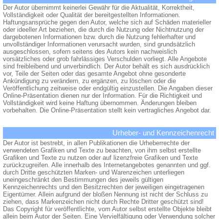
Der Autor übernimmt keinerlei Gewähr für die Aktualität, Korrektheit,
Vollständigkeit oder Qualität der bereitgestellten Informationen.
Haftungsansprüche gegen den Autor, welche sich auf Schäden materieller
oder ideeller Art beziehen, die durch die Nutzung oder Nichtnutzung der
dargebotenen Informationen bzw. durch die Nutzung fehlerhafter und
unvollständiger Informationen verursacht wurden, sind grundsätzlich
ausgeschlossen, sofern seitens des Autors kein nachweislich
vorsätzliches oder grob fahrlässiges Verschulden vorliegt. Alle Angebote
sind freibleibend und unverbindlich. Der Autor behält es sich ausdrücklich
vor, Teile der Seiten oder das gesamte Angebot ohne gesonderte
Ankündigung zu verändern, zu ergänzen, zu löschen oder die
Veröffentlichung zeitweise oder endgültig einzustellen. Die Angaben dieser
Online-Präsentation dienen nur der Information. Für die Richtigkeit und
Vollständigkeit wird keine Haftung übernommen. Änderungen bleiben
vorbehalten. Die Online-Präsentation stellt kein vertragliches Angebot dar.
Urheber- und Kennzeichenrecht
Der Autor ist bestrebt, in allen Publikationen die Urheberrechte der
verwendeten Grafiken und Texte zu beachten, von ihm selbst erstellte
Grafiken und Texte zu nutzen oder auf lizenzfreie Grafiken und Texte
zurückzugreifen. Alle innerhalb des Internetangebotes genannten und ggf.
durch Dritte geschützten Marken- und Warenzeichen unterliegen
uneingeschränkt den Bestimmungen des jeweils gültigen
Kennzeichenrechts und den Besitzrechten der jeweiligen eingetragenen
Eigentümer. Allein aufgrund der bloßen Nennung ist nicht der Schluss zu
ziehen, dass Markenzeichen nicht durch Rechte Dritter geschützt sind!
Das Copyright für veröffentlichte, vom Autor selbst erstellte Objekte bleibt
allein beim Autor der Seiten. Eine Vervielfältigung oder Verwendung solcher