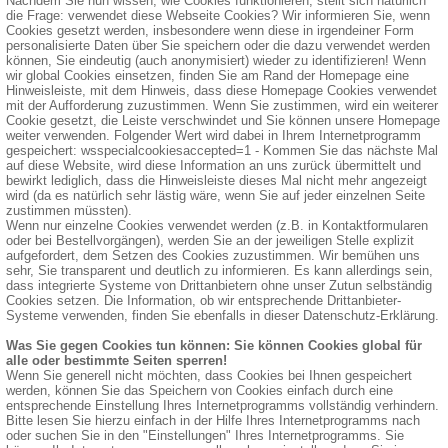
Nachdem Sie nun wissen, wie Cookies funktionieren, stellt sich natürlich
die Frage: verwendet diese Webseite Cookies? Wir informieren Sie, wenn
Cookies gesetzt werden, insbesondere wenn diese in irgendeiner Form
personalisierte Daten über Sie speichern oder die dazu verwendet werden
können, Sie eindeutig (auch anonymisiert) wieder zu identifizieren! Wenn
wir global Cookies einsetzen, finden Sie am Rand der Homepage eine
Hinweisleiste, mit dem Hinweis, dass diese Homepage Cookies verwendet
mit der Aufforderung zuzustimmen. Wenn Sie zustimmen, wird ein weiterer
Cookie gesetzt, die Leiste verschwindet und Sie können unsere Homepage
weiter verwenden. Folgender Wert wird dabei in Ihrem Internetprogramm
gespeichert: wsspecialcookiesaccepted=1 - Kommen Sie das nächste Mal
auf diese Website, wird diese Information an uns zurück übermittelt und
bewirkt lediglich, dass die Hinweisleiste dieses Mal nicht mehr angezeigt
wird (da es natürlich sehr lästig wäre, wenn Sie auf jeder einzelnen Seite
zustimmen müssten).
Wenn nur einzelne Cookies verwendet werden (z.B. in Kontaktformularen
oder bei Bestellvorgängen), werden Sie an der jeweiligen Stelle explizit
aufgefordert, dem Setzen des Cookies zuzustimmen. Wir bemühen uns
sehr, Sie transparent und deutlich zu informieren. Es kann allerdings sein,
dass integrierte Systeme von Drittanbietern ohne unser Zutun selbständig
Cookies setzen. Die Information, ob wir entsprechende Drittanbieter-
Systeme verwenden, finden Sie ebenfalls in dieser Datenschutz-Erklärung.
Was Sie gegen Cookies tun können: Sie können Cookies global für
alle oder bestimmte Seiten sperren!
Wenn Sie generell nicht möchten, dass Cookies bei Ihnen gespeichert
werden, können Sie das Speichern von Cookies einfach durch eine
entsprechende Einstellung Ihres Internetprogramms vollständig verhindern.
Bitte lesen Sie hierzu einfach in der Hilfe Ihres Internetprogramms nach
oder suchen Sie in den "Einstellungen" Ihres Internetprogramms. Sie