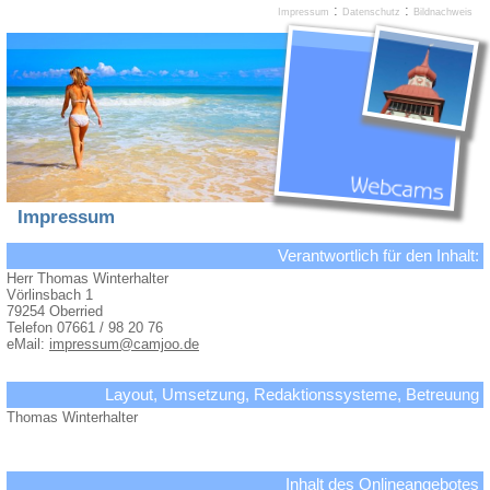
:
:
Impressum
Datenschutz
Bildnachweis
Impressum
Verantwortlich für den Inhalt:
Herr Thomas Winterhalter
Vörlinsbach 1
79254 Oberried
Telefon 07661 / 98 20 76
eMail:
impressum@camjoo.de
Layout, Umsetzung, Redaktionssysteme, Betreuung
Thomas Winterhalter
Inhalt des Onlineangebotes