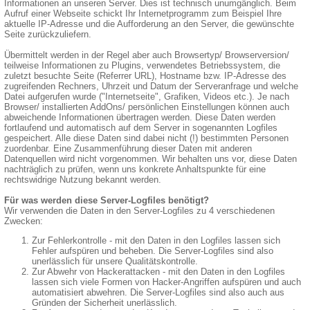
Informationen an unseren Server. Dies ist technisch unumgänglich. Beim
Aufruf einer Webseite schickt Ihr Internetprogramm zum Beispiel Ihre
aktuelle IP-Adresse und die Aufforderung an den Server, die gewünschte
Seite zurückzuliefern.
Übermittelt werden in der Regel aber auch Browsertyp/ Browserversion/
teilweise Informationen zu Plugins, verwendetes Betriebssystem, die
zuletzt besuchte Seite (Referrer URL), Hostname bzw. IP-Adresse des
zugreifenden Rechners, Uhrzeit und Datum der Serveranfrage und welche
Datei aufgerufen wurde ("Internetseite", Grafiken, Videos etc.). Je nach
Browser/ installierten AddOns/ persönlichen Einstellungen können auch
abweichende Informationen übertragen werden. Diese Daten werden
fortlaufend und automatisch auf dem Server in sogenannten Logfiles
gespeichert. Alle diese Daten sind dabei nicht (!) bestimmten Personen
zuordenbar. Eine Zusammenführung dieser Daten mit anderen
Datenquellen wird nicht vorgenommen. Wir behalten uns vor, diese Daten
nachträglich zu prüfen, wenn uns konkrete Anhaltspunkte für eine
rechtswidrige Nutzung bekannt werden.
Für was werden diese Server-Logfiles benötigt?
Wir verwenden die Daten in den Server-Logfiles zu 4 verschiedenen
Zwecken:
Zur Fehlerkontrolle - mit den Daten in den Logfiles lassen sich
Fehler aufspüren und beheben. Die Server-Logfiles sind also
unerlässlich für unsere Qualitätskontrolle.
Zur Abwehr von Hackerattacken - mit den Daten in den Logfiles
lassen sich viele Formen von Hacker-Angriffen aufspüren und auch
automatisiert abwehren. Die Server-Logfiles sind also auch aus
Gründen der Sicherheit unerlässlich.