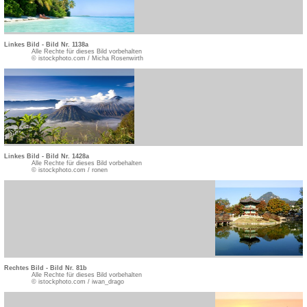
Linkes Bild - Bild Nr. 1138a
Alle Rechte für dieses Bild vorbehalten
© istockphoto.com / Micha Rosenwirth
Linkes Bild - Bild Nr. 1428a
Alle Rechte für dieses Bild vorbehalten
© istockphoto.com / ronen
Rechtes Bild - Bild Nr. 81b
Alle Rechte für dieses Bild vorbehalten
© istockphoto.com / iwan_drago