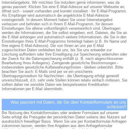
Internetangebots. Wir möchten Sie trotzdem gerne informieren, was da
genau passiert: Klicken Sie eine E-Mail-Adresse auf unserer Webseite an,
öffnet sich - soweit vorhanden und korrekt installiert - Ihr E-Mail-Programm.
Als Empfänger wird automatisch die angeklickte E-Mail-Adresse
voreingestellt. In diesem Moment haben Sie unser Internetangebot
verlassen und befinden sich in Ihrem E-Mail-Programm, für dessen
Einstellungen Sie alleine vollumfänglich verantwortlich sind. Übertragen
werden die Informationen, die Sie selbst eingeben, evtl. Dateien, die Sie an
die E-Mail anhängen und automatisch weitere Informationen, die Sie in den
Einstellungen Ihres E-Mail-Programms hinterlegt haben (z.B. Ihr Name und
Ihre eigene E-Mail-Adresse). Die von Ihnen an uns per E-Mail
zugeschickten Daten verbleiben bei uns, bis Sie uns entweder zur
Löschung auffordern oder Ihre Einwilligung zur Speicherung widerrufen oder
der Zweck für die Datenspeicherung entfällt (z. B. nach abgeschlossener
Bearbeitung Ihres Anliegens). Zwingende gesetzliche Bestimmungen -
insbesondere gesetzliche Aufbewahrungsfristen - bleiben unberührt. Bitte
beachten Sie auch: E-Mails sind per se ein unsicheres
Übertragungsmedium für Nachrichten - die Übertragung erfolgt generell
unverschlüsselt, d.h. sehr viele Stellen können relativ einfach mitlesen. Sie
sollten daher nie sensible Daten wie beispielsweise Kreditkarten-
Informationen per E-Mail übermitteln.
Was passiert mit Daten, die Sie über Kontaktformulare an uns
schicken?
Bei Nutzung des Kontaktformulars oder anderer Formulare auf unserer
Seite erfolgt die Preisgabe der persönlichen Daten seitens des Nutzers auf
ausdrücklich freiwilliger Basis. Wenn Sie uns per Kontaktformular Anfragen
zukommen lassen, werden Ihre Angaben aus dem Anfrageformular