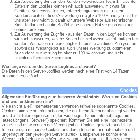
Zur Auswertung der von den Kunden verwendeten Technik - aus den
Daten in den Logfiles können wir auch auswerten, mit was für
Geräten, Betriebssystemen, Internetprogrammen etc. unsere
Kunden arbeiten. Diese Auswertung erfolgt zu 100% anonym, ist für
uns aber sehr wichtig, damit wir unsere Webseite aus technischer
Sicht fortlaufend an die Bedürfnisse unserer Nutzer anpassen und
optimieren können.
Zur Auswertung der Zugriffe - aus den Daten in den Logfiles können
wir auch auswerten, welche Seiten beispielsweise wie oft aufgerufen
werden. Wir haben ein berechtigtes Interesse an dieser Analyse, um
sowohl das Webangebot als auch unsere Werbung zu optimieren.
Auch diese Auswertung ist aber zu 100 % anonym und nicht
einzelnen Personen zuordenbar.
Wie lange werden die Server-Logfiles archiviert?
Die Daten in den Server-Logfiles werden nach einer Frist von 14 Tagen
automatisch gelöscht.
Cookies
Allgemeine Einführung zum besseren Verständnis: Was sind Cookies
und wie funktionieren sie?
Viele (nicht alle!) Internetseiten verwenden teilweise sogenannte Cookies.
Cookies sind kleine Informationen, die auf Ihrem Rechner abgelegt werden
und die Ihr Internetprogramm (der Fachbegriff für ein Internetprogramm
lautet übrigens "Browser") speichert. Kommen Sie auf eine Internetseite
zurück und es wurden in der Vergangenheit Cookies gesetzt, sendet Ihr
Internetprogramm diese Cookies und deren Inhalt immer automatisch und
ungefragt an den jeweiligen Server zurück. Beispielweise könnte eine
Webseite einfach nur den Wert war_schon_mal_da=1 bei Ihnen speichern;