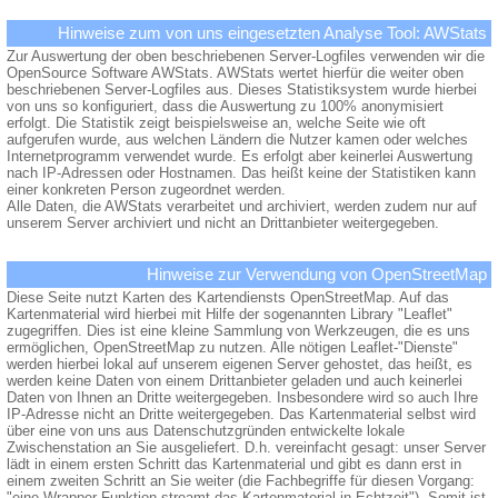
Hinweise zum von uns eingesetzten Analyse Tool: AWStats
Zur Auswertung der oben beschriebenen Server-Logfiles verwenden wir die
OpenSource Software AWStats. AWStats wertet hierfür die weiter oben
beschriebenen Server-Logfiles aus. Dieses Statistiksystem wurde hierbei
von uns so konfiguriert, dass die Auswertung zu 100% anonymisiert
erfolgt. Die Statistik zeigt beispielsweise an, welche Seite wie oft
aufgerufen wurde, aus welchen Ländern die Nutzer kamen oder welches
Internetprogramm verwendet wurde. Es erfolgt aber keinerlei Auswertung
nach IP-Adressen oder Hostnamen. Das heißt keine der Statistiken kann
einer konkreten Person zugeordnet werden.
Alle Daten, die AWStats verarbeitet und archiviert, werden zudem nur auf
unserem Server archiviert und nicht an Drittanbieter weitergegeben.
Hinweise zur Verwendung von OpenStreetMap
Diese Seite nutzt Karten des Kartendiensts OpenStreetMap. Auf das
Kartenmaterial wird hierbei mit Hilfe der sogenannten Library "Leaflet"
zugegriffen. Dies ist eine kleine Sammlung von Werkzeugen, die es uns
ermöglichen, OpenStreetMap zu nutzen. Alle nötigen Leaflet-"Dienste"
werden hierbei lokal auf unserem eigenen Server gehostet, das heißt, es
werden keine Daten von einem Drittanbieter geladen und auch keinerlei
Daten von Ihnen an Dritte weitergegeben. Insbesondere wird so auch Ihre
IP-Adresse nicht an Dritte weitergegeben. Das Kartenmaterial selbst wird
über eine von uns aus Datenschutzgründen entwickelte lokale
Zwischenstation an Sie ausgeliefert. D.h. vereinfacht gesagt: unser Server
lädt in einem ersten Schritt das Kartenmaterial und gibt es dann erst in
einem zweiten Schritt an Sie weiter (die Fachbegriffe für diesen Vorgang:
"eine Wrapper-Funktion streamt das Kartenmaterial in Echtzeit"). Somit ist