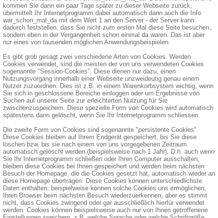
kommen Sie dann ein paar Tage später zu dieser Webseite zurück,
übermittelt Ihr Internetprogramm dabei automatisch dann auch die Info
war_schon_mal_da mit dem Wert 1 an den Server - der Server kann
dadurch feststellen, dass Sie nicht zum ersten Mal diese Seite besuchen,
sondern eben in der Vergangenheit schon einmal da waren. Das ist aber
nur eines von tausenden möglichen Anwendungsbeispielen.
Es gibt grob gesagt zwei verschiedene Arten von Cookies. Werden
Cookies verwendet, sind die meisten der von uns verwendeten Cookies
sogenannte "Session-Cookies". Diese dienen nur dazu, einen
Nutzungsvorgang innerhalb einer Webseite unzweideutig genau einem
Nutzer zuzuordnen. Dies ist z.B. in einem Warenkorbsystem wichtig, wenn
Sie sich in geschlossene Bereiche einloggen oder um Ergebnisse von
Suchen auf unserer Seite zur erleichterten Nutzung für Sie
zwischenzuspeichern. Diese spezielle Form von Cookies wird automatisch
spätestens dann gelöscht, wenn Sie Ihr Internetprogramm schliessen.
Die zweite Form von Cookies sind sogenannte "persistente Cookies".
Diese Cookies bleiben auf Ihrem Endgerät gespeichert, bis Sie diese
löschen bzw. bis sie nach einem von uns vorgegebenen Zeitraum
automatisch gelöscht werden (beispielsweise nach 1 Jahr). D.h. auch wenn
Sie Ihr Internetprogramm schließen oder Ihren Computer ausschalten,
bleiben diese Cookies bei Ihnen gespeichert und werden beim nächsten
Besuch der Homepage, die die Cookies gesetzt hat, automatisch wieder an
diese Homepage übertragen. Diese Cookies können unterschiedlichste
Daten enthalten: beispielweise können solche Cookies uns ermöglichen,
Ihren Browser beim nächsten Besuch wiederzuerkennen, aber es stimmt
nicht, dass Cookies zwingend oder gar ausschließlich hierfür verwendet
werden. Cookies können beispielsweise auch nur von Ihnen getroffenene
Einstellungen speichern, z.B. welche Sprache oder welche Schriftgröße