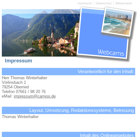
:
:
Impressum
Datenschutz
Bildnachweis
Impressum
Verantwortlich für den Inhalt:
Herr Thomas Winterhalter
Vörlinsbach 1
79254 Oberried
Telefon 07661 / 98 20 76
eMail:
impressum@camjoo.de
Layout, Umsetzung, Redaktionssysteme, Betreuung
Thomas Winterhalter
Inhalt des Onlineangebotes