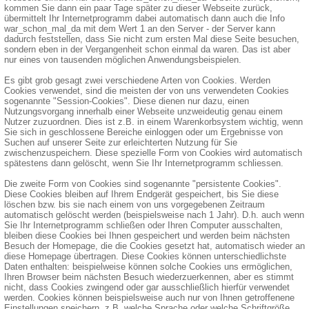
kommen Sie dann ein paar Tage später zu dieser Webseite zurück,
übermittelt Ihr Internetprogramm dabei automatisch dann auch die Info
war_schon_mal_da mit dem Wert 1 an den Server - der Server kann
dadurch feststellen, dass Sie nicht zum ersten Mal diese Seite besuchen,
sondern eben in der Vergangenheit schon einmal da waren. Das ist aber
nur eines von tausenden möglichen Anwendungsbeispielen.
Es gibt grob gesagt zwei verschiedene Arten von Cookies. Werden
Cookies verwendet, sind die meisten der von uns verwendeten Cookies
sogenannte "Session-Cookies". Diese dienen nur dazu, einen
Nutzungsvorgang innerhalb einer Webseite unzweideutig genau einem
Nutzer zuzuordnen. Dies ist z.B. in einem Warenkorbsystem wichtig, wenn
Sie sich in geschlossene Bereiche einloggen oder um Ergebnisse von
Suchen auf unserer Seite zur erleichterten Nutzung für Sie
zwischenzuspeichern. Diese spezielle Form von Cookies wird automatisch
spätestens dann gelöscht, wenn Sie Ihr Internetprogramm schliessen.
Die zweite Form von Cookies sind sogenannte "persistente Cookies".
Diese Cookies bleiben auf Ihrem Endgerät gespeichert, bis Sie diese
löschen bzw. bis sie nach einem von uns vorgegebenen Zeitraum
automatisch gelöscht werden (beispielsweise nach 1 Jahr). D.h. auch wenn
Sie Ihr Internetprogramm schließen oder Ihren Computer ausschalten,
bleiben diese Cookies bei Ihnen gespeichert und werden beim nächsten
Besuch der Homepage, die die Cookies gesetzt hat, automatisch wieder an
diese Homepage übertragen. Diese Cookies können unterschiedlichste
Daten enthalten: beispielweise können solche Cookies uns ermöglichen,
Ihren Browser beim nächsten Besuch wiederzuerkennen, aber es stimmt
nicht, dass Cookies zwingend oder gar ausschließlich hierfür verwendet
werden. Cookies können beispielsweise auch nur von Ihnen getroffenene
Einstellungen speichern, z.B. welche Sprache oder welche Schriftgröße