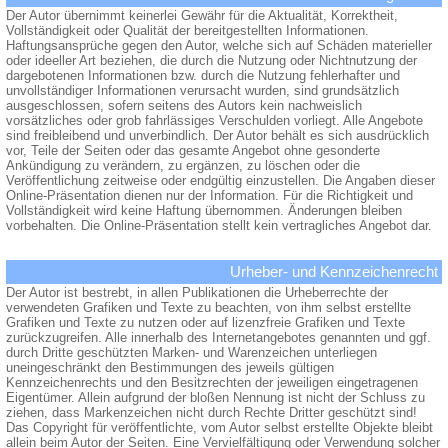
Der Autor übernimmt keinerlei Gewähr für die Aktualität, Korrektheit,
Vollständigkeit oder Qualität der bereitgestellten Informationen.
Haftungsansprüche gegen den Autor, welche sich auf Schäden materieller
oder ideeller Art beziehen, die durch die Nutzung oder Nichtnutzung der
dargebotenen Informationen bzw. durch die Nutzung fehlerhafter und
unvollständiger Informationen verursacht wurden, sind grundsätzlich
ausgeschlossen, sofern seitens des Autors kein nachweislich
vorsätzliches oder grob fahrlässiges Verschulden vorliegt. Alle Angebote
sind freibleibend und unverbindlich. Der Autor behält es sich ausdrücklich
vor, Teile der Seiten oder das gesamte Angebot ohne gesonderte
Ankündigung zu verändern, zu ergänzen, zu löschen oder die
Veröffentlichung zeitweise oder endgültig einzustellen. Die Angaben dieser
Online-Präsentation dienen nur der Information. Für die Richtigkeit und
Vollständigkeit wird keine Haftung übernommen. Änderungen bleiben
vorbehalten. Die Online-Präsentation stellt kein vertragliches Angebot dar.
Urheber- und Kennzeichenrecht
Der Autor ist bestrebt, in allen Publikationen die Urheberrechte der
verwendeten Grafiken und Texte zu beachten, von ihm selbst erstellte
Grafiken und Texte zu nutzen oder auf lizenzfreie Grafiken und Texte
zurückzugreifen. Alle innerhalb des Internetangebotes genannten und ggf.
durch Dritte geschützten Marken- und Warenzeichen unterliegen
uneingeschränkt den Bestimmungen des jeweils gültigen
Kennzeichenrechts und den Besitzrechten der jeweiligen eingetragenen
Eigentümer. Allein aufgrund der bloßen Nennung ist nicht der Schluss zu
ziehen, dass Markenzeichen nicht durch Rechte Dritter geschützt sind!
Das Copyright für veröffentlichte, vom Autor selbst erstellte Objekte bleibt
allein beim Autor der Seiten. Eine Vervielfältigung oder Verwendung solcher