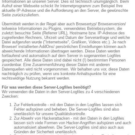
Informationen an unseren Server. Dies ist technisch unumgänglich. Beim
Aufruf einer Webseite schickt Ihr Internetprogramm zum Beispiel Ihre
aktuelle IP-Adresse und die Aufforderung an den Server, die gewünschte
Seite zurückzuliefern.
Übermittelt werden in der Regel aber auch Browsertyp/ Browserversion/
teilweise Informationen zu Plugins, verwendetes Betriebssystem, die
zuletzt besuchte Seite (Referrer URL), Hostname bzw. IP-Adresse des
zugreifenden Rechners, Uhrzeit und Datum der Serveranfrage und welche
Datei aufgerufen wurde ("Internetseite", Grafiken, Videos etc.). Je nach
Browser/ installierten AddOns/ persönlichen Einstellungen können auch
abweichende Informationen übertragen werden. Diese Daten werden
fortlaufend und automatisch auf dem Server in sogenannten Logfiles
gespeichert. Alle diese Daten sind dabei nicht (!) bestimmten Personen
zuordenbar. Eine Zusammenführung dieser Daten mit anderen
Datenquellen wird nicht vorgenommen. Wir behalten uns vor, diese Daten
nachträglich zu prüfen, wenn uns konkrete Anhaltspunkte für eine
rechtswidrige Nutzung bekannt werden.
Für was werden diese Server-Logfiles benötigt?
Wir verwenden die Daten in den Server-Logfiles zu 4 verschiedenen
Zwecken:
Zur Fehlerkontrolle - mit den Daten in den Logfiles lassen sich
Fehler aufspüren und beheben. Die Server-Logfiles sind also
unerlässlich für unsere Qualitätskontrolle.
Zur Abwehr von Hackerattacken - mit den Daten in den Logfiles
lassen sich viele Formen von Hacker-Angriffen aufspüren und auch
automatisiert abwehren. Die Server-Logfiles sind also auch aus
Gründen der Sicherheit unerlässlich.