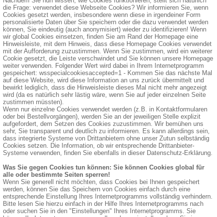
Nachdem Sie nun wissen, wie Cookies funktionieren, stellt sich natürlich
die Frage: verwendet diese Webseite Cookies? Wir informieren Sie, wenn
Cookies gesetzt werden, insbesondere wenn diese in irgendeiner Form
personalisierte Daten über Sie speichern oder die dazu verwendet werden
können, Sie eindeutig (auch anonymisiert) wieder zu identifizieren! Wenn
wir global Cookies einsetzen, finden Sie am Rand der Homepage eine
Hinweisleiste, mit dem Hinweis, dass diese Homepage Cookies verwendet
mit der Aufforderung zuzustimmen. Wenn Sie zustimmen, wird ein weiterer
Cookie gesetzt, die Leiste verschwindet und Sie können unsere Homepage
weiter verwenden. Folgender Wert wird dabei in Ihrem Internetprogramm
gespeichert: wsspecialcookiesaccepted=1 - Kommen Sie das nächste Mal
auf diese Website, wird diese Information an uns zurück übermittelt und
bewirkt lediglich, dass die Hinweisleiste dieses Mal nicht mehr angezeigt
wird (da es natürlich sehr lästig wäre, wenn Sie auf jeder einzelnen Seite
zustimmen müssten).
Wenn nur einzelne Cookies verwendet werden (z.B. in Kontaktformularen
oder bei Bestellvorgängen), werden Sie an der jeweiligen Stelle explizit
aufgefordert, dem Setzen des Cookies zuzustimmen. Wir bemühen uns
sehr, Sie transparent und deutlich zu informieren. Es kann allerdings sein,
dass integrierte Systeme von Drittanbietern ohne unser Zutun selbständig
Cookies setzen. Die Information, ob wir entsprechende Drittanbieter-
Systeme verwenden, finden Sie ebenfalls in dieser Datenschutz-Erklärung.
Was Sie gegen Cookies tun können: Sie können Cookies global für
alle oder bestimmte Seiten sperren!
Wenn Sie generell nicht möchten, dass Cookies bei Ihnen gespeichert
werden, können Sie das Speichern von Cookies einfach durch eine
entsprechende Einstellung Ihres Internetprogramms vollständig verhindern.
Bitte lesen Sie hierzu einfach in der Hilfe Ihres Internetprogramms nach
oder suchen Sie in den "Einstellungen" Ihres Internetprogramms. Sie