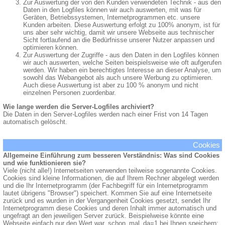
Zur Auswertung der von den Kunden verwendeten Technik - aus den
Daten in den Logfiles können wir auch auswerten, mit was für
Geräten, Betriebssystemen, Internetprogrammen etc. unsere
Kunden arbeiten. Diese Auswertung erfolgt zu 100% anonym, ist für
uns aber sehr wichtig, damit wir unsere Webseite aus technischer
Sicht fortlaufend an die Bedürfnisse unserer Nutzer anpassen und
optimieren können.
Zur Auswertung der Zugriffe - aus den Daten in den Logfiles können
wir auch auswerten, welche Seiten beispielsweise wie oft aufgerufen
werden. Wir haben ein berechtigtes Interesse an dieser Analyse, um
sowohl das Webangebot als auch unsere Werbung zu optimieren.
Auch diese Auswertung ist aber zu 100 % anonym und nicht
einzelnen Personen zuordenbar.
Wie lange werden die Server-Logfiles archiviert?
Die Daten in den Server-Logfiles werden nach einer Frist von 14 Tagen
automatisch gelöscht.
Cookies
Allgemeine Einführung zum besseren Verständnis: Was sind Cookies
und wie funktionieren sie?
Viele (nicht alle!) Internetseiten verwenden teilweise sogenannte Cookies.
Cookies sind kleine Informationen, die auf Ihrem Rechner abgelegt werden
und die Ihr Internetprogramm (der Fachbegriff für ein Internetprogramm
lautet übrigens "Browser") speichert. Kommen Sie auf eine Internetseite
zurück und es wurden in der Vergangenheit Cookies gesetzt, sendet Ihr
Internetprogramm diese Cookies und deren Inhalt immer automatisch und
ungefragt an den jeweiligen Server zurück. Beispielweise könnte eine
Webseite einfach nur den Wert war_schon_mal_da=1 bei Ihnen speichern;