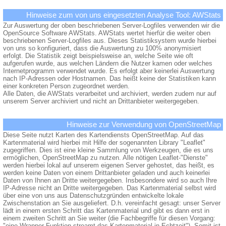
Hinweise zum von uns eingesetzten Analyse Tool: AWStats
Zur Auswertung der oben beschriebenen Server-Logfiles verwenden wir die
OpenSource Software AWStats. AWStats wertet hierfür die weiter oben
beschriebenen Server-Logfiles aus. Dieses Statistiksystem wurde hierbei
von uns so konfiguriert, dass die Auswertung zu 100% anonymisiert
erfolgt. Die Statistik zeigt beispielsweise an, welche Seite wie oft
aufgerufen wurde, aus welchen Ländern die Nutzer kamen oder welches
Internetprogramm verwendet wurde. Es erfolgt aber keinerlei Auswertung
nach IP-Adressen oder Hostnamen. Das heißt keine der Statistiken kann
einer konkreten Person zugeordnet werden.
Alle Daten, die AWStats verarbeitet und archiviert, werden zudem nur auf
unserem Server archiviert und nicht an Drittanbieter weitergegeben.
Hinweise zur Verwendung von OpenStreetMap
Diese Seite nutzt Karten des Kartendiensts OpenStreetMap. Auf das
Kartenmaterial wird hierbei mit Hilfe der sogenannten Library "Leaflet"
zugegriffen. Dies ist eine kleine Sammlung von Werkzeugen, die es uns
ermöglichen, OpenStreetMap zu nutzen. Alle nötigen Leaflet-"Dienste"
werden hierbei lokal auf unserem eigenen Server gehostet, das heißt, es
werden keine Daten von einem Drittanbieter geladen und auch keinerlei
Daten von Ihnen an Dritte weitergegeben. Insbesondere wird so auch Ihre
IP-Adresse nicht an Dritte weitergegeben. Das Kartenmaterial selbst wird
über eine von uns aus Datenschutzgründen entwickelte lokale
Zwischenstation an Sie ausgeliefert. D.h. vereinfacht gesagt: unser Server
lädt in einem ersten Schritt das Kartenmaterial und gibt es dann erst in
einem zweiten Schritt an Sie weiter (die Fachbegriffe für diesen Vorgang:
"eine Wrapper-Funktion streamt das Kartenmaterial in Echtzeit"). Somit ist