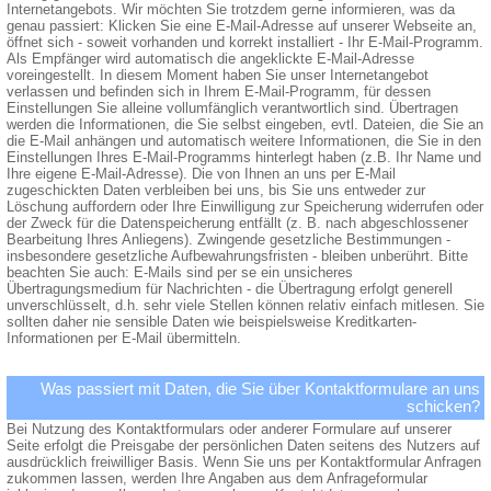
Internetangebots. Wir möchten Sie trotzdem gerne informieren, was da
genau passiert: Klicken Sie eine E-Mail-Adresse auf unserer Webseite an,
öffnet sich - soweit vorhanden und korrekt installiert - Ihr E-Mail-Programm.
Als Empfänger wird automatisch die angeklickte E-Mail-Adresse
voreingestellt. In diesem Moment haben Sie unser Internetangebot
verlassen und befinden sich in Ihrem E-Mail-Programm, für dessen
Einstellungen Sie alleine vollumfänglich verantwortlich sind. Übertragen
werden die Informationen, die Sie selbst eingeben, evtl. Dateien, die Sie an
die E-Mail anhängen und automatisch weitere Informationen, die Sie in den
Einstellungen Ihres E-Mail-Programms hinterlegt haben (z.B. Ihr Name und
Ihre eigene E-Mail-Adresse). Die von Ihnen an uns per E-Mail
zugeschickten Daten verbleiben bei uns, bis Sie uns entweder zur
Löschung auffordern oder Ihre Einwilligung zur Speicherung widerrufen oder
der Zweck für die Datenspeicherung entfällt (z. B. nach abgeschlossener
Bearbeitung Ihres Anliegens). Zwingende gesetzliche Bestimmungen -
insbesondere gesetzliche Aufbewahrungsfristen - bleiben unberührt. Bitte
beachten Sie auch: E-Mails sind per se ein unsicheres
Übertragungsmedium für Nachrichten - die Übertragung erfolgt generell
unverschlüsselt, d.h. sehr viele Stellen können relativ einfach mitlesen. Sie
sollten daher nie sensible Daten wie beispielsweise Kreditkarten-
Informationen per E-Mail übermitteln.
Was passiert mit Daten, die Sie über Kontaktformulare an uns
schicken?
Bei Nutzung des Kontaktformulars oder anderer Formulare auf unserer
Seite erfolgt die Preisgabe der persönlichen Daten seitens des Nutzers auf
ausdrücklich freiwilliger Basis. Wenn Sie uns per Kontaktformular Anfragen
zukommen lassen, werden Ihre Angaben aus dem Anfrageformular