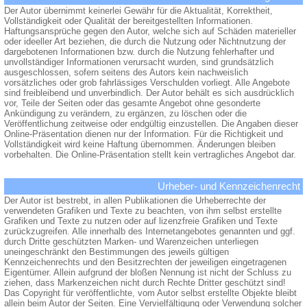
Der Autor übernimmt keinerlei Gewähr für die Aktualität, Korrektheit,
Vollständigkeit oder Qualität der bereitgestellten Informationen.
Haftungsansprüche gegen den Autor, welche sich auf Schäden materieller
oder ideeller Art beziehen, die durch die Nutzung oder Nichtnutzung der
dargebotenen Informationen bzw. durch die Nutzung fehlerhafter und
unvollständiger Informationen verursacht wurden, sind grundsätzlich
ausgeschlossen, sofern seitens des Autors kein nachweislich
vorsätzliches oder grob fahrlässiges Verschulden vorliegt. Alle Angebote
sind freibleibend und unverbindlich. Der Autor behält es sich ausdrücklich
vor, Teile der Seiten oder das gesamte Angebot ohne gesonderte
Ankündigung zu verändern, zu ergänzen, zu löschen oder die
Veröffentlichung zeitweise oder endgültig einzustellen. Die Angaben dieser
Online-Präsentation dienen nur der Information. Für die Richtigkeit und
Vollständigkeit wird keine Haftung übernommen. Änderungen bleiben
vorbehalten. Die Online-Präsentation stellt kein vertragliches Angebot dar.
Urheber- und Kennzeichenrecht
Der Autor ist bestrebt, in allen Publikationen die Urheberrechte der
verwendeten Grafiken und Texte zu beachten, von ihm selbst erstellte
Grafiken und Texte zu nutzen oder auf lizenzfreie Grafiken und Texte
zurückzugreifen. Alle innerhalb des Internetangebotes genannten und ggf.
durch Dritte geschützten Marken- und Warenzeichen unterliegen
uneingeschränkt den Bestimmungen des jeweils gültigen
Kennzeichenrechts und den Besitzrechten der jeweiligen eingetragenen
Eigentümer. Allein aufgrund der bloßen Nennung ist nicht der Schluss zu
ziehen, dass Markenzeichen nicht durch Rechte Dritter geschützt sind!
Das Copyright für veröffentlichte, vom Autor selbst erstellte Objekte bleibt
allein beim Autor der Seiten. Eine Vervielfältigung oder Verwendung solcher