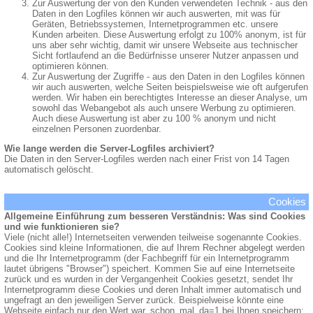
Zur Auswertung der von den Kunden verwendeten Technik - aus den
Daten in den Logfiles können wir auch auswerten, mit was für
Geräten, Betriebssystemen, Internetprogrammen etc. unsere
Kunden arbeiten. Diese Auswertung erfolgt zu 100% anonym, ist für
uns aber sehr wichtig, damit wir unsere Webseite aus technischer
Sicht fortlaufend an die Bedürfnisse unserer Nutzer anpassen und
optimieren können.
Zur Auswertung der Zugriffe - aus den Daten in den Logfiles können
wir auch auswerten, welche Seiten beispielsweise wie oft aufgerufen
werden. Wir haben ein berechtigtes Interesse an dieser Analyse, um
sowohl das Webangebot als auch unsere Werbung zu optimieren.
Auch diese Auswertung ist aber zu 100 % anonym und nicht
einzelnen Personen zuordenbar.
Wie lange werden die Server-Logfiles archiviert?
Die Daten in den Server-Logfiles werden nach einer Frist von 14 Tagen
automatisch gelöscht.
Cookies
Allgemeine Einführung zum besseren Verständnis: Was sind Cookies
und wie funktionieren sie?
Viele (nicht alle!) Internetseiten verwenden teilweise sogenannte Cookies.
Cookies sind kleine Informationen, die auf Ihrem Rechner abgelegt werden
und die Ihr Internetprogramm (der Fachbegriff für ein Internetprogramm
lautet übrigens "Browser") speichert. Kommen Sie auf eine Internetseite
zurück und es wurden in der Vergangenheit Cookies gesetzt, sendet Ihr
Internetprogramm diese Cookies und deren Inhalt immer automatisch und
ungefragt an den jeweiligen Server zurück. Beispielweise könnte eine
Webseite einfach nur den Wert war_schon_mal_da=1 bei Ihnen speichern;