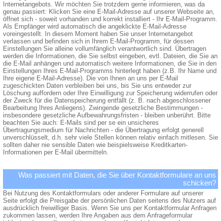
Internetangebots. Wir möchten Sie trotzdem gerne informieren, was da
genau passiert: Klicken Sie eine E-Mail-Adresse auf unserer Webseite an,
öffnet sich - soweit vorhanden und korrekt installiert - Ihr E-Mail-Programm.
Als Empfänger wird automatisch die angeklickte E-Mail-Adresse
voreingestellt. In diesem Moment haben Sie unser Internetangebot
verlassen und befinden sich in Ihrem E-Mail-Programm, für dessen
Einstellungen Sie alleine vollumfänglich verantwortlich sind. Übertragen
werden die Informationen, die Sie selbst eingeben, evtl. Dateien, die Sie an
die E-Mail anhängen und automatisch weitere Informationen, die Sie in den
Einstellungen Ihres E-Mail-Programms hinterlegt haben (z.B. Ihr Name und
Ihre eigene E-Mail-Adresse). Die von Ihnen an uns per E-Mail
zugeschickten Daten verbleiben bei uns, bis Sie uns entweder zur
Löschung auffordern oder Ihre Einwilligung zur Speicherung widerrufen oder
der Zweck für die Datenspeicherung entfällt (z. B. nach abgeschlossener
Bearbeitung Ihres Anliegens). Zwingende gesetzliche Bestimmungen -
insbesondere gesetzliche Aufbewahrungsfristen - bleiben unberührt. Bitte
beachten Sie auch: E-Mails sind per se ein unsicheres
Übertragungsmedium für Nachrichten - die Übertragung erfolgt generell
unverschlüsselt, d.h. sehr viele Stellen können relativ einfach mitlesen. Sie
sollten daher nie sensible Daten wie beispielsweise Kreditkarten-
Informationen per E-Mail übermitteln.
Was passiert mit Daten, die Sie über Kontaktformulare an uns
schicken?
Bei Nutzung des Kontaktformulars oder anderer Formulare auf unserer
Seite erfolgt die Preisgabe der persönlichen Daten seitens des Nutzers auf
ausdrücklich freiwilliger Basis. Wenn Sie uns per Kontaktformular Anfragen
zukommen lassen, werden Ihre Angaben aus dem Anfrageformular