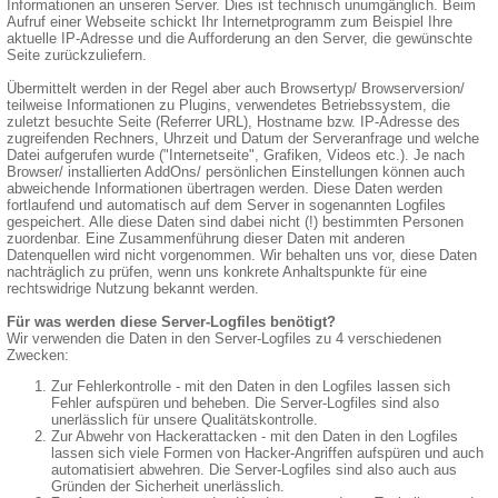
Informationen an unseren Server. Dies ist technisch unumgänglich. Beim
Aufruf einer Webseite schickt Ihr Internetprogramm zum Beispiel Ihre
aktuelle IP-Adresse und die Aufforderung an den Server, die gewünschte
Seite zurückzuliefern.
Übermittelt werden in der Regel aber auch Browsertyp/ Browserversion/
teilweise Informationen zu Plugins, verwendetes Betriebssystem, die
zuletzt besuchte Seite (Referrer URL), Hostname bzw. IP-Adresse des
zugreifenden Rechners, Uhrzeit und Datum der Serveranfrage und welche
Datei aufgerufen wurde ("Internetseite", Grafiken, Videos etc.). Je nach
Browser/ installierten AddOns/ persönlichen Einstellungen können auch
abweichende Informationen übertragen werden. Diese Daten werden
fortlaufend und automatisch auf dem Server in sogenannten Logfiles
gespeichert. Alle diese Daten sind dabei nicht (!) bestimmten Personen
zuordenbar. Eine Zusammenführung dieser Daten mit anderen
Datenquellen wird nicht vorgenommen. Wir behalten uns vor, diese Daten
nachträglich zu prüfen, wenn uns konkrete Anhaltspunkte für eine
rechtswidrige Nutzung bekannt werden.
Für was werden diese Server-Logfiles benötigt?
Wir verwenden die Daten in den Server-Logfiles zu 4 verschiedenen
Zwecken:
Zur Fehlerkontrolle - mit den Daten in den Logfiles lassen sich
Fehler aufspüren und beheben. Die Server-Logfiles sind also
unerlässlich für unsere Qualitätskontrolle.
Zur Abwehr von Hackerattacken - mit den Daten in den Logfiles
lassen sich viele Formen von Hacker-Angriffen aufspüren und auch
automatisiert abwehren. Die Server-Logfiles sind also auch aus
Gründen der Sicherheit unerlässlich.