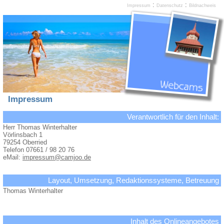
:
:
Impressum
Datenschutz
Bildnachweis
Impressum
Verantwortlich für den Inhalt:
Herr Thomas Winterhalter
Vörlinsbach 1
79254 Oberried
Telefon 07661 / 98 20 76
eMail:
impressum@camjoo.de
Layout, Umsetzung, Redaktionssysteme, Betreuung
Thomas Winterhalter
Inhalt des Onlineangebotes