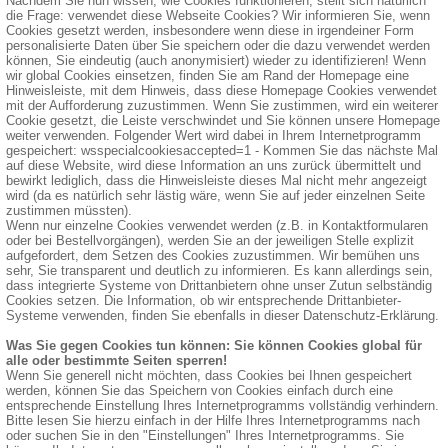
Nachdem Sie nun wissen, wie Cookies funktionieren, stellt sich natürlich
die Frage: verwendet diese Webseite Cookies? Wir informieren Sie, wenn
Cookies gesetzt werden, insbesondere wenn diese in irgendeiner Form
personalisierte Daten über Sie speichern oder die dazu verwendet werden
können, Sie eindeutig (auch anonymisiert) wieder zu identifizieren! Wenn
wir global Cookies einsetzen, finden Sie am Rand der Homepage eine
Hinweisleiste, mit dem Hinweis, dass diese Homepage Cookies verwendet
mit der Aufforderung zuzustimmen. Wenn Sie zustimmen, wird ein weiterer
Cookie gesetzt, die Leiste verschwindet und Sie können unsere Homepage
weiter verwenden. Folgender Wert wird dabei in Ihrem Internetprogramm
gespeichert: wsspecialcookiesaccepted=1 - Kommen Sie das nächste Mal
auf diese Website, wird diese Information an uns zurück übermittelt und
bewirkt lediglich, dass die Hinweisleiste dieses Mal nicht mehr angezeigt
wird (da es natürlich sehr lästig wäre, wenn Sie auf jeder einzelnen Seite
zustimmen müssten).
Wenn nur einzelne Cookies verwendet werden (z.B. in Kontaktformularen
oder bei Bestellvorgängen), werden Sie an der jeweiligen Stelle explizit
aufgefordert, dem Setzen des Cookies zuzustimmen. Wir bemühen uns
sehr, Sie transparent und deutlich zu informieren. Es kann allerdings sein,
dass integrierte Systeme von Drittanbietern ohne unser Zutun selbständig
Cookies setzen. Die Information, ob wir entsprechende Drittanbieter-
Systeme verwenden, finden Sie ebenfalls in dieser Datenschutz-Erklärung.
Was Sie gegen Cookies tun können: Sie können Cookies global für
alle oder bestimmte Seiten sperren!
Wenn Sie generell nicht möchten, dass Cookies bei Ihnen gespeichert
werden, können Sie das Speichern von Cookies einfach durch eine
entsprechende Einstellung Ihres Internetprogramms vollständig verhindern.
Bitte lesen Sie hierzu einfach in der Hilfe Ihres Internetprogramms nach
oder suchen Sie in den "Einstellungen" Ihres Internetprogramms. Sie