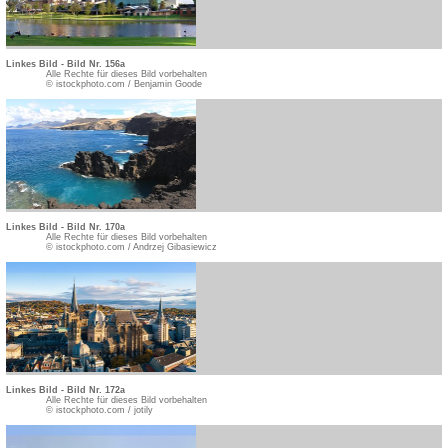
Linkes Bild - Bild Nr. 156a
Alle Rechte für dieses Bild vorbehalten
© istockphoto.com / Benjamin Goode
Linkes Bild - Bild Nr. 170a
Alle Rechte für dieses Bild vorbehalten
© istockphoto.com / Andrzej Gibasiewicz
Linkes Bild - Bild Nr. 172a
Alle Rechte für dieses Bild vorbehalten
© istockphoto.com / jotily