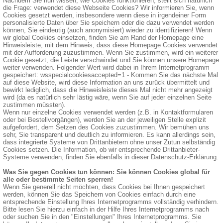
Nachdem Sie nun wissen, wie Cookies funktionieren, stellt sich natürlich
die Frage: verwendet diese Webseite Cookies? Wir informieren Sie, wenn
Cookies gesetzt werden, insbesondere wenn diese in irgendeiner Form
personalisierte Daten über Sie speichern oder die dazu verwendet werden
können, Sie eindeutig (auch anonymisiert) wieder zu identifizieren! Wenn
wir global Cookies einsetzen, finden Sie am Rand der Homepage eine
Hinweisleiste, mit dem Hinweis, dass diese Homepage Cookies verwendet
mit der Aufforderung zuzustimmen. Wenn Sie zustimmen, wird ein weiterer
Cookie gesetzt, die Leiste verschwindet und Sie können unsere Homepage
weiter verwenden. Folgender Wert wird dabei in Ihrem Internetprogramm
gespeichert: wsspecialcookiesaccepted=1 - Kommen Sie das nächste Mal
auf diese Website, wird diese Information an uns zurück übermittelt und
bewirkt lediglich, dass die Hinweisleiste dieses Mal nicht mehr angezeigt
wird (da es natürlich sehr lästig wäre, wenn Sie auf jeder einzelnen Seite
zustimmen müssten).
Wenn nur einzelne Cookies verwendet werden (z.B. in Kontaktformularen
oder bei Bestellvorgängen), werden Sie an der jeweiligen Stelle explizit
aufgefordert, dem Setzen des Cookies zuzustimmen. Wir bemühen uns
sehr, Sie transparent und deutlich zu informieren. Es kann allerdings sein,
dass integrierte Systeme von Drittanbietern ohne unser Zutun selbständig
Cookies setzen. Die Information, ob wir entsprechende Drittanbieter-
Systeme verwenden, finden Sie ebenfalls in dieser Datenschutz-Erklärung.
Was Sie gegen Cookies tun können: Sie können Cookies global für
alle oder bestimmte Seiten sperren!
Wenn Sie generell nicht möchten, dass Cookies bei Ihnen gespeichert
werden, können Sie das Speichern von Cookies einfach durch eine
entsprechende Einstellung Ihres Internetprogramms vollständig verhindern.
Bitte lesen Sie hierzu einfach in der Hilfe Ihres Internetprogramms nach
oder suchen Sie in den "Einstellungen" Ihres Internetprogramms. Sie