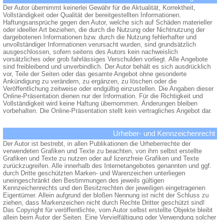
Der Autor übernimmt keinerlei Gewähr für die Aktualität, Korrektheit,
Vollständigkeit oder Qualität der bereitgestellten Informationen.
Haftungsansprüche gegen den Autor, welche sich auf Schäden materieller
oder ideeller Art beziehen, die durch die Nutzung oder Nichtnutzung der
dargebotenen Informationen bzw. durch die Nutzung fehlerhafter und
unvollständiger Informationen verursacht wurden, sind grundsätzlich
ausgeschlossen, sofern seitens des Autors kein nachweislich
vorsätzliches oder grob fahrlässiges Verschulden vorliegt. Alle Angebote
sind freibleibend und unverbindlich. Der Autor behält es sich ausdrücklich
vor, Teile der Seiten oder das gesamte Angebot ohne gesonderte
Ankündigung zu verändern, zu ergänzen, zu löschen oder die
Veröffentlichung zeitweise oder endgültig einzustellen. Die Angaben dieser
Online-Präsentation dienen nur der Information. Für die Richtigkeit und
Vollständigkeit wird keine Haftung übernommen. Änderungen bleiben
vorbehalten. Die Online-Präsentation stellt kein vertragliches Angebot dar.
Urheber- und Kennzeichenrecht
Der Autor ist bestrebt, in allen Publikationen die Urheberrechte der
verwendeten Grafiken und Texte zu beachten, von ihm selbst erstellte
Grafiken und Texte zu nutzen oder auf lizenzfreie Grafiken und Texte
zurückzugreifen. Alle innerhalb des Internetangebotes genannten und ggf.
durch Dritte geschützten Marken- und Warenzeichen unterliegen
uneingeschränkt den Bestimmungen des jeweils gültigen
Kennzeichenrechts und den Besitzrechten der jeweiligen eingetragenen
Eigentümer. Allein aufgrund der bloßen Nennung ist nicht der Schluss zu
ziehen, dass Markenzeichen nicht durch Rechte Dritter geschützt sind!
Das Copyright für veröffentlichte, vom Autor selbst erstellte Objekte bleibt
allein beim Autor der Seiten. Eine Vervielfältigung oder Verwendung solcher