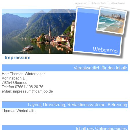
:
:
Impressum
Datenschutz
Bildnachweis
Impressum
Verantwortlich für den Inhalt:
Herr Thomas Winterhalter
Vörlinsbach 1
79254 Oberried
Telefon 07661 / 98 20 76
eMail:
impressum@camjoo.de
Layout, Umsetzung, Redaktionssysteme, Betreuung
Thomas Winterhalter
Inhalt des Onlineangebotes