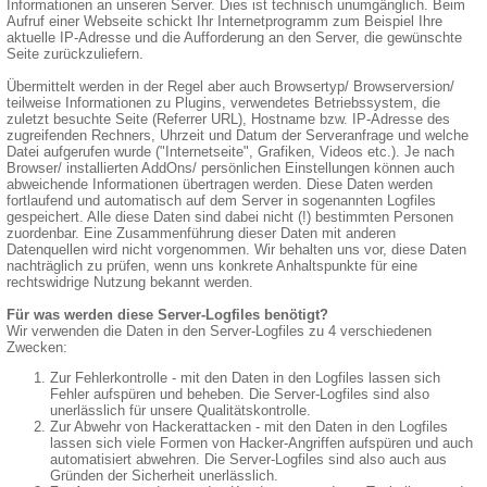
Informationen an unseren Server. Dies ist technisch unumgänglich. Beim
Aufruf einer Webseite schickt Ihr Internetprogramm zum Beispiel Ihre
aktuelle IP-Adresse und die Aufforderung an den Server, die gewünschte
Seite zurückzuliefern.
Übermittelt werden in der Regel aber auch Browsertyp/ Browserversion/
teilweise Informationen zu Plugins, verwendetes Betriebssystem, die
zuletzt besuchte Seite (Referrer URL), Hostname bzw. IP-Adresse des
zugreifenden Rechners, Uhrzeit und Datum der Serveranfrage und welche
Datei aufgerufen wurde ("Internetseite", Grafiken, Videos etc.). Je nach
Browser/ installierten AddOns/ persönlichen Einstellungen können auch
abweichende Informationen übertragen werden. Diese Daten werden
fortlaufend und automatisch auf dem Server in sogenannten Logfiles
gespeichert. Alle diese Daten sind dabei nicht (!) bestimmten Personen
zuordenbar. Eine Zusammenführung dieser Daten mit anderen
Datenquellen wird nicht vorgenommen. Wir behalten uns vor, diese Daten
nachträglich zu prüfen, wenn uns konkrete Anhaltspunkte für eine
rechtswidrige Nutzung bekannt werden.
Für was werden diese Server-Logfiles benötigt?
Wir verwenden die Daten in den Server-Logfiles zu 4 verschiedenen
Zwecken:
Zur Fehlerkontrolle - mit den Daten in den Logfiles lassen sich
Fehler aufspüren und beheben. Die Server-Logfiles sind also
unerlässlich für unsere Qualitätskontrolle.
Zur Abwehr von Hackerattacken - mit den Daten in den Logfiles
lassen sich viele Formen von Hacker-Angriffen aufspüren und auch
automatisiert abwehren. Die Server-Logfiles sind also auch aus
Gründen der Sicherheit unerlässlich.