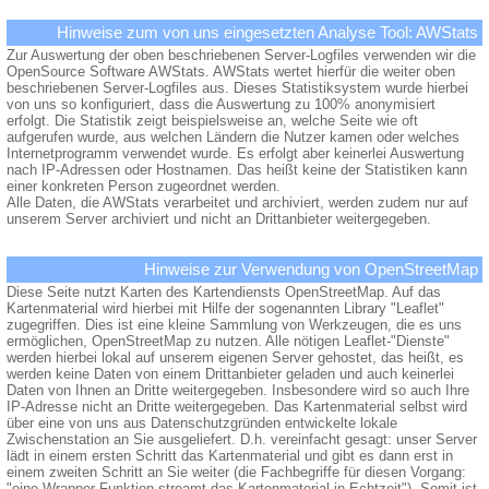
Hinweise zum von uns eingesetzten Analyse Tool: AWStats
Zur Auswertung der oben beschriebenen Server-Logfiles verwenden wir die
OpenSource Software AWStats. AWStats wertet hierfür die weiter oben
beschriebenen Server-Logfiles aus. Dieses Statistiksystem wurde hierbei
von uns so konfiguriert, dass die Auswertung zu 100% anonymisiert
erfolgt. Die Statistik zeigt beispielsweise an, welche Seite wie oft
aufgerufen wurde, aus welchen Ländern die Nutzer kamen oder welches
Internetprogramm verwendet wurde. Es erfolgt aber keinerlei Auswertung
nach IP-Adressen oder Hostnamen. Das heißt keine der Statistiken kann
einer konkreten Person zugeordnet werden.
Alle Daten, die AWStats verarbeitet und archiviert, werden zudem nur auf
unserem Server archiviert und nicht an Drittanbieter weitergegeben.
Hinweise zur Verwendung von OpenStreetMap
Diese Seite nutzt Karten des Kartendiensts OpenStreetMap. Auf das
Kartenmaterial wird hierbei mit Hilfe der sogenannten Library "Leaflet"
zugegriffen. Dies ist eine kleine Sammlung von Werkzeugen, die es uns
ermöglichen, OpenStreetMap zu nutzen. Alle nötigen Leaflet-"Dienste"
werden hierbei lokal auf unserem eigenen Server gehostet, das heißt, es
werden keine Daten von einem Drittanbieter geladen und auch keinerlei
Daten von Ihnen an Dritte weitergegeben. Insbesondere wird so auch Ihre
IP-Adresse nicht an Dritte weitergegeben. Das Kartenmaterial selbst wird
über eine von uns aus Datenschutzgründen entwickelte lokale
Zwischenstation an Sie ausgeliefert. D.h. vereinfacht gesagt: unser Server
lädt in einem ersten Schritt das Kartenmaterial und gibt es dann erst in
einem zweiten Schritt an Sie weiter (die Fachbegriffe für diesen Vorgang:
"eine Wrapper-Funktion streamt das Kartenmaterial in Echtzeit"). Somit ist