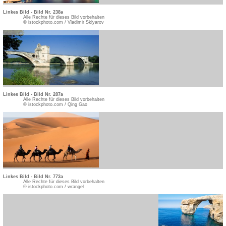
Linkes Bild - Bild Nr. 238a
Alle Rechte für dieses Bild vorbehalten
© istockphoto.com / Vladimir Sklyarov
Linkes Bild - Bild Nr. 287a
Alle Rechte für dieses Bild vorbehalten
© istockphoto.com / Qing Gao
Linkes Bild - Bild Nr. 773a
Alle Rechte für dieses Bild vorbehalten
© istockphoto.com / wrangel