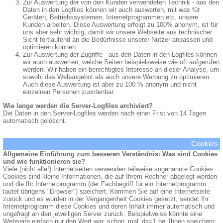
Zur Auswertung der von den Kunden verwendeten Technik - aus den
Daten in den Logfiles können wir auch auswerten, mit was für
Geräten, Betriebssystemen, Internetprogrammen etc. unsere
Kunden arbeiten. Diese Auswertung erfolgt zu 100% anonym, ist für
uns aber sehr wichtig, damit wir unsere Webseite aus technischer
Sicht fortlaufend an die Bedürfnisse unserer Nutzer anpassen und
optimieren können.
Zur Auswertung der Zugriffe - aus den Daten in den Logfiles können
wir auch auswerten, welche Seiten beispielsweise wie oft aufgerufen
werden. Wir haben ein berechtigtes Interesse an dieser Analyse, um
sowohl das Webangebot als auch unsere Werbung zu optimieren.
Auch diese Auswertung ist aber zu 100 % anonym und nicht
einzelnen Personen zuordenbar.
Wie lange werden die Server-Logfiles archiviert?
Die Daten in den Server-Logfiles werden nach einer Frist von 14 Tagen
automatisch gelöscht.
Cookies
Allgemeine Einführung zum besseren Verständnis: Was sind Cookies
und wie funktionieren sie?
Viele (nicht alle!) Internetseiten verwenden teilweise sogenannte Cookies.
Cookies sind kleine Informationen, die auf Ihrem Rechner abgelegt werden
und die Ihr Internetprogramm (der Fachbegriff für ein Internetprogramm
lautet übrigens "Browser") speichert. Kommen Sie auf eine Internetseite
zurück und es wurden in der Vergangenheit Cookies gesetzt, sendet Ihr
Internetprogramm diese Cookies und deren Inhalt immer automatisch und
ungefragt an den jeweiligen Server zurück. Beispielweise könnte eine
Webseite einfach nur den Wert war_schon_mal_da=1 bei Ihnen speichern;