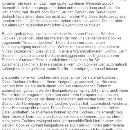
kommen Sie dann ein paar Tage später zu dieser Webseite zurück,
übermittelt Ihr Internetprogramm dabei automatisch dann auch die Info
war_schon_mal_da mit dem Wert 1 an den Server - der Server kann
dadurch feststellen, dass Sie nicht zum ersten Mal diese Seite besuchen,
sondern eben in der Vergangenheit schon einmal da waren. Das ist aber
nur eines von tausenden möglichen Anwendungsbeispielen.
Es gibt grob gesagt zwei verschiedene Arten von Cookies. Werden
Cookies verwendet, sind die meisten der von uns verwendeten Cookies
sogenannte "Session-Cookies". Diese dienen nur dazu, einen
Nutzungsvorgang innerhalb einer Webseite unzweideutig genau einem
Nutzer zuzuordnen. Dies ist z.B. in einem Warenkorbsystem wichtig, wenn
Sie sich in geschlossene Bereiche einloggen oder um Ergebnisse von
Suchen auf unserer Seite zur erleichterten Nutzung für Sie
zwischenzuspeichern. Diese spezielle Form von Cookies wird automatisch
spätestens dann gelöscht, wenn Sie Ihr Internetprogramm schliessen.
Die zweite Form von Cookies sind sogenannte "persistente Cookies".
Diese Cookies bleiben auf Ihrem Endgerät gespeichert, bis Sie diese
löschen bzw. bis sie nach einem von uns vorgegebenen Zeitraum
automatisch gelöscht werden (beispielsweise nach 1 Jahr). D.h. auch wenn
Sie Ihr Internetprogramm schließen oder Ihren Computer ausschalten,
bleiben diese Cookies bei Ihnen gespeichert und werden beim nächsten
Besuch der Homepage, die die Cookies gesetzt hat, automatisch wieder an
diese Homepage übertragen. Diese Cookies können unterschiedlichste
Daten enthalten: beispielweise können solche Cookies uns ermöglichen,
Ihren Browser beim nächsten Besuch wiederzuerkennen, aber es stimmt
nicht, dass Cookies zwingend oder gar ausschließlich hierfür verwendet
werden. Cookies können beispielsweise auch nur von Ihnen getroffenene
Einstellungen speichern, z.B. welche Sprache oder welche Schriftgröße