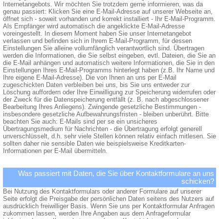
Internetangebots. Wir möchten Sie trotzdem gerne informieren, was da
genau passiert: Klicken Sie eine E-Mail-Adresse auf unserer Webseite an,
öffnet sich - soweit vorhanden und korrekt installiert - Ihr E-Mail-Programm.
Als Empfänger wird automatisch die angeklickte E-Mail-Adresse
voreingestellt. In diesem Moment haben Sie unser Internetangebot
verlassen und befinden sich in Ihrem E-Mail-Programm, für dessen
Einstellungen Sie alleine vollumfänglich verantwortlich sind. Übertragen
werden die Informationen, die Sie selbst eingeben, evtl. Dateien, die Sie an
die E-Mail anhängen und automatisch weitere Informationen, die Sie in den
Einstellungen Ihres E-Mail-Programms hinterlegt haben (z.B. Ihr Name und
Ihre eigene E-Mail-Adresse). Die von Ihnen an uns per E-Mail
zugeschickten Daten verbleiben bei uns, bis Sie uns entweder zur
Löschung auffordern oder Ihre Einwilligung zur Speicherung widerrufen oder
der Zweck für die Datenspeicherung entfällt (z. B. nach abgeschlossener
Bearbeitung Ihres Anliegens). Zwingende gesetzliche Bestimmungen -
insbesondere gesetzliche Aufbewahrungsfristen - bleiben unberührt. Bitte
beachten Sie auch: E-Mails sind per se ein unsicheres
Übertragungsmedium für Nachrichten - die Übertragung erfolgt generell
unverschlüsselt, d.h. sehr viele Stellen können relativ einfach mitlesen. Sie
sollten daher nie sensible Daten wie beispielsweise Kreditkarten-
Informationen per E-Mail übermitteln.
Was passiert mit Daten, die Sie über Kontaktformulare an uns
schicken?
Bei Nutzung des Kontaktformulars oder anderer Formulare auf unserer
Seite erfolgt die Preisgabe der persönlichen Daten seitens des Nutzers auf
ausdrücklich freiwilliger Basis. Wenn Sie uns per Kontaktformular Anfragen
zukommen lassen, werden Ihre Angaben aus dem Anfrageformular