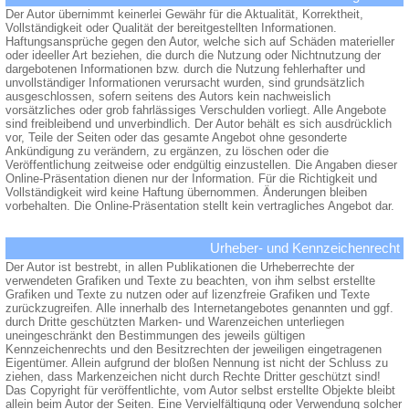
Der Autor übernimmt keinerlei Gewähr für die Aktualität, Korrektheit,
Vollständigkeit oder Qualität der bereitgestellten Informationen.
Haftungsansprüche gegen den Autor, welche sich auf Schäden materieller
oder ideeller Art beziehen, die durch die Nutzung oder Nichtnutzung der
dargebotenen Informationen bzw. durch die Nutzung fehlerhafter und
unvollständiger Informationen verursacht wurden, sind grundsätzlich
ausgeschlossen, sofern seitens des Autors kein nachweislich
vorsätzliches oder grob fahrlässiges Verschulden vorliegt. Alle Angebote
sind freibleibend und unverbindlich. Der Autor behält es sich ausdrücklich
vor, Teile der Seiten oder das gesamte Angebot ohne gesonderte
Ankündigung zu verändern, zu ergänzen, zu löschen oder die
Veröffentlichung zeitweise oder endgültig einzustellen. Die Angaben dieser
Online-Präsentation dienen nur der Information. Für die Richtigkeit und
Vollständigkeit wird keine Haftung übernommen. Änderungen bleiben
vorbehalten. Die Online-Präsentation stellt kein vertragliches Angebot dar.
Urheber- und Kennzeichenrecht
Der Autor ist bestrebt, in allen Publikationen die Urheberrechte der
verwendeten Grafiken und Texte zu beachten, von ihm selbst erstellte
Grafiken und Texte zu nutzen oder auf lizenzfreie Grafiken und Texte
zurückzugreifen. Alle innerhalb des Internetangebotes genannten und ggf.
durch Dritte geschützten Marken- und Warenzeichen unterliegen
uneingeschränkt den Bestimmungen des jeweils gültigen
Kennzeichenrechts und den Besitzrechten der jeweiligen eingetragenen
Eigentümer. Allein aufgrund der bloßen Nennung ist nicht der Schluss zu
ziehen, dass Markenzeichen nicht durch Rechte Dritter geschützt sind!
Das Copyright für veröffentlichte, vom Autor selbst erstellte Objekte bleibt
allein beim Autor der Seiten. Eine Vervielfältigung oder Verwendung solcher