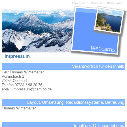
:
:
Impressum
Datenschutz
Bildnachweis
Impressum
Verantwortlich für den Inhalt:
Herr Thomas Winterhalter
Vörlinsbach 1
79254 Oberried
Telefon 07661 / 98 20 76
eMail:
impressum@camjoo.de
Layout, Umsetzung, Redaktionssysteme, Betreuung
Thomas Winterhalter
Inhalt des Onlineangebotes