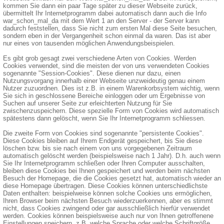
kommen Sie dann ein paar Tage später zu dieser Webseite zurück,
übermittelt Ihr Internetprogramm dabei automatisch dann auch die Info
war_schon_mal_da mit dem Wert 1 an den Server - der Server kann
dadurch feststellen, dass Sie nicht zum ersten Mal diese Seite besuchen,
sondern eben in der Vergangenheit schon einmal da waren. Das ist aber
nur eines von tausenden möglichen Anwendungsbeispielen.
Es gibt grob gesagt zwei verschiedene Arten von Cookies. Werden
Cookies verwendet, sind die meisten der von uns verwendeten Cookies
sogenannte "Session-Cookies". Diese dienen nur dazu, einen
Nutzungsvorgang innerhalb einer Webseite unzweideutig genau einem
Nutzer zuzuordnen. Dies ist z.B. in einem Warenkorbsystem wichtig, wenn
Sie sich in geschlossene Bereiche einloggen oder um Ergebnisse von
Suchen auf unserer Seite zur erleichterten Nutzung für Sie
zwischenzuspeichern. Diese spezielle Form von Cookies wird automatisch
spätestens dann gelöscht, wenn Sie Ihr Internetprogramm schliessen.
Die zweite Form von Cookies sind sogenannte "persistente Cookies".
Diese Cookies bleiben auf Ihrem Endgerät gespeichert, bis Sie diese
löschen bzw. bis sie nach einem von uns vorgegebenen Zeitraum
automatisch gelöscht werden (beispielsweise nach 1 Jahr). D.h. auch wenn
Sie Ihr Internetprogramm schließen oder Ihren Computer ausschalten,
bleiben diese Cookies bei Ihnen gespeichert und werden beim nächsten
Besuch der Homepage, die die Cookies gesetzt hat, automatisch wieder an
diese Homepage übertragen. Diese Cookies können unterschiedlichste
Daten enthalten: beispielweise können solche Cookies uns ermöglichen,
Ihren Browser beim nächsten Besuch wiederzuerkennen, aber es stimmt
nicht, dass Cookies zwingend oder gar ausschließlich hierfür verwendet
werden. Cookies können beispielsweise auch nur von Ihnen getroffenene
Einstellungen speichern, z.B. welche Sprache oder welche Schriftgröße