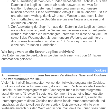
Zur Auswertung der von den Kunden verwendeten Technik - aus den
Daten in den Logfiles können wir auch auswerten, mit was für
Geräten, Betriebssystemen, Internetprogrammen etc. unsere
Kunden arbeiten. Diese Auswertung erfolgt zu 100% anonym, ist für
uns aber sehr wichtig, damit wir unsere Webseite aus technischer
Sicht fortlaufend an die Bedürfnisse unserer Nutzer anpassen und
optimieren können.
Zur Auswertung der Zugriffe - aus den Daten in den Logfiles können
wir auch auswerten, welche Seiten beispielsweise wie oft aufgerufen
werden. Wir haben ein berechtigtes Interesse an dieser Analyse, um
sowohl das Webangebot als auch unsere Werbung zu optimieren.
Auch diese Auswertung ist aber zu 100 % anonym und nicht
einzelnen Personen zuordenbar.
Wie lange werden die Server-Logfiles archiviert?
Die Daten in den Server-Logfiles werden nach einer Frist von 14 Tagen
automatisch gelöscht.
Cookies
Allgemeine Einführung zum besseren Verständnis: Was sind Cookies
und wie funktionieren sie?
Viele (nicht alle!) Internetseiten verwenden teilweise sogenannte Cookies.
Cookies sind kleine Informationen, die auf Ihrem Rechner abgelegt werden
und die Ihr Internetprogramm (der Fachbegriff für ein Internetprogramm
lautet übrigens "Browser") speichert. Kommen Sie auf eine Internetseite
zurück und es wurden in der Vergangenheit Cookies gesetzt, sendet Ihr
Internetprogramm diese Cookies und deren Inhalt immer automatisch und
ungefragt an den jeweiligen Server zurück. Beispielweise könnte eine
Webseite einfach nur den Wert war_schon_mal_da=1 bei Ihnen speichern;