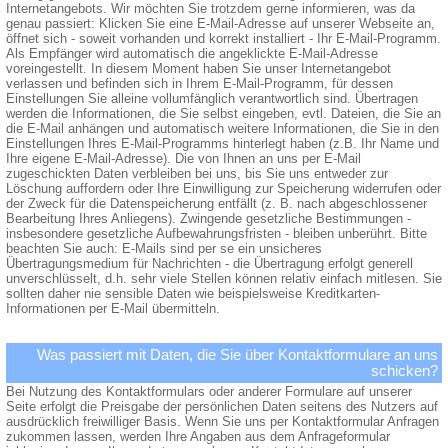
Internetangebots. Wir möchten Sie trotzdem gerne informieren, was da
genau passiert: Klicken Sie eine E-Mail-Adresse auf unserer Webseite an,
öffnet sich - soweit vorhanden und korrekt installiert - Ihr E-Mail-Programm.
Als Empfänger wird automatisch die angeklickte E-Mail-Adresse
voreingestellt. In diesem Moment haben Sie unser Internetangebot
verlassen und befinden sich in Ihrem E-Mail-Programm, für dessen
Einstellungen Sie alleine vollumfänglich verantwortlich sind. Übertragen
werden die Informationen, die Sie selbst eingeben, evtl. Dateien, die Sie an
die E-Mail anhängen und automatisch weitere Informationen, die Sie in den
Einstellungen Ihres E-Mail-Programms hinterlegt haben (z.B. Ihr Name und
Ihre eigene E-Mail-Adresse). Die von Ihnen an uns per E-Mail
zugeschickten Daten verbleiben bei uns, bis Sie uns entweder zur
Löschung auffordern oder Ihre Einwilligung zur Speicherung widerrufen oder
der Zweck für die Datenspeicherung entfällt (z. B. nach abgeschlossener
Bearbeitung Ihres Anliegens). Zwingende gesetzliche Bestimmungen -
insbesondere gesetzliche Aufbewahrungsfristen - bleiben unberührt. Bitte
beachten Sie auch: E-Mails sind per se ein unsicheres
Übertragungsmedium für Nachrichten - die Übertragung erfolgt generell
unverschlüsselt, d.h. sehr viele Stellen können relativ einfach mitlesen. Sie
sollten daher nie sensible Daten wie beispielsweise Kreditkarten-
Informationen per E-Mail übermitteln.
Was passiert mit Daten, die Sie über Kontaktformulare an uns
schicken?
Bei Nutzung des Kontaktformulars oder anderer Formulare auf unserer
Seite erfolgt die Preisgabe der persönlichen Daten seitens des Nutzers auf
ausdrücklich freiwilliger Basis. Wenn Sie uns per Kontaktformular Anfragen
zukommen lassen, werden Ihre Angaben aus dem Anfrageformular