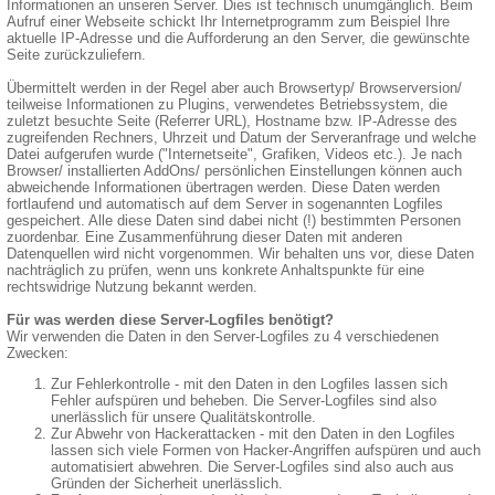
Informationen an unseren Server. Dies ist technisch unumgänglich. Beim
Aufruf einer Webseite schickt Ihr Internetprogramm zum Beispiel Ihre
aktuelle IP-Adresse und die Aufforderung an den Server, die gewünschte
Seite zurückzuliefern.
Übermittelt werden in der Regel aber auch Browsertyp/ Browserversion/
teilweise Informationen zu Plugins, verwendetes Betriebssystem, die
zuletzt besuchte Seite (Referrer URL), Hostname bzw. IP-Adresse des
zugreifenden Rechners, Uhrzeit und Datum der Serveranfrage und welche
Datei aufgerufen wurde ("Internetseite", Grafiken, Videos etc.). Je nach
Browser/ installierten AddOns/ persönlichen Einstellungen können auch
abweichende Informationen übertragen werden. Diese Daten werden
fortlaufend und automatisch auf dem Server in sogenannten Logfiles
gespeichert. Alle diese Daten sind dabei nicht (!) bestimmten Personen
zuordenbar. Eine Zusammenführung dieser Daten mit anderen
Datenquellen wird nicht vorgenommen. Wir behalten uns vor, diese Daten
nachträglich zu prüfen, wenn uns konkrete Anhaltspunkte für eine
rechtswidrige Nutzung bekannt werden.
Für was werden diese Server-Logfiles benötigt?
Wir verwenden die Daten in den Server-Logfiles zu 4 verschiedenen
Zwecken:
Zur Fehlerkontrolle - mit den Daten in den Logfiles lassen sich
Fehler aufspüren und beheben. Die Server-Logfiles sind also
unerlässlich für unsere Qualitätskontrolle.
Zur Abwehr von Hackerattacken - mit den Daten in den Logfiles
lassen sich viele Formen von Hacker-Angriffen aufspüren und auch
automatisiert abwehren. Die Server-Logfiles sind also auch aus
Gründen der Sicherheit unerlässlich.