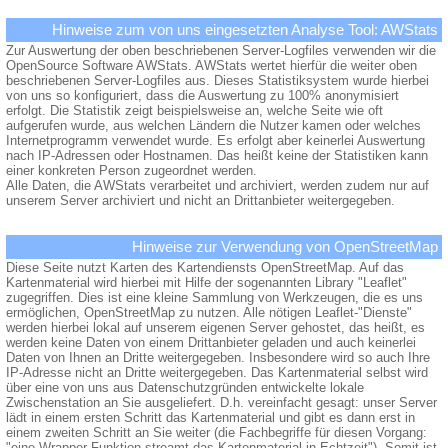
Hinweise zum von uns eingesetzten Analyse Tool: AWStats
Zur Auswertung der oben beschriebenen Server-Logfiles verwenden wir die
OpenSource Software AWStats. AWStats wertet hierfür die weiter oben
beschriebenen Server-Logfiles aus. Dieses Statistiksystem wurde hierbei
von uns so konfiguriert, dass die Auswertung zu 100% anonymisiert
erfolgt. Die Statistik zeigt beispielsweise an, welche Seite wie oft
aufgerufen wurde, aus welchen Ländern die Nutzer kamen oder welches
Internetprogramm verwendet wurde. Es erfolgt aber keinerlei Auswertung
nach IP-Adressen oder Hostnamen. Das heißt keine der Statistiken kann
einer konkreten Person zugeordnet werden.
Alle Daten, die AWStats verarbeitet und archiviert, werden zudem nur auf
unserem Server archiviert und nicht an Drittanbieter weitergegeben.
Hinweise zur Verwendung von OpenStreetMap
Diese Seite nutzt Karten des Kartendiensts OpenStreetMap. Auf das
Kartenmaterial wird hierbei mit Hilfe der sogenannten Library "Leaflet"
zugegriffen. Dies ist eine kleine Sammlung von Werkzeugen, die es uns
ermöglichen, OpenStreetMap zu nutzen. Alle nötigen Leaflet-"Dienste"
werden hierbei lokal auf unserem eigenen Server gehostet, das heißt, es
werden keine Daten von einem Drittanbieter geladen und auch keinerlei
Daten von Ihnen an Dritte weitergegeben. Insbesondere wird so auch Ihre
IP-Adresse nicht an Dritte weitergegeben. Das Kartenmaterial selbst wird
über eine von uns aus Datenschutzgründen entwickelte lokale
Zwischenstation an Sie ausgeliefert. D.h. vereinfacht gesagt: unser Server
lädt in einem ersten Schritt das Kartenmaterial und gibt es dann erst in
einem zweiten Schritt an Sie weiter (die Fachbegriffe für diesen Vorgang:
"eine Wrapper-Funktion streamt das Kartenmaterial in Echtzeit"). Somit ist