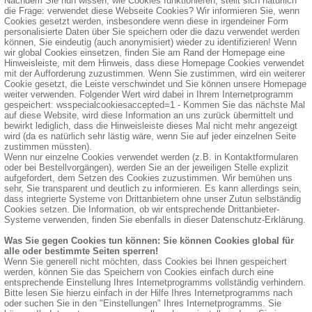
Nachdem Sie nun wissen, wie Cookies funktionieren, stellt sich natürlich
die Frage: verwendet diese Webseite Cookies? Wir informieren Sie, wenn
Cookies gesetzt werden, insbesondere wenn diese in irgendeiner Form
personalisierte Daten über Sie speichern oder die dazu verwendet werden
können, Sie eindeutig (auch anonymisiert) wieder zu identifizieren! Wenn
wir global Cookies einsetzen, finden Sie am Rand der Homepage eine
Hinweisleiste, mit dem Hinweis, dass diese Homepage Cookies verwendet
mit der Aufforderung zuzustimmen. Wenn Sie zustimmen, wird ein weiterer
Cookie gesetzt, die Leiste verschwindet und Sie können unsere Homepage
weiter verwenden. Folgender Wert wird dabei in Ihrem Internetprogramm
gespeichert: wsspecialcookiesaccepted=1 - Kommen Sie das nächste Mal
auf diese Website, wird diese Information an uns zurück übermittelt und
bewirkt lediglich, dass die Hinweisleiste dieses Mal nicht mehr angezeigt
wird (da es natürlich sehr lästig wäre, wenn Sie auf jeder einzelnen Seite
zustimmen müssten).
Wenn nur einzelne Cookies verwendet werden (z.B. in Kontaktformularen
oder bei Bestellvorgängen), werden Sie an der jeweiligen Stelle explizit
aufgefordert, dem Setzen des Cookies zuzustimmen. Wir bemühen uns
sehr, Sie transparent und deutlich zu informieren. Es kann allerdings sein,
dass integrierte Systeme von Drittanbietern ohne unser Zutun selbständig
Cookies setzen. Die Information, ob wir entsprechende Drittanbieter-
Systeme verwenden, finden Sie ebenfalls in dieser Datenschutz-Erklärung.
Was Sie gegen Cookies tun können: Sie können Cookies global für
alle oder bestimmte Seiten sperren!
Wenn Sie generell nicht möchten, dass Cookies bei Ihnen gespeichert
werden, können Sie das Speichern von Cookies einfach durch eine
entsprechende Einstellung Ihres Internetprogramms vollständig verhindern.
Bitte lesen Sie hierzu einfach in der Hilfe Ihres Internetprogramms nach
oder suchen Sie in den "Einstellungen" Ihres Internetprogramms. Sie