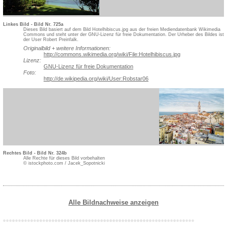
Linkes Bild - Bild Nr. 725a
Dieses Bild basiert auf dem Bild Hotelhibiscus.jpg aus der freien Mediendatenbank Wikimedia
Commons und steht unter der GNU-Lizenz für freie Dokumentation. Der Urheber des Bildes ist
der User Robert Preinfalk.
Originalbild + weitere Informationen:
http://commons.wikimedia.org/w
iki/File:Hotelhibiscus.jpg
Lizenz:
GNU-Lizenz für freie Dokumentation
Foto:
http://de.wikipedia.org/wiki/U
ser:Robstar06
Rechtes Bild - Bild Nr. 324b
Alle Rechte für dieses Bild vorbehalten
© istockphoto.com / Jacek_Sopotnicki
Alle Bildnachweise anzeigen