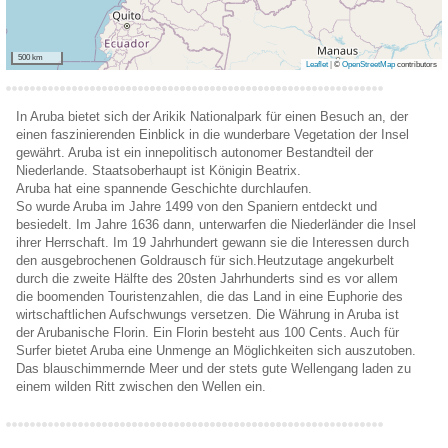
500 km
Leaflet
|
©
OpenStreetMap
contributors
In Aruba bietet sich der Arikik Nationalpark für einen Besuch an, der
einen faszinierenden Einblick in die wunderbare Vegetation der Insel
gewährt. Aruba ist ein innepolitisch autonomer Bestandteil der
Niederlande. Staatsoberhaupt ist Königin Beatrix.
Aruba hat eine spannende Geschichte durchlaufen.
So wurde Aruba im Jahre 1499 von den Spaniern entdeckt und
besiedelt. Im Jahre 1636 dann, unterwarfen die Niederländer die Insel
ihrer Herrschaft. Im 19 Jahrhundert gewann sie die Interessen durch
den ausgebrochenen Goldrausch für sich.Heutzutage angekurbelt
durch die zweite Hälfte des 20sten Jahrhunderts sind es vor allem
die boomenden Touristenzahlen, die das Land in eine Euphorie des
wirtschaftlichen Aufschwungs versetzen. Die Währung in Aruba ist
der Arubanische Florin. Ein Florin besteht aus 100 Cents. Auch für
Surfer bietet Aruba eine Unmenge an Möglichkeiten sich auszutoben.
Das blauschimmernde Meer und der stets gute Wellengang laden zu
einem wilden Ritt zwischen den Wellen ein.