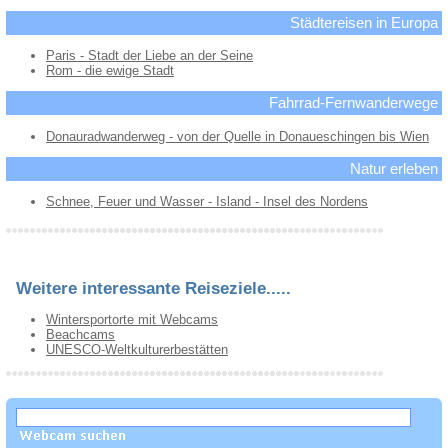
Städtereisen in Europa
Paris - Stadt der Liebe an der Seine
Rom - die ewige Stadt
Fahrrad-Fernwanderwege
Donauradwanderweg - von der Quelle in Donaueschingen bis Wien
Natur erleben
Schnee, Feuer und Wasser - Island - Insel des Nordens
Weitere interessante Reiseziele.....
Wintersportorte mit Webcams
Beachcams
UNESCO-Weltkulturerbestätten