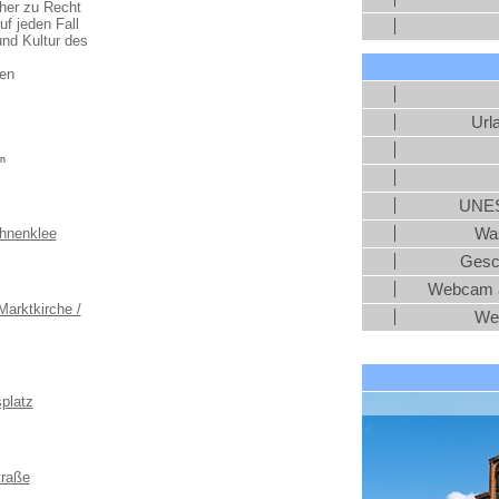
aher zu Recht
f jeden Fall
und Kultur des
ten
Url
en
UNES
Was
ahnenklee
Gesc
Webcam a
arktkirche /
We
platz
traße