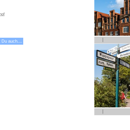
hof
 Du auch....