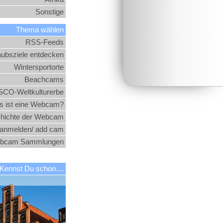
Sonstige
Thema wählen
RSS-Feeds
aubsziele entdecken
Wintersportorte
Beachcams
CO-Weltkulturerbe
 ist eine Webcam?
hichte der Webcam
nmelden/ add cam
bcam Sammlungen
Kennst Du schon....