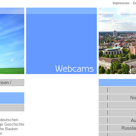
:
Impressum
D
hsen /
No
r deutschen
Au
ige Geschichte
Russlan
che Bauten
in