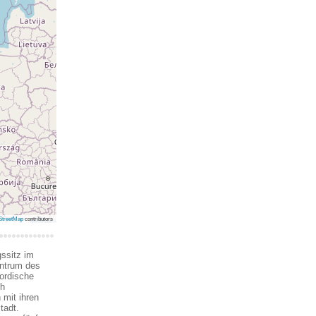
treetMap
contributors
ssitz im
entrum des
ordische
ch
mit ihren
tadt.