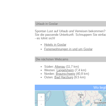
Urlaub in Goslar
Spontan Lust auf Urlaub und Verreisen bekommen? 
Sie die passende Unterkunft. Schnuppern Sie einfac
- es lohnt sich!
Hotels in Goslar
Ferienwohnungen in und um Goslar
Die nächsten Webcams
Süden:
Altenau
(11,7 km)
Westen:
Langelsheim
(7,4 km)
Norden:
Braunschweig
(40,8 km)
Osten:
Bad Harzburg
(9,5 km)
Wo liegt
+
−