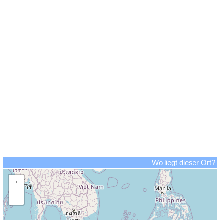
Wo liegt dieser Ort?
+
−