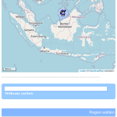
500 km
Leaflet
|
©
OpenStreetMap
contributors
Region wählen