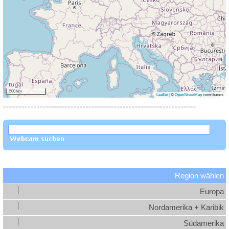
500 km
Leaflet
|
©
OpenStreetMap
contributors
Region wählen
Europa
Nordamerika + Karibik
Südamerika