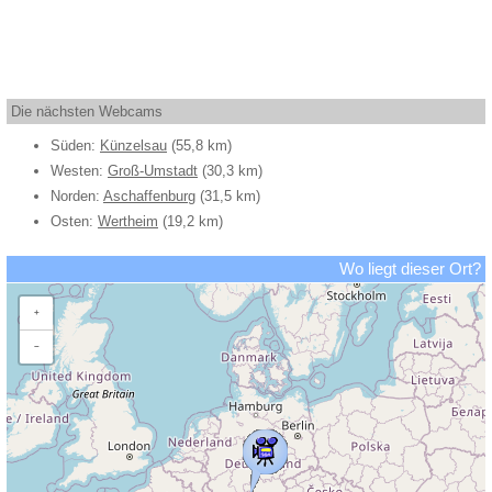
Die nächsten Webcams
Süden:
Künzelsau
(55,8 km)
Westen:
Groß-Umstadt
(30,3 km)
Norden:
Aschaffenburg
(31,5 km)
Osten:
Wertheim
(19,2 km)
Wo liegt dieser Ort?
+
−