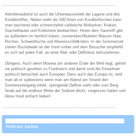
Atemberaubend ist auch die Unterwasserwelt der Lagune und des
Korallenriffes. Neben mehr als 500 Arten von Korallenfischen kann
man tauchend oder schnorchelnd zahlreiche Mollusken, Kraken,
Stachelhäuter und Krebstiere beobachten. Hinter dem Saumriff gibt
es außerdem im herrlich klaren, sonnendurchfluteten Wasser Haie,
Rochen, Schwertfische und Meeresschildkröten. In der Sommerzeit
ziehen Buckelwale an der Insel vorbei und dem Besucher empfiehlt
es sich auf jeden Fall, an einer Wal- oder Delfintour teilzunehmen.
Übrigens: Auch wenn Moorea am anderen Ende der Welt liegt, gehört
sie politisch gesehen zu Frankreich und damit sind die Einwohner
politisch betrachtet auch Europäer. Dass auch das Europa ist, wird
man ab er spätestens wenn man am Abend am Strand den
Sonnenuntergang erlebt, springende Delfine sieht oder vom Berg
hinab auf die endlose Weite der Südsee blickt, vergessen haben und
diese Insel einfach lieben!