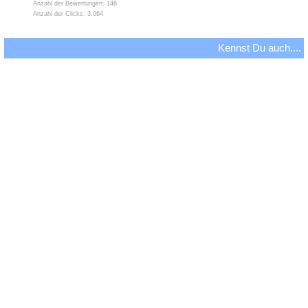
Anzahl der Bewertungen: 146
Anzahl der Clicks: 3.064
Kennst Du auch....