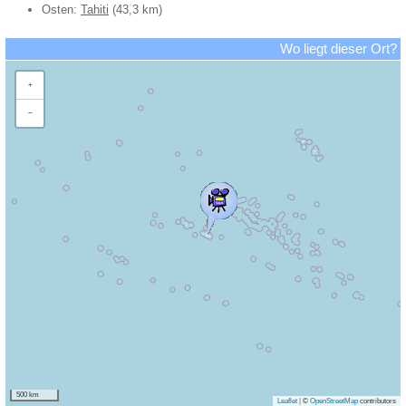
Osten:
Tahiti
(43,3 km)
Wo liegt dieser Ort?
+
−
500 km
Leaflet
|
©
OpenStreetMap
contributors