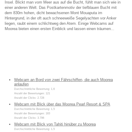
Insel. Blickt man vom Meer aus auf die Bucht, fühlt man sich wie in
einer anderen Welt. Das Postkartenmotiv der tiefblauen Bucht mit
dem 830m hohen, dicht bewachsenen Mont Mouaputa im
Hintergrund, in der oft auch schneeweiße Segelyachten vor Anker
liegen, raubt einem schlichtweg den Atem. Einige Webcams auf
Moorea bieten einen ersten Einblick und lassen einen träumen...
Webcam an Bord von zwei Fährschiffen, die auch Moorea
anlaufen
Durchschnittliche Bewertung: 1,6
Anzahl der Bewertungen: 121
Anzahl der Clicks: 2.728
Webcam mit Blick über das Moorea Pearl Resort & SPA
Durchschnittliche Bewertung: 1,5
Anzahl der Bewertungen: 183
Anzahl der Clicks: 3.796
Webcam mit Blick von Tahiti hinüber zu Moorea
Durchschnittliche Bewertung: 1,5