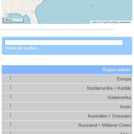
500 km
Leaflet
|
©
OpenStreetMap
contributors
Region wählen
Europa
Nordamerika + Karibik
Südamerika
Asien
Australien + Ozeanien
Russland + Mittlerer Osten