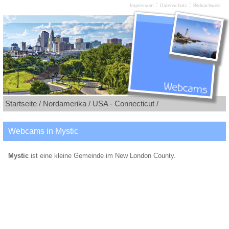
:
:
Impressum
Datenschutz
Bildnachweis
Startseite /
Nordamerika /
USA - Connecticut /
Webcams in Mystic
Mystic
ist eine kleine Gemeinde im New London County.