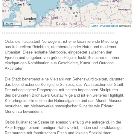
300 km
Leaflet
|
©
OpenStreetMap
contributors
Oslo, die Hauptstadt Norwegens, ist eine faszinierende Mischung
aus kulturellem Reichtum, atemberaubender Natur und moderner
Urbanität. Diese lebhafte Metropole, eingebettet zwischen den
Fjorden und umgeben von grünen Hügeln, lockt Besucher mit ihrer
einzigartigen Kombination aus Geschichte, Kunst und Outdoor-
Aktivitäten.
Die Stadt beherbergt eine Vielzahl von Sehenswürdigkeiten, darunter
das beeindruckende Königliche Schloss, das Wahrzeichen der Stadt.
Der nahegelegene Frognerpark mit seinen imposanten Skulpturen
des berühmten Bildhauers Gustav Vigeland ist ein weiteres Highlight.
Kulturbegeisterte sollten die Nationalgalerie und das Munch-Museum
besuchen, um Meisterwerke norwegischer Künstler wie Edvard
Munch zu bewundern.
Oslos kulinarische Szene ist ebenso vielfältig wie aufregend. In der
Aker Brygge, einem trendigen Hafenviertel, finden sich erstklassige
Restaurants mit fangfrischem Fisch und lokalen Spezialitäten.