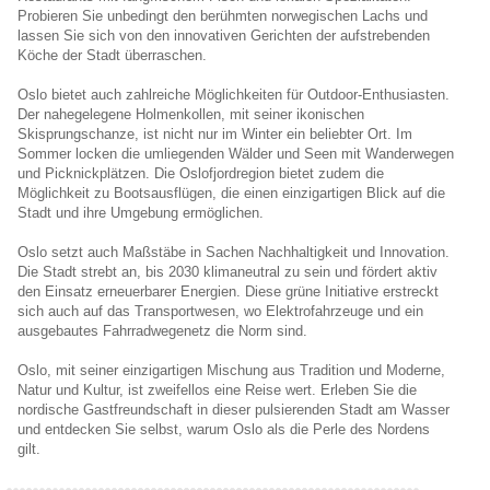
Probieren Sie unbedingt den berühmten norwegischen Lachs und
lassen Sie sich von den innovativen Gerichten der aufstrebenden
Köche der Stadt überraschen.
Oslo bietet auch zahlreiche Möglichkeiten für Outdoor-Enthusiasten.
Der nahegelegene Holmenkollen, mit seiner ikonischen
Skisprungschanze, ist nicht nur im Winter ein beliebter Ort. Im
Sommer locken die umliegenden Wälder und Seen mit Wanderwegen
und Picknickplätzen. Die Oslofjordregion bietet zudem die
Möglichkeit zu Bootsausflügen, die einen einzigartigen Blick auf die
Stadt und ihre Umgebung ermöglichen.
Oslo setzt auch Maßstäbe in Sachen Nachhaltigkeit und Innovation.
Die Stadt strebt an, bis 2030 klimaneutral zu sein und fördert aktiv
den Einsatz erneuerbarer Energien. Diese grüne Initiative erstreckt
sich auch auf das Transportwesen, wo Elektrofahrzeuge und ein
ausgebautes Fahrradwegenetz die Norm sind.
Oslo, mit seiner einzigartigen Mischung aus Tradition und Moderne,
Natur und Kultur, ist zweifellos eine Reise wert. Erleben Sie die
nordische Gastfreundschaft in dieser pulsierenden Stadt am Wasser
und entdecken Sie selbst, warum Oslo als die Perle des Nordens
gilt.