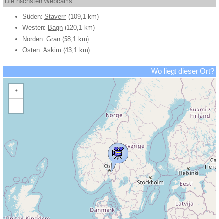
Die nächsten Webcams
Süden:
Stavern
(109,1 km)
Westen:
Bagn
(120,1 km)
Norden:
Gran
(58,1 km)
Osten:
Askim
(43,1 km)
Wo liegt dieser Ort?
+
−