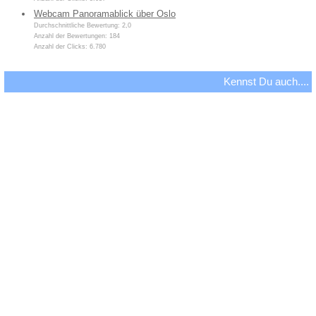
Webcam Panoramablick über Oslo
Durchschnittliche Bewertung: 2,0
Anzahl der Bewertungen: 184
Anzahl der Clicks: 6.780
Kennst Du auch....