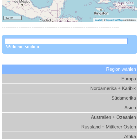
500 km
Leaflet
|
©
OpenStreetMap
contributors
Region wählen
Europa
Nordamerika + Karibik
Südamerika
Asien
Australien + Ozeanien
Russland + Mittlerer Osten
Afrika