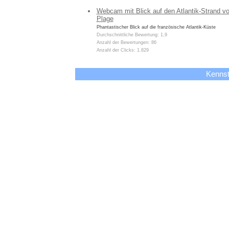
Webcam mit Blick auf den Atlantik-Strand v
Plage
Phantastischer Blick auf die französische Atlantik-Küste
Durchschnittliche Bewertung: 1,9
Anzahl der Bewertungen: 86
Anzahl der Clicks: 1.829
Kennst