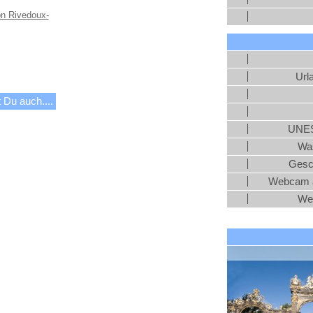
on Rivedoux-
Url
 Du auch....
UNES
Was
Gesc
Webcam a
We