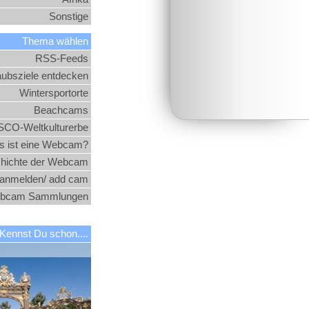
Sonstige
Thema wählen
RSS-Feeds
aubsziele entdecken
Wintersportorte
Beachcams
CO-Weltkulturerbe
 ist eine Webcam?
hichte der Webcam
nmelden/ add cam
bcam Sammlungen
Kennst Du schon....