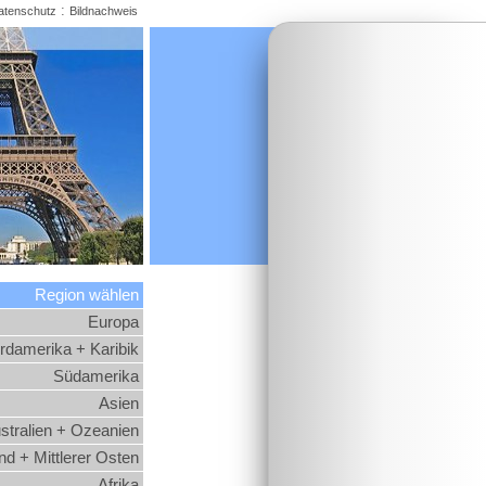
:
atenschutz
Bildnachweis
Region wählen
Europa
rdamerika + Karibik
Südamerika
Asien
stralien + Ozeanien
d + Mittlerer Osten
Afrika