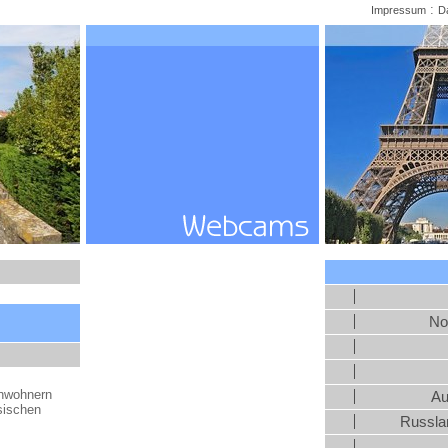
:
Impressum
D
No
inwohnern
Au
sischen
Russlan