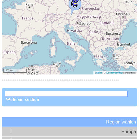
500 km
Leaflet
|
©
OpenStreetMap
contributors
Region wählen
Europa