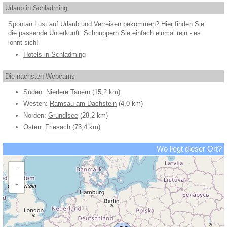
Urlaub in Schladming
Spontan Lust auf Urlaub und Verreisen bekommen? Hier finden Sie
die passende Unterkunft. Schnuppern Sie einfach einmal rein - es
lohnt sich!
Hotels in Schladming
Die nächsten Webcams
Süden:
Niedere Tauern
(15,2 km)
Westen:
Ramsau am Dachstein
(4,0 km)
Norden:
Grundlsee
(28,2 km)
Osten:
Friesach
(73,4 km)
Wo liegt dieser Ort?
+
−