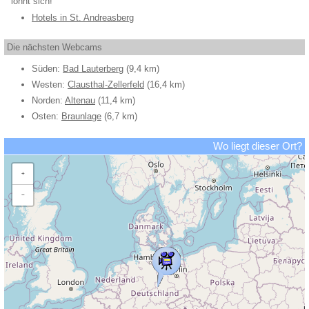
lohnt sich!
Hotels in St. Andreasberg
Die nächsten Webcams
Süden:
Bad Lauterberg
(9,4 km)
Westen:
Clausthal-Zellerfeld
(16,4 km)
Norden:
Altenau
(11,4 km)
Osten:
Braunlage
(6,7 km)
Wo liegt dieser Ort?
+
−