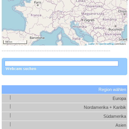
500 km
Leaflet
|
©
OpenStreetMap
contributors
Region wählen
Europa
Nordamerika + Karibik
Südamerika
Asien