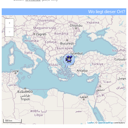
Wo liegt dieser Ort?
+
−
500 km
Leaflet
|
©
OpenStreetMap
contributors