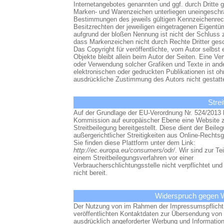
Internetangebotes genannten und ggf. durch Dritte 
Marken- und Warenzeichen unterliegen uneingeschr
Bestimmungen des jeweils gültigen Kennzeichenrec
Besitzrechten der jeweiligen eingetragenen Eigentüm
aufgrund der bloßen Nennung ist nicht der Schluss 
dass Markenzeichen nicht durch Rechte Dritter gesc
Das Copyright für veröffentlichte, vom Autor selbst e
Objekte bleibt allein beim Autor der Seiten. Eine Ver
oder Verwendung solcher Grafiken und Texte in and
elektronischen oder gedruckten Publikationen ist oh
ausdrückliche Zustimmung des Autors nicht gestatte
Strei
Auf der Grundlage der EU-Verordnung Nr. 524/2013 
Kommission auf europäischer Ebene eine Website z
Streitbeilegung bereitgestellt. Diese dient der Beile
außergerichtlicher Streitigkeiten aus Online-Rechts
Sie finden diese Plattform unter dem Link:
http://ec.europa.eu/consumers/odr/
. Wir sind zur T
einem Streitbeilegungsverfahren vor einer
Verbraucherschlichtungsstelle nicht verpflichtet und
nicht bereit.
Widerspruch gegen 
Der Nutzung von im Rahmen der Impressumspflicht
veröffentlichten Kontaktdaten zur Übersendung von 
ausdrücklich angeforderter Werbung und Information