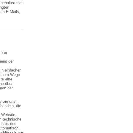
 behalten sich
angten
am-E-Mails,
hrer
hend der
in einfachen
elchem Wege
te eine
rne über
men der
s Sie uns
 handeln, die
 Website
m technische
hrzeit des
automatisch,
chlüsseln wir