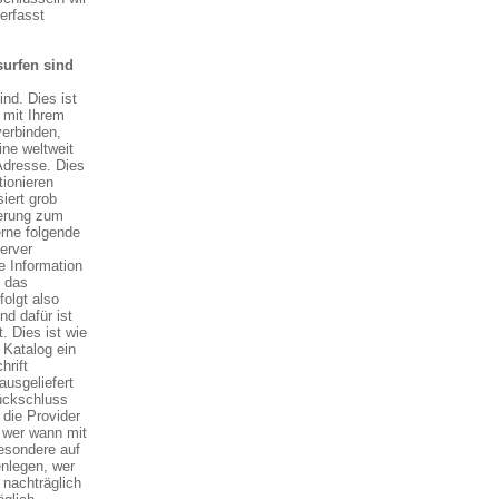
erfasst
surfen sind
nd. Dies ist
 mit Ihrem
verbinden,
ine weltweit
Adresse. Dies
tionieren
iert grob
derung zum
erne folgende
erver
e Information
n das
olgt also
d dafür ist
. Dies ist wie
 Katalog ein
hrift
usgeliefert
ückschluss
 die Provider
, wer wann mit
esondere auf
enlegen, wer
 nachträglich