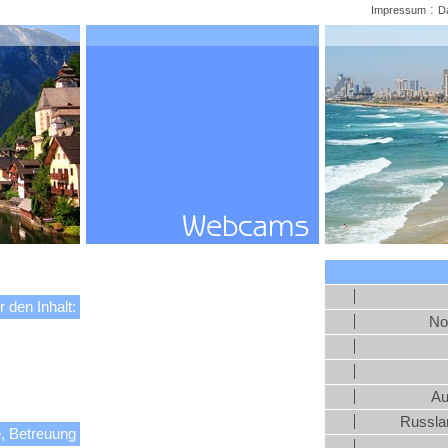
:
Impressum
D
r den Inhalt:
No
Au
Russlan
, Betreuung