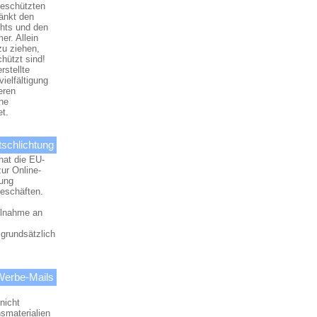
geschützten
änkt den
hts und den
er. Allein
zu ziehen,
hützt sind!
rstellte
vielfältigung
eren
ne
t.
tschlichtung
hat die EU-
ur Online-
gung
geschäften.
eilnahme an
 grundsätzlich
Werbe-Mails
nicht
smaterialien