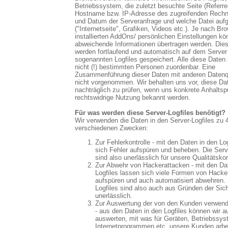
Betriebssystem, die zuletzt besuchte Seite (Referre
Hostname bzw. IP-Adresse des zugreifenden Rechne
und Datum der Serveranfrage und welche Datei auf
("Internetseite", Grafiken, Videos etc.). Je nach Br
installierten AddOns/ persönlichen Einstellungen k
abweichende Informationen übertragen werden. Die
werden fortlaufend und automatisch auf dem Server 
sogenannten Logfiles gespeichert. Alle diese Daten 
nicht (!) bestimmten Personen zuordenbar. Eine
Zusammenführung dieser Daten mit anderen Datenqu
nicht vorgenommen. Wir behalten uns vor, diese Da
nachträglich zu prüfen, wenn uns konkrete Anhaltspu
rechtswidrige Nutzung bekannt werden.
Für was werden diese Server-Logfiles benötigt?
Wir verwenden die Daten in den Server-Logfiles zu 
verschiedenen Zwecken:
Zur Fehlerkontrolle - mit den Daten in den Lo
sich Fehler aufspüren und beheben. Die Serv
sind also unerlässlich für unsere Qualitätskon
Zur Abwehr von Hackerattacken - mit den Da
Logfiles lassen sich viele Formen von Hacker
aufspüren und auch automatisiert abwehren. 
Logfiles sind also auch aus Gründen der Sich
unerlässlich.
Zur Auswertung der von den Kunden verwend
- aus den Daten in den Logfiles können wir a
auswerten, mit was für Geräten, Betriebssy
Internetprogrammen etc. unsere Kunden arbe