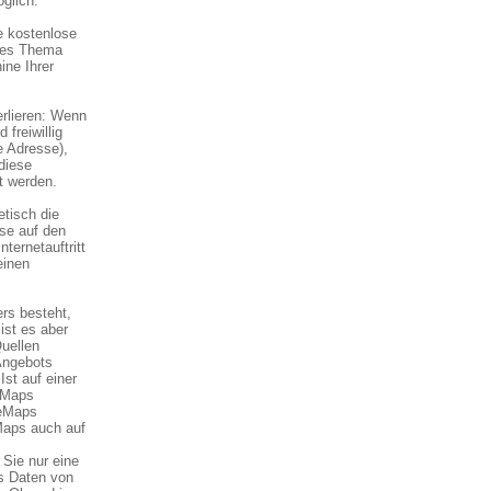
glich.
e kostenlose
ses Thema
ine Ihrer
erlieren: Wenn
 freiwillig
e Adresse),
diese
t werden.
tisch die
sse auf den
ternetauftritt
einen
rs besteht,
ist es aber
Quellen
Angebots
st auf einer
eMaps
leMaps
Maps auch auf
Sie nur eine
s Daten von