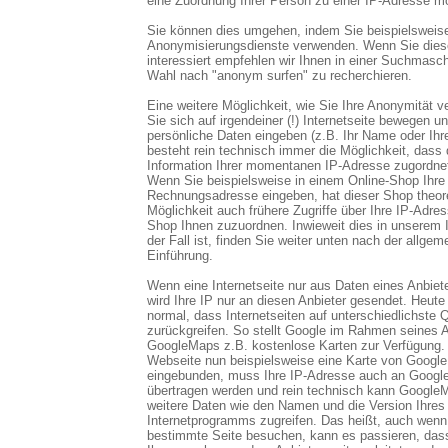
eine Zuordnung Ihrer Person zu einer IP-Adresse mö
Sie können dies umgehen, indem Sie beispielsweis
Anonymisierungsdienste verwenden. Wenn Sie die
interessiert empfehlen wir Ihnen in einer Suchmasch
Wahl nach "anonym surfen" zu recherchieren.
Eine weitere Möglichkeit, wie Sie Ihre Anonymität v
Sie sich auf irgendeiner (!) Internetseite bewegen und
persönliche Daten eingeben (z.B. Ihr Name oder Ihr
besteht rein technisch immer die Möglichkeit, dass 
Information Ihrer momentanen IP-Adresse zugordne
Wenn Sie beispielsweise in einem Online-Shop Ihre
Rechnungsadresse eingeben, hat dieser Shop theore
Möglichkeit auch frühere Zugriffe über Ihre IP-Adre
Shop Ihnen zuzuordnen. Inwieweit dies in unserem In
der Fall ist, finden Sie weiter unten nach der allgem
Einführung.
Wenn eine Internetseite nur aus Daten eines Anbiete
wird Ihre IP nur an diesen Anbieter gesendet. Heute 
normal, dass Internetseiten auf unterschiedlichste 
zurückgreifen. So stellt Google im Rahmen seines 
GoogleMaps z.B. kostenlose Karten zur Verfügung. I
Webseite nun beispielsweise eine Karte von Googl
eingebunden, muss Ihre IP-Adresse auch an Goog
übertragen werden und rein technisch kann Google
weitere Daten wie den Namen und die Version Ihres
Internetprogramms zugreifen. Das heißt, auch wenn 
bestimmte Seite besuchen, kann es passieren, das