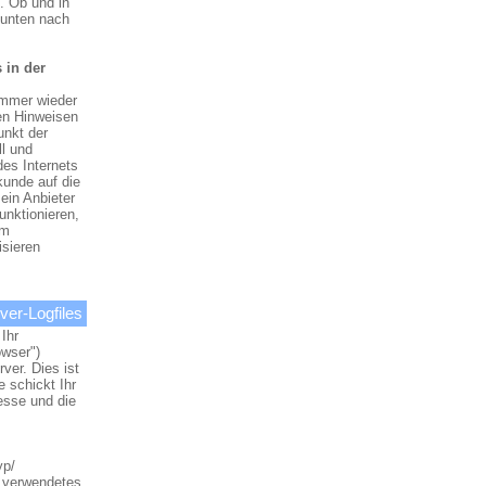
. Ob und in
 unten nach
 in der
immer wieder
en Hinweisen
unkt der
ll und
des Internets
kunde auf die
ein Anbieter
unktionieren,
um
isieren
er-Logfiles
Ihr
owser")
ver. Dies ist
 schickt Ihr
esse und die
yp/
, verwendetes