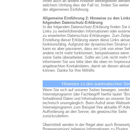
Ihnen auch an andere Anbieter weitergeleitet werden
welchem Umfang dies der Fall ist, finden Sie weiter
der allgemeinen Einführung.
Allgemeine Einführung 2: Hinweise zu den Links
folgenden Datenschutz-Erklärung
In der folgenden Datenschutz-Erklärung finden Sie 
Links zu weiterführenden Informationen oder extern
zu erweiterten Datenschutz-Erklärungen. Zum Zeitp
Erstellung dieser Erklärung waren diese Links aktue
funktionsfähig. Aufgrund der dynamischen Struktur 
kann es aber passieren, dass ein Link von einer Se
andere nicht mehr funktioniert, beispielsweise wenn 
seine Seite überarbeitet. Sollte ein Link nicht mehr f
informieren Sie uns bitte über die oben im Impress
angebrachten Kontaktdaten, damit wir diesen aktual
können. Danke für Ihre Mithilfe.
Hinweise zu den automatischen Serv
Wenn Sie sich auf unseren Seiten bewegen, sendet 
Internetprogramm (der Fachbegriff hierfür lautet "Br
fortwährend Daten und Informationen an unseren Ser
technisch unumgänglich. Beim Aufruf einer Webseite
Internetprogramm zum Beispiel Ihre aktuelle IP-Adr
Aufforderung an den Server, die gewünschte Seite
zurückzuliefern.
Übermittelt werden in der Regel aber auch Browsert
Browserversion/ teilweise Informationen zu Plugins