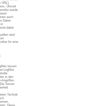
r URL),
rs, Uhrzeit
gerufen wurde
owser/
önnen auch
se Daten
in
sind dabei
ellen wird
ten
nkte für eine
4
gfiles lassen
er-Logfiles
trolle.
ten in den
-Angriffen
Die Server-
erheit
eten Technik
uch
stemen,
iten. Diese