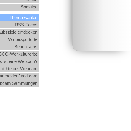
Sonstige
Thema wählen
RSS-Feeds
aubsziele entdecken
Wintersportorte
Beachcams
CO-Weltkulturerbe
 ist eine Webcam?
hichte der Webcam
nmelden/ add cam
bcam Sammlungen