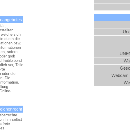
ineangebotes
tät,
estellten
Url
 welche sich
ie durch die
ationen bzw.
Informationen
en, sofern
UNES
oder grob
d freibleibend
Was
ich vor, Teile
Gesc
rte
 oder die
Webcam a
en. Die
Information.
We
ftung
Online-
eichenrecht
heberrechte
on ihm selbst
zfreie
des