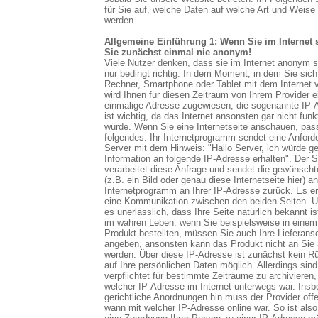
für Sie auf, welche Daten auf welche Art und Weise 
werden.
Allgemeine Einführung 1: Wenn Sie im Internet 
Sie zunächst einmal nie anonym!
Viele Nutzer denken, dass sie im Internet anonym si
nur bedingt richtig. In dem Moment, in dem Sie sich
Rechner, Smartphone oder Tablet mit dem Internet 
wird Ihnen für diesen Zeitraum von Ihrem Provider e
einmalige Adresse zugewiesen, die sogenannte IP-
ist wichtig, da das Internet ansonsten gar nicht funk
würde. Wenn Sie eine Internetseite anschauen, pass
folgendes: Ihr Internetprogramm sendet eine Anfor
Server mit dem Hinweis: "Hallo Server, ich würde g
Information an folgende IP-Adresse erhalten". Der S
verarbeitet diese Anfrage und sendet die gewünscht
(z.B. ein Bild oder genau diese Internetseite hier) a
Internetprogramm an Ihrer IP-Adresse zurück. Es erf
eine Kommunikation zwischen den beiden Seiten. Un
es unerlässlich, dass Ihre Seite natürlich bekannt ist
im wahren Leben: wenn Sie beispielsweise in einem
Produkt bestellten, müssen Sie auch Ihre Lieferansc
angeben, ansonsten kann das Produkt nicht an Sie a
werden. Über diese IP-Adresse ist zunächst kein R
auf Ihre persönlichen Daten möglich. Allerdings sind
verpflichtet für bestimmte Zeiträume zu archivieren
welcher IP-Adresse im Internet unterwegs war. Insb
gerichtliche Anordnungen hin muss der Provider off
wann mit welcher IP-Adresse online war. So ist also