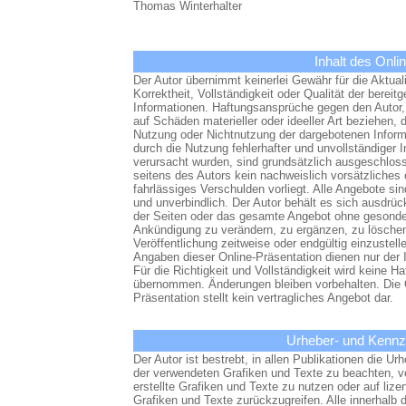
Thomas Winterhalter
Inhalt des Onl
Der Autor übernimmt keinerlei Gewähr für die Aktuali
Korrektheit, Vollständigkeit oder Qualität der bereitg
Informationen. Haftungsansprüche gegen den Autor,
auf Schäden materieller oder ideeller Art beziehen, d
Nutzung oder Nichtnutzung der dargebotenen Inform
durch die Nutzung fehlerhafter und unvollständiger 
verursacht wurden, sind grundsätzlich ausgeschloss
seitens des Autors kein nachweislich vorsätzliches 
fahrlässiges Verschulden vorliegt. Alle Angebote sin
und unverbindlich. Der Autor behält es sich ausdrückl
der Seiten oder das gesamte Angebot ohne gesonde
Ankündigung zu verändern, zu ergänzen, zu löschen
Veröffentlichung zeitweise oder endgültig einzustell
Angaben dieser Online-Präsentation dienen nur der 
Für die Richtigkeit und Vollständigkeit wird keine Ha
übernommen. Änderungen bleiben vorbehalten. Die 
Präsentation stellt kein vertragliches Angebot dar.
Urheber- und Kennz
Der Autor ist bestrebt, in allen Publikationen die Ur
der verwendeten Grafiken und Texte zu beachten, v
erstellte Grafiken und Texte zu nutzen oder auf lizen
Grafiken und Texte zurückzugreifen. Alle innerhalb 