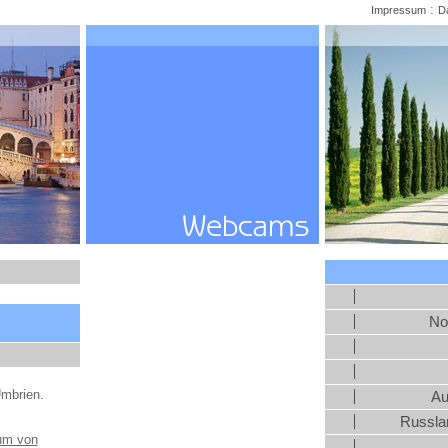
:
Impressum
D
No
Umbrien.
Au
Russlan
rum von