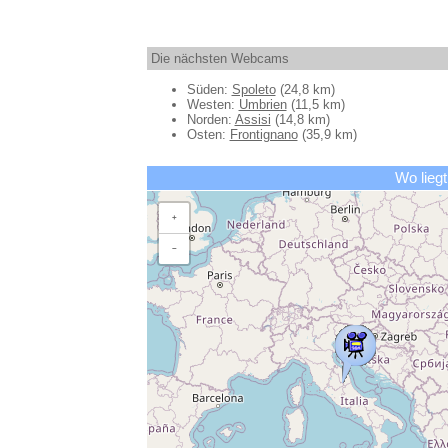
Die nächsten Webcams
Süden:
Spoleto
(24,8 km)
Westen:
Umbrien
(11,5 km)
Norden:
Assisi
(14,8 km)
Osten:
Frontignano
(35,9 km)
Wo liegt
+
−