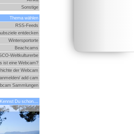
Sonstige
Thema wählen
RSS-Feeds
aubsziele entdecken
Wintersportorte
Beachcams
CO-Weltkulturerbe
 ist eine Webcam?
hichte der Webcam
nmelden/ add cam
bcam Sammlungen
Kennst Du schon....