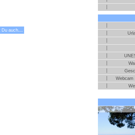
 Du auch....
Url
UNES
Was
Gesc
Webcam a
We