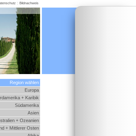
:
atenschutz
Bildnachweis
Region wählen
Europa
rdamerika + Karibik
Südamerika
Asien
stralien + Ozeanien
d + Mittlerer Osten
Afrika