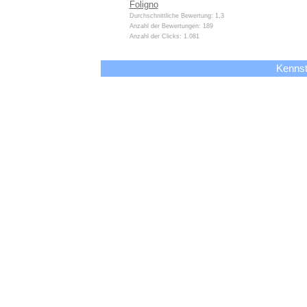
Foligno
Durchschnittliche Bewertung: 1,3
Anzahl der Bewertungen: 189
Anzahl der Clicks: 1.081
Kennst