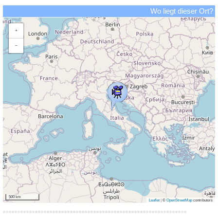
Wo liegt dieser Ort?
+
−
500 km
Leaflet
|
©
OpenStreetMap
contributors