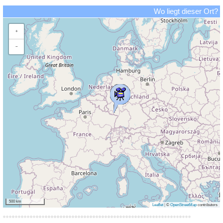
Wo liegt dieser Ort?
+
−
500 km
Leaflet
|
©
OpenStreetMap
contributors