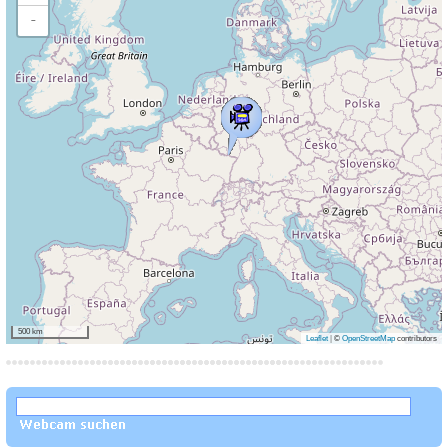
−
500 km
Leaflet
|
©
OpenStreetMap
contributors