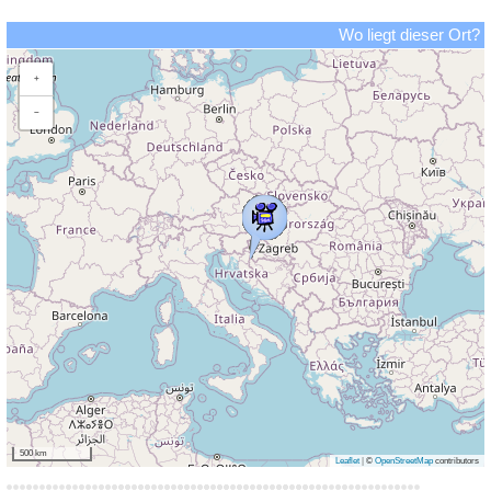
Wo liegt dieser Ort?
+
−
500 km
Leaflet
|
©
OpenStreetMap
contributors