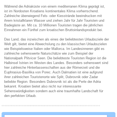
Während die Adriaküste von einem mediterranen Klima geprägt ist,
ist im Nordosten Kroatiens kontinentales Klima vorherrschend.
Zahlreiche überwiegend Fels- oder Kiesstrände beeindrucken mit
ihrem kristallklaren Wasser und ziehen Jahr für Jahr Touristen und
Badegäste an. Mit ca. 10 Millionen Touristen tragen die jährlichen
Einnahmen ein Fünftel zum kroatischen Bruttoinlandsprodukt bei.
Das Land, das inzwischen als eines der beliebtesten Urlaubsziele der
Welt gilt, bietet eine Abwechslung zu den klassischen Urlaubszielen
wie Beispielsweise Italien oder Mallorca. Im Landesinneren gibt es
zahlreiche sehenswerte Naturschätze wie zum Beispiel der
Nationalpark Plitvicer Seen. Die beliebteste Touristen Region ist die
Halbinsel Istrien im Westen des Landes. Besonders sehenswert sind
hier zahlreiche Hinterlassenschaften aus der Römerzeit und die
Euphrasius-Basilika von Porec. Auch Dalmatien ist eine aufgrund
ihrer zahlreichen Touristenorte wie Split, Dubrovnik oder Zadar
beliebte Region. Besonders Dubrovnik ist als die Perle der Adria
bekannt. Kroatien bietet also nicht nur interessante
Sehenswürdigkeiten sondern auch eine traumhafte Landschaft für
den perfekten Urlaub.