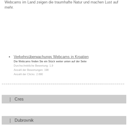
Webcams im Land zeigen die traumhafte Natur und machen Lust auf
mehr.
Verkehrsüberwachungs Webcams in Kroatien
Die Webcams finden Sie ein Stück weiter unten auf der Seite
Durchschnittliche Bewertung: 1,9
Anzahl der Bewertungen: 198
Anzahl der Clicks: 2.690
Cres
Dubrovnik