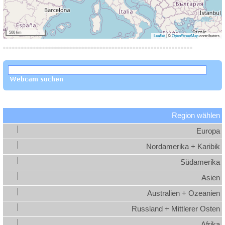
500 km
Leaflet
|
©
OpenStreetMap
contributors
Region wählen
Europa
Nordamerika + Karibik
Südamerika
Asien
Australien + Ozeanien
Russland + Mittlerer Osten
Afrika