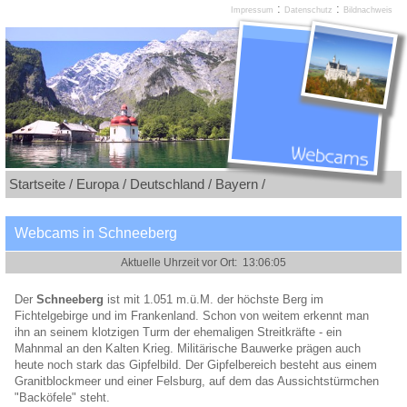
:
:
Impressum
Datenschutz
Bildnachweis
Startseite /
Europa /
Deutschland /
Bayern /
Webcams in Schneeberg
Der
Schneeberg
ist mit 1.051 m.ü.M. der höchste Berg im
Fichtelgebirge und im Frankenland. Schon von weitem erkennt man
ihn an seinem klotzigen Turm der ehemaligen Streitkräfte - ein
Mahnmal an den Kalten Krieg. Militärische Bauwerke prägen auch
heute noch stark das Gipfelbild. Der Gipfelbereich besteht aus einem
Granitblockmeer und einer Felsburg, auf dem das Aussichtstürmchen
"Backöfele" steht.