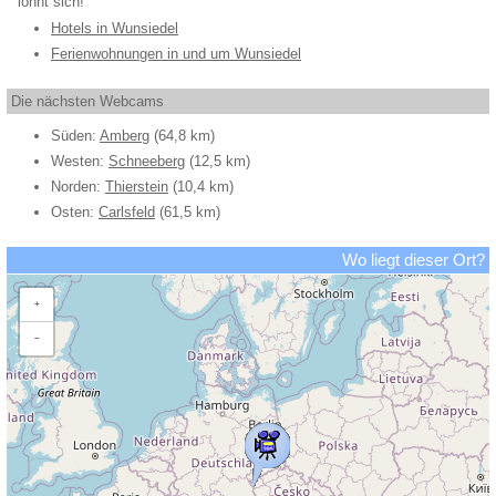
lohnt sich!
Hotels in Wunsiedel
Ferienwohnungen in und um Wunsiedel
Die nächsten Webcams
Süden:
Amberg
(64,8 km)
Westen:
Schneeberg
(12,5 km)
Norden:
Thierstein
(10,4 km)
Osten:
Carlsfeld
(61,5 km)
Wo liegt dieser Ort?
+
−