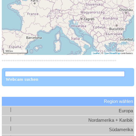
500 km
Leaflet
|
©
OpenStreetMap
contributors
Region wählen
Europa
Nordamerika + Karibik
Südamerika