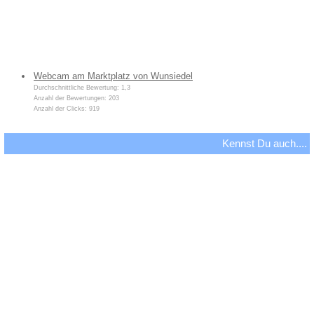
Webcam am Marktplatz von Wunsiedel
Durchschnittliche Bewertung: 1,3
Anzahl der Bewertungen: 203
Anzahl der Clicks: 919
Kennst Du auch....