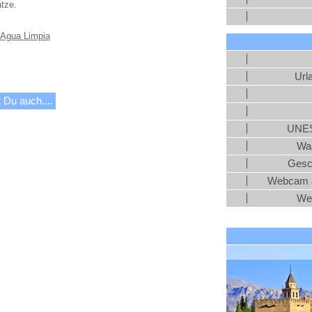
tze.
 Agua Limpia
Url
 Du auch....
UNES
Was
Gesc
Webcam a
We