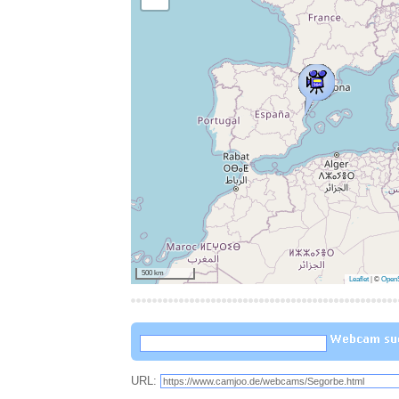
500 km
Leaflet
|
©
OpenS
URL: