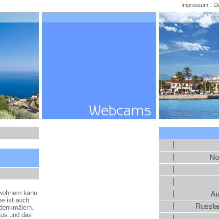
:
Impressum
D
No
nwohnern kann
Au
be ist auch
Russlan
udenkmälern.
aus und das