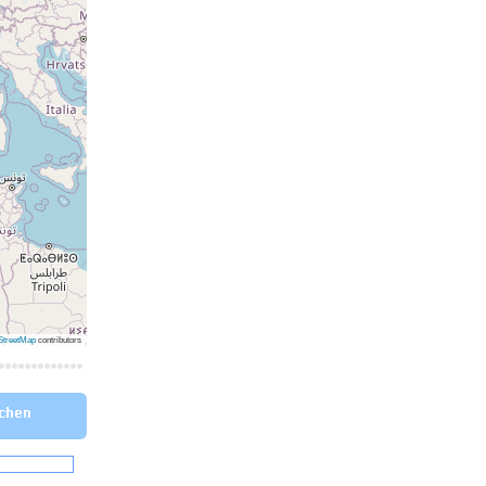
treetMap
contributors