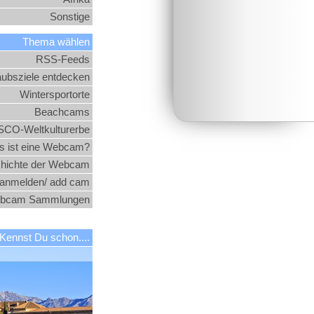
Sonstige
Thema wählen
RSS-Feeds
aubsziele entdecken
Wintersportorte
Beachcams
CO-Weltkulturerbe
 ist eine Webcam?
hichte der Webcam
nmelden/ add cam
bcam Sammlungen
Kennst Du schon....