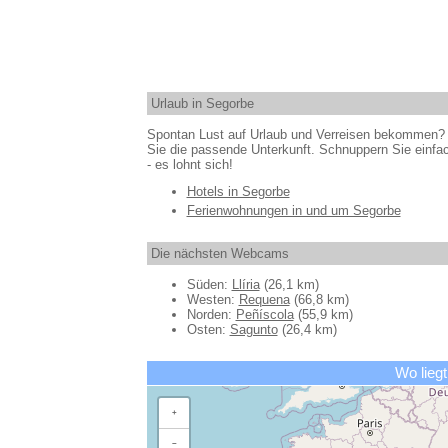
Urlaub in Segorbe
Spontan Lust auf Urlaub und Verreisen bekommen? 
Sie die passende Unterkunft. Schnuppern Sie einfac
- es lohnt sich!
Hotels in Segorbe
Ferienwohnungen in und um Segorbe
Die nächsten Webcams
Süden:
Llíria
(26,1 km)
Westen:
Requena
(66,8 km)
Norden:
Peñíscola
(55,9 km)
Osten:
Sagunto
(26,4 km)
Wo liegt
+
−