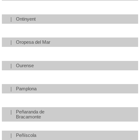
Ontinyent
Oropesa del Mar
Ourense
Pamplona
Peñaranda de
Bracamonte
Peñíscola