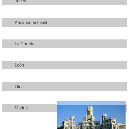
Jérica
Kanarische Inseln
La Coruña
León
Llíria
Madrid