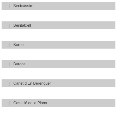
Benicàssim
Benitatxell
Borriol
Burgos
Canet d'En Berenguer
Castelló de la Plana