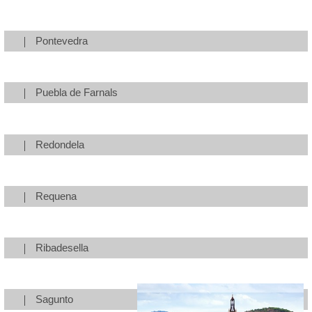
Pontevedra
Puebla de Farnals
Redondela
Requena
Ribadesella
Sagunto